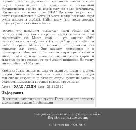
Впрочем, так ли удивительно неспешное «пе­реползание»
плауна булавовидного по сравне­нию с настоящими
путешествиями одного из видов плаунов рода селагинелла,
обитающего на юго-востоке США? Во время засухи этот
плаун перекатывается с места на место в виде плотного шара
сухих листьев и стеблей. Найдя влагу (или после дождя),
плаун укоренится на новом месте.
Говорят, что названием «плавучка» плаун обязан ещё и
особому свойству своих спор: они держатся на воде и не
смачиваются ею. Масса спор — это жирный (50%
невысыхающего мас­ла), нежный и тонкий порошок жёлтого
цвета. Спорами обсыпают таблетки, их применяют как
присыпки для детей. Они находят применение и в
металлургии. Ими посыпают стенки форм при фасонном
литье, чтобы отлитая деталь не «прикипала» к форме и
выходила из неё глад­кой, не требующей шлифовки. На тонну
литья требуется 100 г спор.
Чтобы собрать споры, не следует выдирать плаун с корнем.
Спороносные колоски аккурат­но срезают ножницами, когда
они ещё не созре­ли и не развеяли споры, сушат на солнце в
безветренном месте, а порошок трижды просеи­вают.
Автор -
DARK-ADMIN
, дата - 21.11.2010
Информация
Посетители, находящиеся в группе
Гости
, не могут оставлять
комментарии к данной публикации.
Вы просматриваете мобильную версию сайта.
Перейти на
полную версию
© Murzim.Ru 2009-2015.