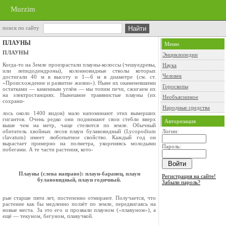
Murzim
поиск по сайту
ПЛАУНЫ
Меню
ПЛАУНЫ
Энциклопедии
Когда-то на Земле произрастали плауны-ко­лоссы (чешуедревы,
Наука
или лепидодендроны), колонновидные стволы которых
Человек
достигали 40 м в высоту и 1—6 м в диаметре (см. ст.
«Происхож­дение и развитие жизни»). Ныне их окаменев­шими
Гороскопы
остатками — каменным углём — мы топим печи, сжигаем их
на электростанциях. Нынешние травянистые плауны (их
Необъяснимое
сохрани-
Народные средства
лось около 1400 видов) мало напоминают этих вымерших
гигантов. Очень редко они поднима­ют свои стебли вверх
Авторизация
выше чем на метр, чаще стелются по земле. Обычный
обитатель хвойных лесов плаун булавовидный (Lycopodium
Логин:
clavatum) имеет любопытное свойство. Каждый год он
вырастает примерно на полметра, укореняясь молодыми
Пароль:
побегами. А те части растения, кото-
Плауны (слева направо): плаун-баранец, плаун
Регистрация на сайте!
булавовидный, плаун годичный.
Забыли пароль?
рые старше пяти лет, постепенно отмирают. Получается, что
растение как бы медленно пол­зёт по земле, передвигаясь на
новые места. За это его и прозвали плауном («плавуном»), а
ещё — текуном, бегуном, плавучкой.