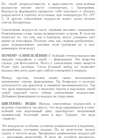
По своей неприхотливости и выносливости сине-зелёные
водоросли вполне могут соперничать с бак­териями.
Водоросль формидиум прекрасно себя чув­ствует и обильно
разрастается в горячих источниках при температуре 85—93°
С. А другие синезелёные водоросли живут среди вечных
снегов Антарктиды.
Синезелёные водоросли часто первыми заселяют совершенно
безжизненные голые скалы, вулкани­ческие острова. В этом им
помогает то, что они, как и бактерии, могут усваивать азот
прямо из атмосфе­ры. Поэтому ими, как «живым удобрением»,
даже подкармливают рисовые поля (добавляя их в пок­
рывающую поля воду).
ПОЧЕМУ «СИНЕЗЕЛЁНЫЕ»?
Зелёный оттенок водорослям
придаёт хлорофилл, а синий — фикоцианин. Эти вещества
служат для фотосинтеза. Всего у синезелёных таких веществ
более трёх де­сятков. Столь большой набор их позволяет
водорос­лям жить даже при слабом освещении в пещерах.
Между прочим, человек нашёл самое неожидан­ное
применение синему фикоцианину. Он безвреден и поэтому
используется как краситель в пищевой промышленности. Так
что крем американских и японских тортов и пирожных своей
синей окраской часто обязан синезелёным водорослям.
Добывают фикоцианин из водоросли спирулины.
ЦВЕТЕНИЕ» ВОДЫ
. Иногда синезелёных водорослей в
водоёме становится так много, что вода окрашивается в сине-
зелёный или корич­невый цвет, приобретает неприятный
травянистый, болотный запах и вкус. Говорят, что вода
«зацвела».
Эти водоросли особенно усиленно размножаются в водоёмах,
загрязнённых сточными водами. По их количеству можно
судить о чистоте воды. Чрезмер­ное размножение водорослей
— настоящая катаст­рофа. В воде не остаётся кислорода,