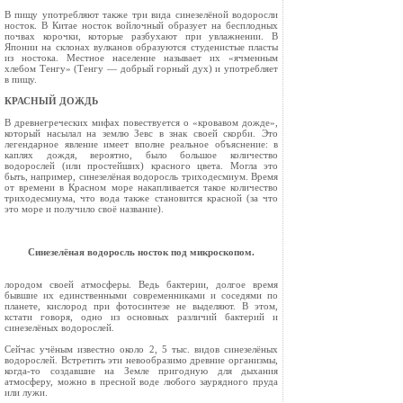
В пищу употребляют также три вида синезелёной водоросли
носток. В Китае носток войлочный образует на бесплодных
почвах корочки, которые разбухают при увлажнении. В
Японии на склонах вулканов образуются студенистые пласты
из ностока. Местное население на­зывает их «ячменным
хлебом Тенгу» (Тенгу — добрый горный дух) и употребляет
в пищу.
КРАСНЫЙ ДОЖДЬ
В древнегреческих мифах повествуется о «кровавом дожде»,
который насылал на землю Зевс в знак своей скорби. Это
легендарное явление имеет вполне реальное объяснение: в
каплях дождя, вероятно, было большое количество
водорослей (или простейших) красного цве­та. Могла это
быть, например, синезелёная водоросль триходесмиум. Время
от времени в Красном море на­капливается такое количество
триходесмиума, что во­да также становится красной (за что
это море и получило своё название).
Синезелёная водоросль носток под микро­скопом.
лородом своей атмосферы. Ведь бактерии, долгое время
бывшие их единственными современниками и соседями по
планете, кислород при фотосинтезе не выделяют. В этом,
кстати говоря, одно из основ­ных различий бактерий и
синезелёных водорослей.
Сейчас учёным известно около 2, 5 тыс. видов синезелёных
водорослей. Встретить эти невообрази­мо древние организмы,
когда-то создавшие на Зем­ле пригодную для дыхания
атмосферу, можно в пресной воде любого заурядного пруда
или лужи.