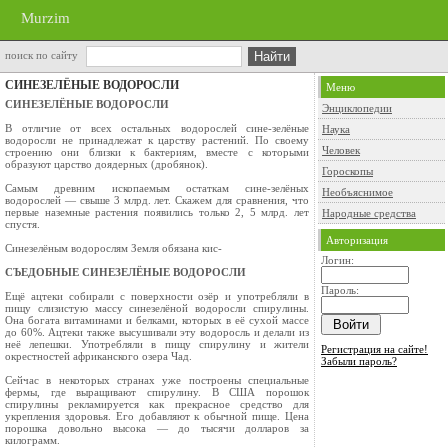
Murzim
поиск по сайту
СИНЕЗЕЛЁНЫЕ ВОДОРОСЛИ
Меню
СИНЕЗЕЛЁНЫЕ ВОДОРОСЛИ
Энциклопедии
В отличие от всех остальных водорослей сине-зелёные
Наука
водоросли не принадлежат к царству растений. По своему
Человек
строению они близки к бактериям, вместе с которыми
образуют царство доядерных (дробянок).
Гороскопы
Самым древним ископаемым остаткам сине-зелёных
Необъяснимое
водорослей — свыше 3 млрд. лет. Ска­жем для сравнения, что
первые наземные рас­тения появились только 2, 5 млрд. лет
Народные средства
спустя.
Авторизация
Синезелёным водорослям Земля обязана кис-
Логин:
СЪЕДОБНЫЕ СИНЕЗЕЛЁНЫЕ ВОДОРОСЛИ
Пароль:
Ещё ацтеки собирали с поверхности озёр и употреб­ляли в
пищу слизистую массу синезелёной водоросли спирулины.
Она богата витаминами и белками, кото­рых в её сухой массе
до 60%. Ацтеки также высушивали эту водоросль и делали из
неё лепешки. Употребляли в пищу спирулину и жители
Регистрация на сайте!
окрестностей африканского озера Чад.
Забыли пароль?
Сейчас в некоторых странах уже построены специальные
фермы, где выращивают спирулину. В США порошок
спирулины рекламируется как прекрасное средство для
укрепления здоровья. Его добавляют к обычной пище. Цена
порошка довольно высока — до тысячи долларов за
килограмм.