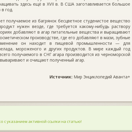
ра­щивать здесь ещё в XVII в. В США заготавлива­ется большое
в год.
ет получаемое из багрянок бесцветное студенистое вещество
продукт нужен везде, где требуется какому-нибудь раствору
аториях добавляют в агар питатель­ные вещества и выращивают
косметическом произ­водстве, где его добавляют в мази, зубные
рименение он находит в пищевой промышленности — для
мела­да, мороженого и других продуктов. В мире каждый год
 всего получаемого в СНГ агара произ­водится из черноморской
вываривают и очищают полученный агар.
Источник:
Мир Энциклопедий Аванта+
о с указанием активной ссылки на статью!