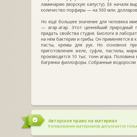
ла­минарию (морскую капусту). Её начали вы
количество порфиры — на 500 млн. долларов 
Но ещё большее значение для человека име
— агар-агар. Этот ценнейший природ­ный 
придать свойства студня. Био­логи в лабор
на нём бактерии и грибы. Он применяется в 
пасты, кремы для рук. Но основное п
приготовления желе, суфле, пастилы, мар
производится 10 тыс. тонн агара. Половина
багрянки филлофоры. Собранные водоросли 
Авторское право на материал
Копирование материалов допускается тольк