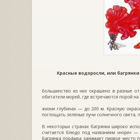
Красные водоросли, или багрянки
Большинство из них окрашено в разные от
обитатели морей, где встречаются порой на
жизни глубинах — до 200 м. Красную окрас
поглощать зелёные лучи солнечно­го света,
В некоторых странах багрянки широко ис­по
считается блюдо под на­званием «нори» —
Багрянка пор­фира занимает первое место 