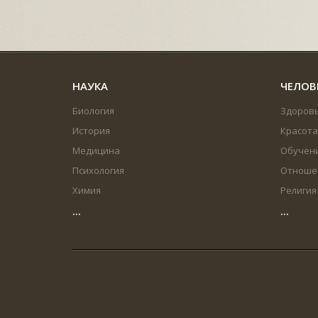
НАУКА
ЧЕЛОВ
Биология
Здоров
История
Красота
Медицина
Обучен
Психология
Отноше
Химия
Религия
...
...