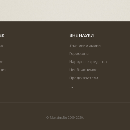
ЕК
ВНЕ НАУКИ
ье
Значение имени
Гороскопы
ие
Народные средства
ния
Необъяснимое
Предсказатели
...
© Murzim.Ru 2009-2020.