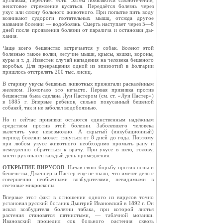
пугливым, перестаёт есть. Затем появ­ляются слюнотечение,
неистовое стремление кусаться. Передаётся болезнь через
укус или слюну больного животного. При попытке пить воду
возникают судороги глотательных мышц, отсюда другое
название болезни — водобоязнь. Смерть наступает через 5—6
дней после проявления болезни от паралича и остановки ды­
хания.
Чаще всего бешенство встречается у собак. Болеют этой
болез­нью также волки, летучие мыши, крысы, кошки, вороны,
куры и т. д. Известен случай нападения на человека бешеного
воробья. Для прекращения одной из эпизоотий в Болгарии
пришлось отстрелять 200 тыс. лисиц.
В старину укусы бешеных животных прижигали раскалён­ным
железом. Помогало это нечасто. Первая прививка против
бешенства была сделана Луи Пастером (см. ст. «Луи Пастер»)
в 1885 г. Впервые ребёнок, сильно покусанный бешеной
собакой, так и не заболел водобоязнью.
Но и сейчас прививки остаются единственным надёжным
сред­ством против этой болезни. Заболевшего человека
вылечить уже невозможно. А скрытый (инкубационный)
период болезни может тянуться от 8 дней до года. Поэтому
при любом укусе животного необходимо промыть рану и
немедленно обратиться к врачу. При укусе в шею, голову,
кисти рук опасен каждый день промедления.
ОТКРЫТИЕ ВИРУСОВ
. Начав свою борьбу против оспы и
бешенства, Дженнер и Пастер ещё не знали, что имеют дело с
совершенно необычными возбудителями, невидимыми в
свето­вые микроскопы.
Впервые этот факт в отношении одного из вирусов точно
установил русский ботаник Дмитрий Ивановский в 1892 г. Он
искал возбудителя болезни табака, при которой листья
растения становятся пятнистыми, — табачной мозаики.
Ивановский про­цедил сок больного растения сквозь