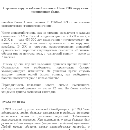
Строение вируса табачной мозаики. Нить РНК окружают
«кирпичики» белка.
погибло более 1 млн. человек. В 1968—1969 гг. на планете
сви­репствовал «гонконгский грипп».
Число эпидемий гриппа, как ни странно, возрастает с каж­дым
столетием. В XV в. было 4 эпидемии гриппа, в XVII в. — 7, а
в XIX в. — уже 45! 300 лет назад грипп «путешествовал» по
планете неспешно, в почтовых дилижансах и на парусных
кораблях. В XX в. скорость распространения эпидемий
сравня­лась со скоростью сверхзвуковых самолётов. «Испанка»
обошла мир за полтора года, а «азиатский грипп» — всего за
7 месяцев.
Почему до сих пор нет надёжных прививок против гриппа?
Оказывается, его возбудитель поразительно быстро
эволюциони­рует, изменяется. Не успевают врачи создать
вакцину против одной формы гриппа, как возбудитель
болезни появляется уже в новом обличье.
Периодичность появления нового, сильно изменённого
возбудителя-«оборотня» — около 12 лет. Но более слабые
эпидемии гриппа возникают ежегодно.
ЧУМА XX ВЕКА
В 1981 г. среди группы жителей Сан-Фран­циско (США) были
обнару­жены люди, больные странными и редкими фор­мами
воспаления лёгких и различных опухолей. Заболе­вание
заканчивалось смер­тью. Как выяснилось, у этих больных был
резко ослаблен иммунитет (защитные свойства) организма.
Людей начали убивать самые разнообраз­ные микробы, в