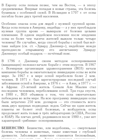
В Европу оспа попала позже, чем на Восток, — в эпоху
средневековья. Впервые попадая в новые страны, эта болезнь
бушевала с особенной силой. В Исландии в 1707 г. от оспы
погибло более двух третей населения.
Особенно опасна оспа для людей с нулевой группой крови.
Когда оспа попала в Америку, индейцы — а у них преобладала
нулевая группа крови — вымирали от болезни целыми
племенами. В одном индейском поселении после эпидемии
оспы из более чем тысячи жителей выжили только четыре
человека! Не случайно, когда способ борьбы с оспой был всё-
таки найден (см. ст. «Эдвард Дженнер»), индейские вожди
преподнесли открывшему его англичанину Эдварду
Дженнеру особый подарок — почётный пояс.
В 1796 г. Дженнер своим методом оспопрививания
(вакцинации) поло­жил начало борьбе с этим недугом. В 1967
г. Всемирная организация здравоохранения (ВОЗ) начала
кампанию борьбы за окончательную лик­видацию оспы во всём
мире. За 1967 г. в мире оспой переболело более 2 млн.
человек. В 1971 г. был зарегистрирован последний случай
заболевания оспой в Америке, в 1976 г. — в Азии, в 1977 г. —
в Африке. 23-летний житель Сомали Али Маалин стал
последним человеком, переболевшим оспой. Три года спустя,
в 1980 г., ВОЗ объявила о том, что оспа оконча­тельно
побеждена во всём мире. На всю программу ликвидации оспы
было затрачено 250 млн. долларов — это стоимость всего
лишь двух ядерных подводных лодок. Сейчас ни один житель
планеты не болеет этой болез­нью, и возбудитель оспы
продолжает жить только в трёх лабораториях (в США, России
и ЮАР). На плечах детей, родившихся после 1980 г., уже нет
характерной «рябинки» оспопрививания.
БЕШЕНСТВО
. Бешенство, или водобоязнь, — смертельная
болезнь человека и животных, также известная с глубокой
древности. Заболевшее животное становится беспокойным,