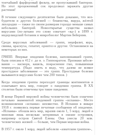
тончайший фарфоровый фильтр, не пропускавший бактерии.
Но этот процеженный сок продолжал заражать другие
растения!
В течение следующего десятилетия было доказано, что воз­
будители и других болезней — бешенства, ящура, жёлтой
лихо­радки — также по своим размерам гораздо меньше самых
небольших бактерий. Новооткрытые существа назвал
вирусами (по-латыни это слово означает «яд») в 1899 г.
нидерландский ботаник и микробиолог Мартин Бейеринк.
Среди вирусных заболеваний — грипп, энцефалит, корь,
свинка, краснуха, гепатит, орнитоз и другие. Остановимся на
некоторых из них.
ГРИПП. Впервые эпидемия болезни, напоминавшей грипп,
была описана в 412 г. до н. э. Гиппократом. Признаки заболе­
вания — насморк, кашель, покраснение глаз, повышенная
температура. (Надо иметь в виду, что далеко не всякое
простуд­ное заболевание — это грипп. Простудные болезни
вызываются вирусами более чем 200 типов. )
Когда эпидемия гриппа переходит границы континентов и
охватывает весь мир, говорят о пандемии гриппа. В XX
столетии были отмечены три такие пандемии.
В конце Первой мировой войны человечество было охвачено
печально знаменитой эпидемией гриппа «испанки». Место
воз­никновения «испанки» неизвестно. В Испании в январе
1918 г. появились первые печатные сообщения об эпидемии.
«Испанка» обошла весь мир, заразив около 1, 5 млрд. людей и
миновав лишь несколько затерянных в океане островков,
например остров Святой Елены. Она унесла 20 млн.
человеческих жизней — больше, чем Первая мировая война.
В 1957 г. около 1 млрд. людей заболели «азиатским гриппом»,