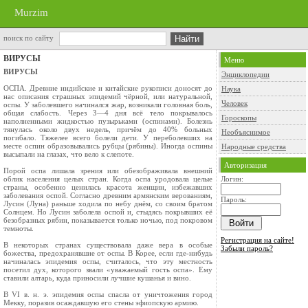
Murzim
поиск по сайту
ВИРУСЫ
Меню
ВИРУСЫ
Энциклопедии
ОСПА. Древние индийские и китайские рукописи доносят до
Наука
нас описа­ния страшных эпидемий чёрной, или натуральной,
Человек
оспы. У заболев­шего начинался жар, возникали головная боль,
общая слабость. Через 3—4 дня всё тело покрывалось
Гороскопы
наполненными жидкостью пузырьками (оспи­нами). Болезнь
тянулась около двух недель, причём до 40% больных
Необъяснимое
погибало. Тяжелее всего болели дети. У переболевших на
месте оспин образовывались рубцы (рябины). Иногда оспины
Народные средства
высыпали на глазах, что вело к слепоте.
Авторизация
Порой оспа лишала зрения или обезображивала внешний
облик насе­ления целых стран. Когда оспа уродовала целые
Логин:
страны, особенно цени­лась красота женщин, избежавших
заболевания оспой. Согласно древним армянским верованиям,
Пароль:
Лусин (Луна) раньше ходила по небу днём, со своим братом
Солнцем. Но Лусин заболела оспой и, стыдясь покрывших её
безобразных рябин, показывается только ночью, под покровом
темноты.
Регистрация на сайте!
В некоторых странах существовала даже вера в особые
Забыли пароль?
божества, пре­дохранявшие от оспы. В Корее, если где-нибудь
начиналась эпидемия оспы, считалось, что эту местность
посетил дух, которого звали «уважаемый гость оспа». Ему
ставили алтарь, куда приносили лучшие кушанья и вино.
В VI в. н. э. эпидемия оспы спасла от уничтожения город
Мекку, поразив осаждавшую его стены эфиопскую армию.