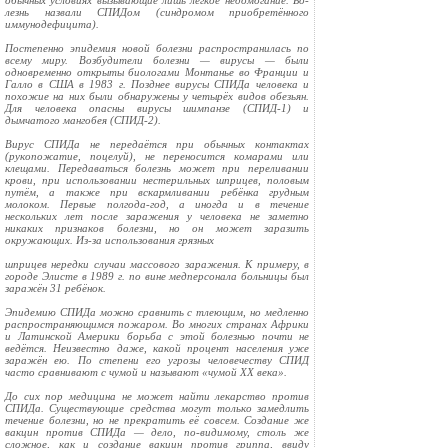
обычных ус­ловиях вызывающие лишь лёгкое недомогание. Бо­
лезнь назвали СПИДом (синдромом приобретённо­го
иммунодефицита).
Постепенно эпидемия новой болезни распрост­ранилась по
всему миру. Возбудители болезни — вирусы — были
одновремен­но открыты биологами Монтанье во Франции и
Галло в США в 1983 г. Позднее вирусы СПИДа че­ловека и
похожие на них бы­ли обнаружены у четырёх видов обезьян.
Для челове­ка опасны вирусы шимпан­зе (СПИД-1) и
дымчатого мангобея (СПИД-2).
Вирус СПИДа не пере­даётся при обычных кон­тактах
(рукопожатие, поцелуй), не переносится комарами или
клещами. Пе­редаваться болезнь может при переливании
крови, при использовании нестерильных шприцев, поло­вым
путём, а также при вскармливании ребёнка грудным
молоком. Первые полгода-год, а иногда и в течение
нескольких лет после заражения у человека не заметно
никаких призна­ков болезни, но он может заразить
окружающих. Из-за использования грязных
шприцев нередки случаи массового зара­жения. К примеру, в
городе Элисте в 1989 г. по вине медперсонала больницы был
заражён 31 ребёнок.
Эпидемию СПИДа можно сравнить с тлеющим, но медленно
распространя­ющимся пожаром. Во многих странах Африки
и Латинской Америки борьба с этой болезнью почти не
ведётся. Неизвестно даже, какой процент насе­ления уже
заражён ею. По степени его угрозы человечеству СПИД
часто сравнивают с чумой и называют «чу­мой XX века».
До сих пор медицина не может найти лекарство против
СПИДа. Суще­ствующие средства могут только за­медлить
течение болезни, но не прекратить её совсем. Создание же
вакцин против СПИДа — дело, по-видимому, столь же
сложное, как и соз­дание вакцин против гриппа, ввиду