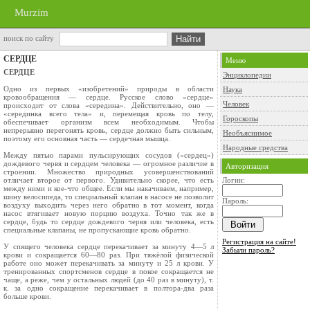
Murzim
поиск по сайту
СЕРДЦЕ
Меню
СЕРДЦЕ
Энциклопедии
Одно из первых «изобретений» природы в об­ласти
Наука
кровообращения — сердце. Русское слово «сердце»
Человек
происходит от слова «середина». Действительно, оно —
«серединка всего тела» и, перемещая кровь по телу,
Гороскопы
обеспечивает организм всем необходимым. Чтобы
непрерывно перего­нять кровь, сердце должно быть сильным,
Необъяснимое
поэто­му его основная часть — сердечная мышца.
Народные средства
Между пятью парами пульсирующих сосудов («сердец»)
дождевого червя и сердцем челове­ка — огромное различие в
Авторизация
строении. Множество природных усовершенствований
отличает второе от первого. Удивительно скорее, что есть
Логин:
между ними и кое-что общее. Если мы накачиваем, например,
шину велосипеда, то специальный клапан в насосе не позволит
Пароль:
воздуху выходить через него обратно в тот момент, когда
насос втягивает новую порцию воздуха. Точно так же в
сердце, будь то сердце дождевого червя или человека, есть
специальные клапаны, не пропу­скающие кровь обратно.
Регистрация на сайте!
У спящего человека сердце перекачивает за минуту 4—5 л
Забыли пароль?
крови и сокращается 60—80 раз. При тяжёлой физической
работе оно может пере­качивать за минуту и 25 л крови. У
тренирован­ных спортсменов сердце в покое сокращается не
чаще, а реже, чем у остальных людей (до 40 раз в минуту), т.
к. за одно сокращение перекачивает в полтора-два раза
больше крови.