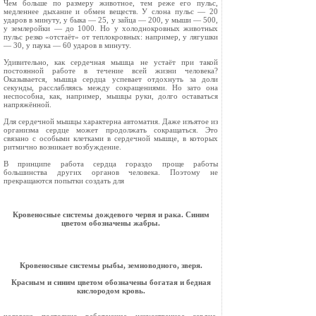
Чем больше по размеру животное, тем реже его пульс,
медленнее дыхание и обмен веществ. У слона пульс — 20
ударов в минуту, у быка — 25, у зайца — 200, у мыши — 500,
у землерой­ки — до 1000. Но у холоднокровных животных
пульс резко «отстаёт» от теплокровных: напри­мер, у лягушки
— 30, у паука — 60 ударов в минуту.
Удивительно, как сердечная мышца не устаёт при такой
постоянной работе в течение всей жизни человека?
Оказывается, мышца сердца успевает отдохнуть за доли
секунды, расслабля­ясь между сокращениями. Но зато она
неспособ­на, как, например, мышцы руки, долго оста­ваться
напряжённой.
Для сердечной мышцы характерна автоматия. Даже изъятое из
организма сердце может продолжать сокращаться. Это
связано с особыми клетками в сердечной мышце, в которых
рит­мично возникает возбуждение.
В принципе работа сердца гораздо проще ра­боты
большинства других органов человека. По­этому не
прекращаются попытки создать для
Кровеносные системы дождевого червя и рака. Синим
цветом обозначены жабры.
Кровеносные системы рыбы, земноводного, зверя.
Красным и синим цветом обозначены богатая и бедная
кислородом кровь.