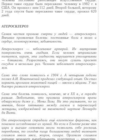
человека постоянно работающее искусственное сердце.
Первое такое сердце было пересажено человеку в 1982 г. в
США. Он прожил с ним 112 дней. Второй больной, которому
2 года спустя было пересажено такое сердце, прожил 620
дней.
АТЕРОСКЛЕРОЗ
Самая частая причина смерти у людей — ате­росклероз.
Внешние проявления болезни: пос­тоянные боли в ногах и
сердце, головокружение, забывчивость.
Атеросклероз — заболевание артерий. Их внутренняя
поверхность очень гладкая. Если че­ловек неправильно
питается, курит, эта глад­кость нарушается утолщениями
— бляшками. Разрастаясь, они могут сузить просвет
сосудов в несколько раз. Человек заболевает атеросклеро­
зом.
Само это слово появилось в 1904 г. А че­тырьмя годами
позже А.И. Игнатовский проде­лал следующий опыт. Он стал
кормить кроликов животной пищей — мясом и яйцами. У них
быстро развился атеросклероз.
Сама эта болезнь появилась, конечно, не в XX в., а гораздо
раньше. Любопытно, что признаки атеросклероза врачи
обнаружили даже у... Моны Лизы. На это указывает, по их
мнению, белое пятнышко между глазом и пере­носицей
женщины, изображённой на знаменитой картине Леонардо
да Винчи.
От атеросклероза страдали ещё египетские фараоны, как
показало исследование их мумий. Но если в Египте разве что
цари и высшие са­новники могли позволить себе роскошь
пере­едания, то сегодня пища большинства людей включает
слишком много мяса, жиров, сахара. Организм слишком
активно начинает вырабаты­вать холестерин — вещество,