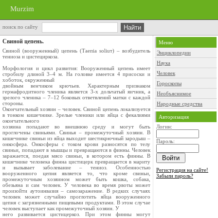
Murzim
поиск по сайту
Свиной цепень.
Меню
Свиной (вооруженный) цепень (Таепiа sоliuт) – возбудитель
Энциклопедии
тениоза и цистециркоза.
Наука
Морфология и цикл развития: Вооруженный цепень имеет
Человек
стробилу длиной 3–4 м. На головке имеется 4 присоски и
хоботок, окруженный
Гороскопы
двойным венчиком крючьев. Характерным признаком
гермафродитного членика является 3-х дольчатый яичник, а
Необъяснимое
зрелого членика – 7–12 боковых ответвлений матки с каждой
стороны.
Народные средства
Окончательный хозяин – человек. Свиной цепень локализуется
в тонком кишечнике. Зрелые членики или яйца с фекалиями
Авторизация
окончательного
хозяина попадают во внешнюю среду и могут быть
Логин:
проглочены свиньями. Свинья – промежуточный хозяин. В
кишечнике свиньи из яйца выходит шестикрючный зародыш –
Пароль:
онкосфера. Онкосферы с током крови разносятся по телу
свиньи, попадают в мышцы и превращаются в финны. Человек
заражается, поедая мясо свиньи, в котором есть финны. В
кишечнике человека финна цистицерк превращается в мариту
и вызывает заболевание – тениоз. Особенностью
Регистрация на сайте!
вооруженного цепня является то, что кроме свиньи,
Забыли пароль?
промежуточным хозяином может быть кошка, собака,
обезьяна и сам человек. У человека во время рвоты может
произойти аутоинвазия – самозаражение. В редких случаях
человек может случайно проглотить яйца вооруженного
цепня с загрязненными пищевыми продуктами. В этом случае
человек выступает как промежуточный хозяин. У
него развивается цистицеркоз. При этом финны могут