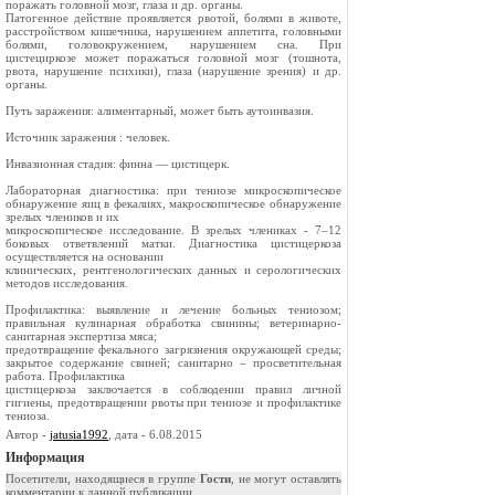
поражать головной мозг, глаза и др. органы.
Патогенное действие проявляется рвотой, болями в животе,
расстройством кишечника, нарушением аппетита, головными
болями, головокружением, нарушением сна. При
цистециркозе может поражаться головной мозг (тошнота,
рвота, нарушение психики), глаза (нарушение зрения) и др.
органы.
Путь заражения: алиментарный, может быть аутоинвазия.
Источник заражения : человек.
Инвазионная стадия: финна — цистицерк.
Лабораторная диагностика: при тениозе микроскопическое
обнаружение яиц в фекалиях, макроскопическое обнаружение
зрелых члеников и их
микроскопическое исследование. В зрелых члениках - 7–12
боковых ответвлений матки. Диагностика цистицеркоза
осуществляется на основании
клинических, рентгенологических данных и серологических
методов исследования.
Профилактика: выявление и лечение больных тениозом;
правильная кулинарная обработка свинины; ветеринарно-
санитарная экспертиза мяса;
предотвращение фекального загрязнения окружающей среды;
закрытое содержание свиней; санитарно – просветительная
работа. Профилактика
цистицеркоза заключается в соблюдении правил личной
гигиены, предотвращении рвоты при тениозе и профилактике
тениоза.
Автор -
jatusia1992
, дата - 6.08.2015
Информация
Посетители, находящиеся в группе
Гости
, не могут оставлять
комментарии к данной публикации.