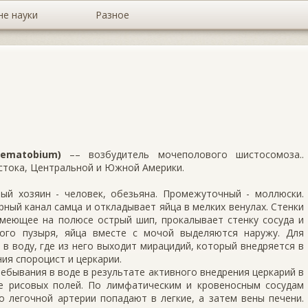
не науки
Разное
ematobium)
–– возбудитель мочеполового шистосомоза..
стока, Центральной и Южной Америки.
ый хозяин - человек, обезьяна. Промежуточный - моллюски.
ый канал самца и откладывает яйца в мелких венулах. Стенки
имеющее на полюсе острый шип, прокалывает стенку сосуда и
ого пузыря, яйца вместе с мочой выделяются наружу. Для
в воду, где из него выходит мирацидий, который внедряется в
ия спороцист и церкарии.
ебывания в воде в результате активного внедрения церкарий в
ке рисовых полей. По лимфатическим и кровеносным сосудам
о легочной артерии попадают в легкие, а затем вены печени.