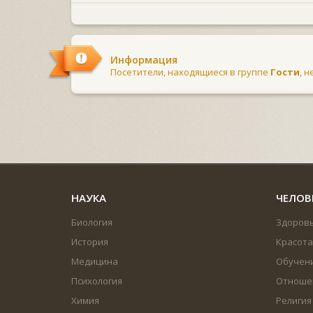
Информация
Посетители, находящиеся в группе
Гости
, 
НАУКА
ЧЕЛОВ
Биология
Здоров
История
Красота
Медицина
Обучен
Психология
Отноше
Химия
Религия