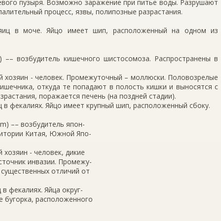
вого пузыря. Возможно заражение при питье воды. Разрушают
палительный процесс, язвы, полипозные разрастания.
 яиц в моче. Яйцо имеет шип, расположенный на одном из
i) –– возбудитель кишечного шистосомоза. Распространены в
й хозяин - человек. Промежуточный – моллюски. Половозрелые
ишечника, откуда те попадают в полость кишки и выносятся с
растания, поражается печень (на поздней стадии).
 в фекалиях. Яйцо имеет крупный шип, расположенный сбоку.
um) –– возбудитель япон-
ритории Китая, Южной Япо-
 хозяин - человек, дикие
сточник инвазии. Промежу-
т существенных отличий от
в фекалиях. Яйца округ-
е бугорка, расположенного