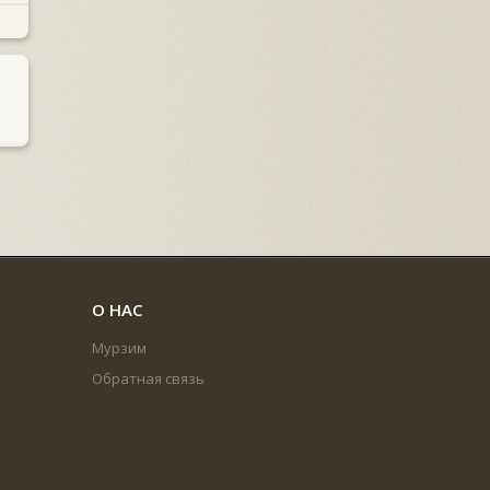
О НАС
Мурзим
Обратная связь