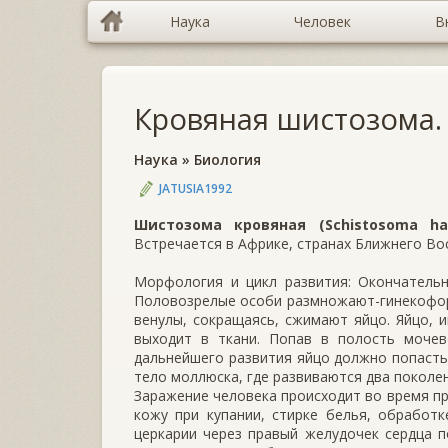
Наука
Человек
В
Кровяная шистозома.
Наука
»
Биология
JATUSIA1992
Шистозома кровяная (Schistosoma ha
Встречается в Африке, странах Ближнего Во
Морфология и цикл развития: Окончательн
Половозрелые особи размножают-гинекофорн
венулы, сокращаясь, сжимают яйцо. Яйцо, 
выходит в ткани. Попав в полость мочев
дальнейшего развития яйцо должно попасть 
тело моллюска, где развиваются два поколен
Заражение человека происходит во время пр
кожу при купании, стирке белья, обработ
церкарии через правый желудочек сердца п