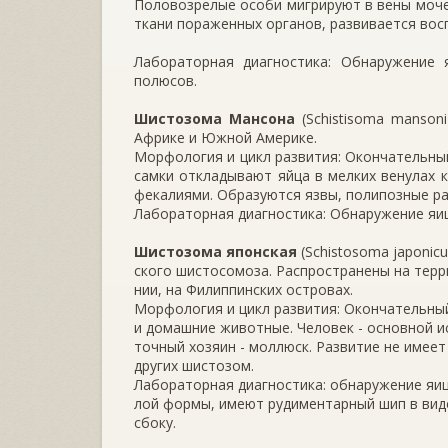
Половозрелые особи мигрируют в вены моче
ткани пораженных органов, развивается вос
Лабораторная диагностика: Обнаружение
полюсов.
Шистозома Мансона
(Schistisoma manson
Африке и Южной Америке.
Морфология и цикл развития: Окончательны
самки откладывают яйца в мелких венулах к
фекалиями. Образуются язвы, полипозные раз
Лабораторная диагностика: Обнаружение яиц
Шистозома японская
(Schistosoma japonic
ского шистосомоза. Распространены на тер
нии, на Филиппинских островах.
Морфология и цикл развития: Окончательный
и домашние животные. Человек - основной и
точный хозяин - моллюск. Развитие не имее
других шистозом.
Лабораторная диагностика: обнаружение яиц 
лой формы, имеют рудиментарный шип в вид
сбоку.