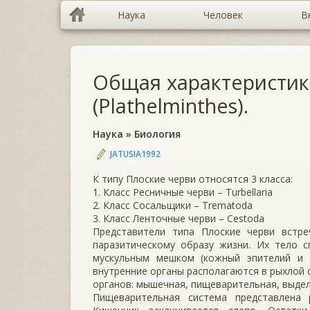
Наука
Человек
В
Общая характеристик
(Plathelminthes).
Наука
»
Биология
JATUSIA1992
К типу Плоские черви относятся 3 класса:
1. Класс Ресничные черви – Turbellaria
2. Класс Сосальщики – Trematoda
3. Класс Ленточные черви – Cestoda
Представители типа Плоские черви встр
паразитическому образу жизни. Их тело 
мускульным мешком (кожный эпителий и т
внутренние органы располагаются в рыхлой 
органов: мышечная, пищеварительная, выдел
Пищеварительная система представлена