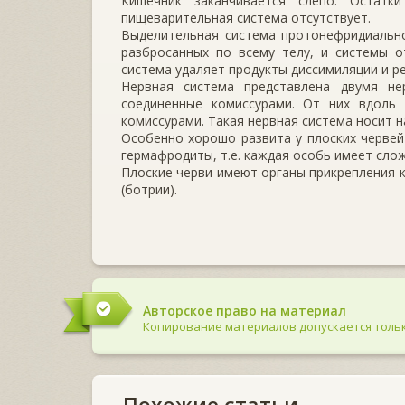
Кишечник заканчивается слепо. Остатк
пищеварительная система отсутствует.
Выделительная система протонефридиально
разбросанных по всему телу, и системы о
система удаляет продукты диссимиляции и р
Нервная система представлена двумя н
соединенные комиссурами. От них вдоль
комиссурами. Такая нервная система носит н
Особенно хорошо развита у плоских черве
гермафродиты, т.е. каждая особь имеет сло
Плоские черви имеют органы прикрепления к
(ботрии).
Авторское право на материал
Копирование материалов допускается тольк
Похожие статьи