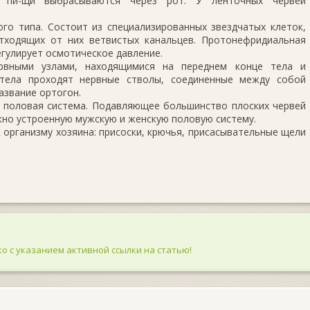
и пи-щи выбрасываются через рот. У ленточных червей
го типа. Состоит из специализированных звездчатых клеток,
тходящих от них ветвистых канальцев. Протонефридиальная
егулирует осмотическое давление.
ервными узлами, находящимися на переднем конце тела и
 тела проходят нервные стволы, соединенные между собой
азвание ортогон.
й половая система. Подавляющее большинство плоских червей
жно устроенную мужскую и женскую половую систему.
 организму хозяина: присоски, крючья, присасывательные щели
о с указанием активной ссылки на статью!