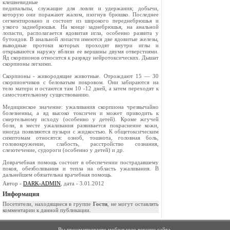
клешневидные
педипальпы, служащие для ловли и удержания; добычи,
которую они пора­жают жалом, изогнув брюшко. Последнее
сегментировано и состоит из широкого переднебрюшья и
узкого заднебрюшья. На конце заднебрюшья, на анальной
лопасти, располагается ядовитая игла, особенно развита у
бутоидов. В анальной лопасти имеются две ядовитые железы,
выводные протоки которых проходят внутри иглы и
открываются наружу вблизи ее вершины двумя отверстиями.
Яд скорпионов относится к разряду нейротоксических. Дышат
скорпионы легкими.
Скорпионы - живородящие животные. Отрождают 15 — 30
скорпиончиков с беловатым покровом. Они забираются на
тело матери и остаются там 10 -12 дней, а затем переходят к
самостоятельному существованию.
Медицинское значение: ужаливания скорпиона чрезвычайно
болезненны, а яд высоко токсичен и может приводить к
смертельному исходу (особенно у детей). Кроме жгучей
боли, в месте ужаливания развивается покраснение ко­жи,
иногда появляются пузыри с жидкостью. К общетоксическим
симптомам относятся: озноб, тошнота, головная боль,
головокружение, слабость, расстройство сознания,
слезотечение, судороги (особенно у детей) и др.
Доврачебная помощь состоит в обеспечении пострадавшему
покоя, обез­боливания и тепла на область ужаливания. В
дальнейшем обязательна вра­чебная помощь.
Автор -
DARK-ADMIN
, дата - 3.01.2012
Информация
Посетители, находящиеся в группе
Гости
, не могут оставлять
комментарии к данной публикации.
Вы просматриваете мобильную версию сайта.