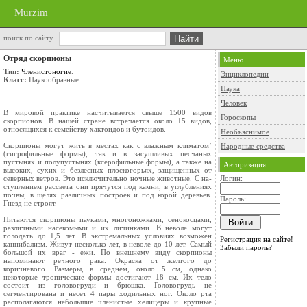
Murzim
поиск по сайту
Отряд скорпионы
Меню
Тип:
Членистоногие
.
Энциклопедии
Класс:
Паукообразные.
Наука
Человек
В мировой практике насчитывается свыше 1500 видов
Гороскопы
скорпионов. В на­шей стране встречается около 15 видов,
относящихся к семейству хактоидов и бутоидов.
Необъяснимое
Скорпионы могут жить в местах как с влажным климатом’
Народные средства
(гигрофильные формы), так и в засушливых песчаных
пустынях и полупустынях (ксерофильные формы), а также на
Авторизация
высоких, сухих и безлесных плоскогорьях, за­щищенных от
северных ветров. Это исключительно ночные животные. С на­
Логин:
ступлением рассвета они прячутся под камни, в углублениях
почвы, в щелях различных построек и под корой деревьев.
Пароль:
Гнезд не строят.
Питаются скорпионы пауками, многоножками, сенокосцами,
различными насекомыми и их личинками. В неволе могут
голодать до 1,5 лет. В экстре­мальных условиях возможен
Регистрация на сайте!
каннибализм. Живут несколько лет, в неволе до 10 лет. Самый
Забыли пароль?
большой их враг - ежи. По внешнему виду скорпионы
напоминают речного рака. Окраска от жел­того до
коричневого. Размеры, в среднем, около 5 см, однако
некоторые тро­пические формы достигают 18 см. Их тело
состоит из головогруди и брюшка. Головогрудь не
сегментирована и несет 4 пары ходильных ног. Около рта
располагаются небольшие членистые хелицеры и крупные