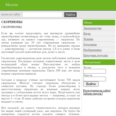
Murzim
поиск по сайту
СКОРПИОНЫ
Меню
СКОРПИОНЫ
Энциклопедии
Если вы хотите представить, как выглядели древ­нейшие
Наука
паукообразные полмиллиарда лет тому на­зад, в палеозойскую
Человек
эру, взгляните на нашего современника — скорпиона. По
своим размерам (до 20 см) современные скорпионы —
Гороскопы
рекордсмены среди паукооб­разных. Но их вымершие предки
— ракоскорпионы — достигали иногда 1,8 м в длину и были
Необъяснимое
настоящей грозой палеозойских рек, дельт и лагун.
Народные средства
Гигантские ракоскорпионы дали начало небольшим жаберным
скорпионам. Последние потеряли плаватель­ные ласты и вели
Авторизация
полуводный образ жизни. Впослед­ствии их жабры
преобразовались в лёгкие, в результате чего и возникли
Логин:
современные наземные скорпионы. Около 290 млн. лет назад
водные скорпионы вымерли.
Пароль:
Сегодня в природе учёные насчитывают более 700 видов
скорпионов. Многие считают скорпиона обитате­лем и
символом пустыни. Но гораздо более разнообраз­ны и
многочисленны скорпионы во влажных жарких лесах
Регистрация на сайте!
тропиков и субтропиков почти всего мира. Встре­чаются они
Забыли пароль?
иногда и в более прохладных местах — например, в горах на
высоте 3—4 км. В таких районах на время холодов скорпионы
впадают в спячку.
Нет, пожалуй, ни одного членистоногого, которое внушало
бы людям такой суеверный ужас, как скор­пион. Он будто бы
намеренно старается ночью ужалить спящего человека.