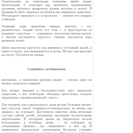
Скорпионами, по некоторым поверь­ям, якобы кишит
преисподняя. С помощью яда скор­пиона средневековые
алхимики пытались превратить разные металлы в золото. В
Древнем Египте скорпион почитался как священное животное.
Фигурирует скор­пион и в астрологии — именем его названо
созвездие.
Зловещая слава скорпиона связана, конечно, с его
ядовитостью. Задняя часть его тела — в просторечии её
называют «хвостом» — «украшена» изогнутым шипом-жалом,
а внутри последнего вздутого членика находится пара
ядовитых желёз.
Днём скорпионы прячутся под камнями и отставшей корой, а
также в норах, или закапываются в почву. Ночью они выходят
на охоту. Охотятся на пауков,
Скорпион с детёнышами.
насекомых, а скорпионы крупных видов — иногда даже на
мелких грызунов и ящериц.
Для мелких зверьков и беспозвоночных укус скорпиона
смерте­лен, а вот некоторые обезьяны приучились поедать
скорпионов, отрывая ядовитый «хвост».
Для человека укол скорпионьего жала весьма болезнен (возни­
кает опухоль, озноб, повышается температура), но жизни, как
правило, не угрожает. Достоверно известно лишь несколько
случа­ев гибели детей, ужаленных крупными тропическими
скорпио­нами. В последнее время яд скорпионов начали
использовать в лечебных целях — их собирают на
специальные «фермы», где «выдаивают» у них яд. В
знаменитом бразильском серпентарии Бутантан успешно