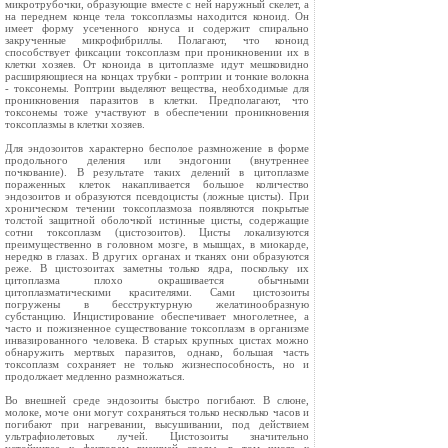
микротрубочки, обра­зующие вместе с ней наружный скелет, а
на переднем конце тела токсоплазмы находится коноид. Он
имеет форму усеченного конуса и содержит спирально
закрученные микрофибриллы. Полагают, что коноид
способствует фиксации токсоплазм при проникновении их в
клетки хозяев. От коноида в цитоплазме идут мешковидно
расширяющиеся на концах труб­ки - роптрии и тонкие волокна
- токсонемы. Роптрии выделяют вещества, необходимые для
проникновения паразитов в клетки. Предполагают, что
токсонемы тоже участвуют в обеспечении проникновения
токсоплазмы в клетки хозяев.
Для эндозоитов характерно бесполое размножение в форме
продольного деления или эндогонии (внутреннее
почкование). В результате таких делений в цитоплазме
пораженных клеток накапливается большое количество
эндозоитов и образуются псевдоцисты (ложные цисты). При
хроническом течении токсоплазмоза появляются покрытые
толстой защитной оболочкой истинные цисты, содержащие
сотни токсоплазм (цистозоитов). Цисты локали­зуются
преимущественно в головном мозге, в мышцах, в миокарде,
нередко в глазах. В других органах и тканях они образуются
реже. В цистозоитах заметны только ядра, поскольку их
цитоплазма плохо окрашивается обычными
цитоплазматическими красителями. Сами цистозоиты
погружены в бесструктурную желатинообразную
субстанцию. Инцистирование обеспечивает многолетнее, а
часто и пожизненное существование токсоплазм в организме
инвазированного человека. В старых крупных цистах можно
обнаружить мертвых паразитов, однако, большая часть
токсоплазм сохраняет не только жизнеспособность, но и
продолжает медленно размножаться.
Во внешней среде эндозоиты быстро погибают. В слюне,
молоке, моче они могут сохра­няться только несколько часов и
погибают при нагревании, высушивании, под действием
ультрафиолетовых лучей. Цистозоиты значительно