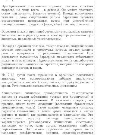
Приобретенный токсоплазмоз поражает человека в любом
возрасте, но чаще всего - в детском. Он может протекать
остро или латентно (скрытое течение). Иногда встречаются
тяжелые и даже смертельные формы. Заражение человека
осуществляется пероральным путем при употреблении
инфицированных продуктов (мясо, яйца) или спороцистами.
Воротами инвазии при приобретенном токсоплазмозе является
кишечник, но в ряде случаев и кожа при разделывании туш
животных, пораженных токсоплазмозом.
Попадая в организм человека, токсоплазмы по лимфатическим
сосудам проникают в лимфоузлы, которые играют важную
роль в задержании и разрушении токсоплазмы. При
достаточно выраженных барьерных механизмах заболевание
может и не возникнуть. Недостаточность же их способствует
размножению и накоплению паразитов, которые с током крови
заносятся в органы и ткани.
На 7-12 сутки после заражения в организме появляются
антитела, что сопровождается гибелью эндозоитов,
находящихся в клетках (псевдоцистах) и циркулирующих в
крови. Устойчивыми оказываются лишь цистозоиты.
Клинические симптомы приобретенного токсоплазмоза
зависят от стадии заболевания (острая или хроническая) и
реактивности макроорганизма. В начальных стадиях, как
правило, имеет место мезаденит (воспаление брыжеечных
лимфатических узлов) Затем явления мезаденита стихают,
паразиты гематогенно с током крови заносятся в клетки
органов и тканей, где размножаются и разрушают их. Это
соответствует острому периоду токсоплазмоза и
характеризуется разнообразием клинических симптомов,
зависящих от того, какие органы оказываются наиболее
пораженными. По частоте поражения на первом месте
находятся лимфатическая, нервная, сердечно-сосудистая