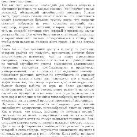
соки этого растения.
Так как свет жизненно необходим для обмена веществ в
организме растения, то каждый саженец (при прочих равных
условиях), обладающий способностями получить больше
света, будет иметь больше шансов выжить. Эта способность
может реализоваться большим темпом роста, что позволит
саженцу выбраться из тени соседних растений, или,
например, широкими листьями, которые, напротив, бросят
тень на соседей, поглощая свет, который в противном случае
достался бы им. Это может быть чисто химический механизм,
который позволяет листьям поворачиваться к солнцу так,
чтобы лучи падали на полотно листа прямо, а не под острым
углом.
Каков бы ни был механизм доступа к свету, те растения,
которым удастся его получить, процветают, оставляя более
многочисленное потомство, чем их менее агрессивные
соперники. С каждым новым поколением эти приобретенные
по чистой случайности ответы, оказавшиеся адаптивными,
постепенно становятся преобладающими и практически
универсальными. Если в процессе этой медленной эволюции
появляются растения, которые по случайности не успевают
повернуть листья к свету или используют его с меньшей
эффективностью, чем соседние растения, то такие неудачники
бывают быстро выбиты из игры их более удачливыми
конкурентами. Такое же эволюционное развитие на основе
случайных мутаций и естественного отбора характерно для
всех форм поведения в сложном многообразии, проявляемого
человеком, или в суровой простоте, проявляемой растениями.
Нервная система не является необходимой для развития
способности осуществлять целесообразный ответ на стимул.
Как я только что сказал, растения, не имеющие нервной
системы, тем не менее, поворачивают свои листья к солнцу.
Такой поворот в ответ па стимул называется тропизмом. Если
стимулом является свет, то явление называют фототропизмом.
Достигается фототропизм с помощью избирательного роста,
который, в свою очередь, запускается накоплением акусинов в
копчиках находящихся в тени побегов. Когда побег попадает