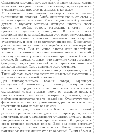
Существуют растения, которые ловят в такие капканы мелких
насекомых, которые попадаются в ловушку, прикоснувшись к
чувствительным выростам на листьях, и так далее.
У животных тоже можно наблюдать ответы, весьма
напоминающие тропизм. Амеба движется прочь от света, а
мотылек стремится к нему. Мы с сардонической усмешкой
думаем о глупости мотылька, летящего навстречу своей
смерти, но вообще говоря, стремление к свету - это
проявление адаптивного поведения. В течение сотен
миллионов лет, пока вырабатывался этот ответ, искусственных
источников света, созданных человеком, попросту не
существовало, и свет не представлял опасности. К несчастью
для мотылька, он не смог пока выработать соответствующий
защитный ответ. Тем не менее, ответы даже простейших
животных на стимулы намного сложнее ответов растений,
поэтому называть реакции животных тропизмами было бы
неверно. Во-первых, тропизм - это движение части организма
(например, корня или стебля), в то время как животное
движется целиком. Такое движение всего организма
в ответ на стимул называется таксисом («построение», греч.).
Таким образом, амеба проявляет отрицательный фототаксис, а
мотылек - положительный фототаксис.
Для микроорганизмов, вообще говоря, характерен
отрицательный хемотаксис, с помощью которого они
отвечают на вредоносные изменения химического состава
окружающей среды, уплывая прочь от опасного места, и
положительный хемотаксис, который проявляется, когда
поблизости появляется что-то съедобное. Существует также
фигмотаксис - ответ на прикосновение, реотаксис - ответ на
изменение потоков воды и ряд других.
По своей природе ответ может быть не только простой
реакцией приближения или удаления. Например, парамеция
при столкновении с препятствием отплывает немного назад,
поворачивается под углом приблизительно 30 градусов и
снова начинает двигаться вперед. Если она снова встречает
препятствие, то ответ повторяется. После двенадцатой
попытки парамеция меняет курс на обратный. Таким образом,