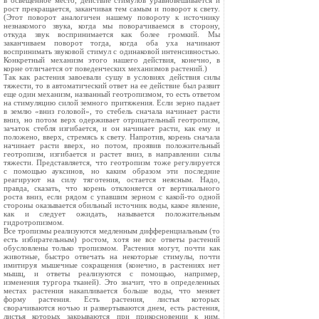
в освещенное место, действие стимулов уравновешивается и
рост прекращается, заканчивая тем самым и поворот к свету.
(Этот поворот аналогичен нашему повороту к источнику
незнакомого звука, когда мы поворачиваемся в сторону,
откуда звук воспринимается как более громкий. Мы
заканчиваем поворот тогда, когда оба уха начинают
воспринимать звуковой стимул с одинаковой интенсивностью.
Конкретный механизм этого нашего действия, конечно, в
корне отличается от поведенческих механизмов растений.)
Так как растения завоевали сушу в условиях действия силы
тяжести, то в автоматический ответ на ее действие был развит
еще один механизм, названный геотропизмом, то есть ответом
на стимуляцию силой земного притяжения. Если зерно падает
в землю «вниз головой», то стебель сначала начинает расти
вниз, но потом верх одерживает отрицательный геотропизм,
зачаток стебля изгибается, и он начинает расти, как ему и
положено, вверх, стремясь к свету. Напротив, корень сначала
начинает расти вверх, но потом, проявив положительный
геотропизм, изгибается и растет вниз, в направлении силы
тяжести. Представляется, что геотропизм тоже регулируется
с помощью ауксинов, но каким образом эти последние
реагируют на силу тяготения, остается неясным. Надо,
правда, сказать, что корень отклоняется от вертикального
роста вниз, если рядом с упавшим зерном с какой-то одной
стороны оказывается обильный источник воды, какое явление,
как и следует ожидать, называется положительным
гидротропизмом.
Все тропизмы реализуются медленным дифференциальным (то
есть избирательным) ростом, хотя не все ответы растений
обусловлены только тропизмом. Растения могут, почти как
животные, быстро отвечать на некоторые стимулы, почти
имитируя мышечные сокращения (конечно, в растениях нет
мышц, и ответы реализуются с помощью, например,
изменения тургора тканей). Это значит, что в определенных
местах растения накапливается больше воды, что меняет
форму растения. Есть растения, листья которых
сворачиваются ночью и развертываются днем, есть растения,
листья которых закрываются при прикосновении к ним.