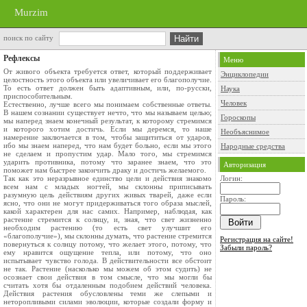
Murzim
поиск по сайту
Рефлексы
Меню
От живого объекта требуется ответ, который поддерживает
Энциклопедии
целостность этого объекта или увеличивает его благополучие.
То есть ответ должен быть адаптивным, или, по-русски,
Наука
приспособительным.
Человек
Естественно, лучше всего мы понимаем собственные ответы.
В нашем сознании существует нечто, что мы называем целью;
Гороскопы
мы наперед знаем конечный результат, к которому стремимся
и которого хотим достичь. Если мы деремся, то наше
Необъяснимое
намерение заключается в том, чтобы защититься от ударов,
ибо мы знаем наперед, что нам будет больно, если мы этого
Народные средства
не сделаем и пропустим удар. Мало того, мы стремимся
ударить противника, потому что заранее знаем, что это
Авторизация
поможет нам быстрее закончить драку и достичь желаемого.
Так как это неразрывное единство цели и действия знакомо
Логин:
всем нам с младых ногтей, мы склонны приписывать
разумную цель действиям других живых тварей, даже если
Пароль:
ясно, что они не могут придерживаться того образа мыслей,
какой характерен для нас самих. Например, наблюдая, как
растение стремится к солнцу, и, зная, что свет жизненно
необходим растению (то есть свет улучшит его
«благополучие»), мы склонны думать, что растение стремится
Регистрация на сайте!
повернуться к солнцу потому, что желает этого, потому, что
Забыли пароль?
ему нравится ощущение тепла, или потому, что оно
испытывает чувство голода. В действительности все обстоит
не так. Растение (насколько мы можем об этом судить) не
осознает свои действия в том смысле, что мы могли бы
считать хотя бы отдаленным подобием действий человека.
Действия растения обусловлены теми же слепыми и
неторопливыми силами эволюции, которые создали форму и