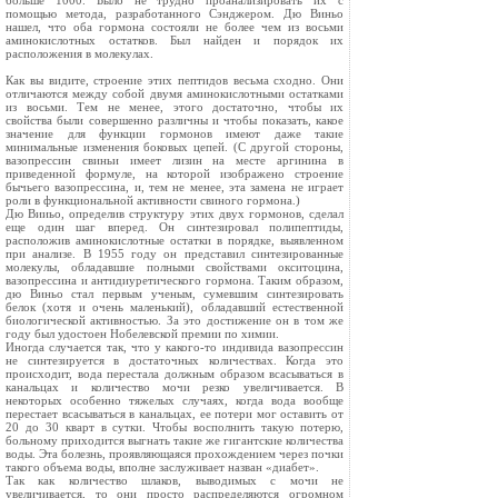
больше 1000. Было не трудно проанализировать их с
помощью метода, разработанного Сэнджером. Дю Виньо
нашел, что оба гормона состояли не более чем из восьми
аминокислотных остатков. Был найден и порядок их
расположения в молекулах.
Как вы видите, строение этих пептидов весьма сходно. Они
отличаются между собой двумя аминокислотными остатками
из восьми. Тем не менее, этого достаточно, чтобы их
свойства были совершенно различны и чтобы показать, какое
значение для функции гормонов имеют даже такие
минимальные изменения боковых цепей. (С другой стороны,
вазопрессин свиньи имеет лизин на месте аргинина в
приведенной формуле, на которой изображено строение
бычьего вазопрессина, и, тем не менее, эта замена не играет
роли в функциональной активности свиного гормона.)
Дю Вииьо, определив структуру этих двух гормонов, сделал
еще один шаг вперед. Он синтезировал полипептиды,
расположив аминокислотные остатки в порядке, выявленном
при анализе. В 1955 году он представил синтезированные
молекулы, обладавшие полными свойствами окситоцина,
вазопрессина и антидиуретического гормона. Таким образом,
дю Виньо стал первым ученым, сумевшим синтезировать
белок (хотя и очень маленький), обладавший естественной
биологической активностью. За это достижение он в том же
году был удостоен Нобелевской премии по химии.
Иногда случается так, что у какого-то индивида вазопрессин
не синтезируется в достаточных количествах. Когда это
происходит, вода перестала должным образом всасываться в
канальцах и количество мочи резко увеличивается. В
некоторых особенно тяжелых случаях, когда вода вообще
перестает всасываться в канальцах, ее потери мог оставить от
20 до 30 кварт в сутки. Чтобы восполнить такую потерю,
больному приходится выгнать такие же гигантские количества
воды. Эта болезнь, проявляющаяся прохождением через почки
такого объема воды, вполне заслуживает назван «диабет».
Так как количество шлаков, выводимых с мочи не
увеличивается, то они просто распределяются огромном