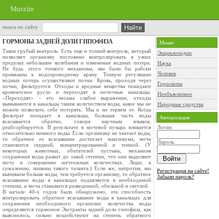
Murzim
поиск по сайту
ГОРМОНЫ ЗАДНЕЙ ДОЛИ ГИПОФИЗА
Меню
Таков грубый контроль. Есть еще и топкий контроль, который
Энциклопедии
позволяет организму постоянно контролировать в узких
пределах небольшие колебания и изменения водных потерь.
Наука
Не будь этого топкого механизма, мы были бы рабски
Человек
привязаны к водопроводному крану. Тонкую регуляцию
водных потерь осуществляют почки. Кровь, проходя через
Гороскопы
почки, фильтруется. Отходы и вредные вещества покидают
кровеносное русло и переходят в почечные канальцы.
Необъяснимое
«Переходят» - это весьма слабое выражение, отходы
вымываются в канальцы таким количеством воды, какое мы не
Народные средства
можем позволить себе потерять. Мы и не теряем ее. Когда
фильтрат попадает в канальцы, большая часть воды
Авторизация
всасывается обратно, говоря научным языком,
реабсорбируется. В результате в мочевой пузырь вливается
Логин:
относительно немного воды. Если организму не хватает воды,
то обратное ее всасывание достигает максимума, моча
Пароль:
становится скудной, концентрированной и темной. (У
некоторых животных, обитателей пустынь, механизм
сохранения воды развит до такой степени, что они выделяют
мочу в совершенно ничтожных количествах. Люди, к
сожалению, лишены такого таланта.) Если же, напротив, мы
Регистрация на сайте!
выпиваем больше воды, чем требуется организму, то обратное
Забыли пароль?
всасывание воды в канальцах подавляется в необходимой
степени, и моча становится разведенной, обильной и светлой.
В начале 40-х годов было обнаружено, эта способность
контролировать обратное всасывание воды в канальцах для
сохранения необходимого организму количества воды
определяется гормоном Экстракты задней доли гипофиза, как
выяснилось, сильно воздействуют на степень обратного