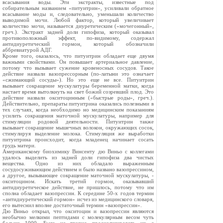
всасывания воды. Эти экстракты, известные под
собирательным названием «питуитрин», усиливали обратное
всасывание моды и, следовательно, уменьшали количество
выводимой мочи. Любой фактор, который увеличивает
количество мочи, называется диуретическим («мочегонный»,
греч.). Экстракт задней доли гипофиза, который оказывал
противоположный эффект, по-видимому, содержал
антидиуретический гормон, который обозначили
аббревиатурой АДГ.
Кроме того, оказалось, что питуитрин обладает еще двумя
важными свойствами. Он повышает артериальное давление,
потому что вызывает сужение кровеносных сосудов. Такое
действие назвали вазопрессорным (по-латыни это означает
«сжимающий сосуды»). Но это еще не все. Питуитрин
вызывает сокращение мускулатуры беременной матки, когда
настает время вытолкнуть на свет божий созревший плод. Это
действие назвали окситоцинным («быстрые роды», греч.).
Действительно, препараты питуитрина оказались полезными в
тех случаях, когда необходимо но медицинским показаниям
усилить сокращения маточной мускулатуры, например для
стимуляции родовой деятельности. Питуитрин также
вызывает сокращение мышечных волокон, окружающих сосок,
стимулируя выделение молока. Стимуляция же выработки
питуитрина происходит, когда младенец начинает сосать
грудь матери.
Американскому биохимику Винсенту дю Виньо с коллегами
удалось выделить из задней доли гипофиза два чистых
вещества. Одно из них обладало выраженным
сосудосуживающим действием и было названо вазопрессином,
а другое, вызывающее сокращение маточной мускулатуры, -
окситоцином. Искать третий гормон, оказывавший
антидиуретическое действие, не пришлось, потому что им
сполна обладает вазопрессин. К середине 50-х годов термин
«антидиуретический гормон» исчез из медицинского словаря,
его вытеснил вполне достаточный термин «вазопрессин».
Дю Виньо открыл, что окситоцин и вазопрессин являются
необычно мелкими пептидами с молекулярным весом чуть