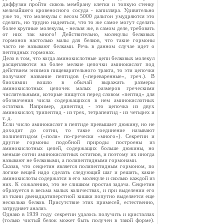
диффузии пройти сквозь мембрану клетки и топкую стенку
мельчайшего кровеносного сосуда - капилляра. Удивительно
уже то, что молекулы с весом 5000 дальтон умудряются это
сделать, но трудно надеяться, что то же самое могут сделать
более крупные молекулы, - нельзя же, в самом деле, требовать
от них так много! Действительно, молекулы белковых
гормонов настолько малы для белков, что такие гормоны
часто не называют белками. Речь в данном случае идет о
пептидных гормонах.
Дело в том, что когда аминокислотные цепи белковых молекул
расщепляются на более мелкие цепочки аминокислот под
действием энзимов пищеварительного тракта, то эти цепочки
получают название пептидов («переваренные», греч.). В
биохимии вошло в обычай выражать размеры
аминокислотных цепочек малых размеров греческими
числительными, которые пишутся перед словом «пептид» для
обозначения числа содержащихся в нем аминокислотных
остатков. Например, дипептид - это цепочка из двух
аминокислот, трипептид - из трех, тетрапеитид - из четырех и
т. д.
Если число аминокислот в пептиде превышает дюжину, но не
доходит до сотни, то такое соединение называют
полипептидом («поли» по-гречески «много»). Секретин и
другие гормоны подобной природы построены из
аминокислотных цепей, содержащих больше дюжины, но
меньше сотни аминокислотных остатков, и поэтому их иногда
называют не белковыми, а полипептидными гормонами.
Сказав, что секретин является полипептидным гормоном, по
логике вещей надо сделать следующий шаг и решить, какие
аминокислоты содержатся в его молекуле и сколько каждой из
них. К сожалению, это не слишком простая задача. Секретин
образуется в весьма малых количествах, и при выделении его
из ткани двенадцатиперстной кишки попутно выделяется еще
несколько белков. Присутствие этих примесей, естественно,
затрудняет анализ.
Однако в 1939 году секретин удалось получить и кристаллах
(только чистый белок может быть получен в такой форме).