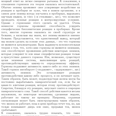
мощный ответ на легкое смещение рычажка. К сожалению, в
отношении гормонов эта теория оказалась несостоятельной.
Обычно энзимы проявляют свое ускоряющее воздействие на
реакцию в пробирке не хуже, чем в живом организме, и в
самом деле энзимы всегда изучались в пробирках, выражаясь
научным языком, in vitro («в стекляшке», лат.), что позволяет
проводить нужные реакции в контролируемых условиях.
Однако с гормонами этого сделать не удастся. Очень
немногие гормоны проявляют способность ускорять
специфические биохимические реакции в пробирках. Кроме
того, многие гормоны оказались по своей структуре не
белками, а насколько мы знаем, все энзимы являются именно
белками. Представляется, что единственный вывод, который
мы можем сделать на основе этих данных, - это что гормоны
не являются катализаторами. Была выдвинута вспомогательная
теория о том, что, хотя сами гормоны не являются энзимами,
они способствуют проявлению действия некоторых энзимов,
которые ускоряют те или иные специфические реакции только
в присутствии данного гормона. Или, возможно, существует
целая энзимная система, выполняющая цепь реакций,
противодействующих какому-то определенному эффекту.
Гормоны подавляют активность какого-либо из этих энзимов.
Такой гормон ингибирует («подавляет», «задерживает», лат.)
активность энзимов. Это останавливает реакцию
противодействия какому-либо процессу, и он начинает идти.
Таким образом, быть может, поджелудочная железа могла бы
постоянно вырабатывать панкреатический сок, если бы не
какая-то ключевая реакция, которая этому противодействует.
Секретин, блокируя эту реакцию, запускает синтез и секрецию
панкреатического сока. Такой способ действия кажется весьма
неуклюжим, но некоторые механизмы, сделанные людьми,
работают по такому же принципу. Например, охранная
сигнализация может быть сконструирована таким образом,
что звонок не работает, пока в цепи прибора течет ток, но, как
только взламывают дверь или окно, прерывая ток, звонок
срабатывает.
К сожалению, оказалось трудно показать, что такое