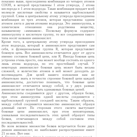
показано выше, присоединена комбинация из четырех атомов
СООН, в которой представлены 1 атом углерода, 2 атома
кислорода и 1 атом водорода. Такая комбинация придает всей
молекуле кислотные свойства и называется карбоксильной
группой. Слева к центральному атому углерода присоединена
комбинация из трех атомов, которая представлена одним
атомом азота и двумя атомами водорода. Это аминогруппа, в
химическом отношении она родственна веществу,
называемому «аммиаком». Поскольку формула содержит
аминогруппу и кислотную группу, то все соединения такого
типа носят название аминокислот.
Кроме того, к центральному атому углерода присоединен
атом водорода, который в аминокислоте представляет сам
себя, и функциональная группа R, которая представляет
боковую цепь. Все аминокислоты отличаются друг от друга
именно составом боковой цепи, или R. Иногда боковая цепь
устроена очень просто, она может вообще состоять из одного
лишь атома водорода, по это простейший случай. У
некоторых аминокислот боковая цепь может быть весьма
сложной, и количество атомов в ней может доходить до
восемнадцати. Для целей нашего изложения нам не
обязательно знать в точности строение боковой цепи каждой
аминокислоты, достаточно понимать, что боковые цепи
аминокислот отличаются между собой, и у двух разных
аминокислот не может быть одинаковых боковых цепей.
Аминокислоты соединяются друг с другом, образуя белки,
при этом аминогруппа одной кислоты соединяется с
карбоксильной группой соседней кислоты. Таким образом,
между собой соединяется множество аминокислот, образуя
длинный скелет. По сторонам этого скелета выступают
боковые цепи аминокислот, при этом неповторимая,
уникальная последовательность этих цепей образует типы
белков, отличающихся между собой составом этих
последовательностей.
Во всем великом множестве белков встречается более двух
дюжин аминокислот, но наибольшее распространение имеет
21 из них. Вот они: