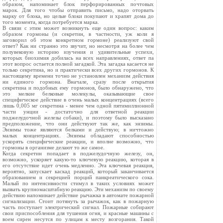
образом, напоминает блок перфорированных почтовых
марок. Для того чтобы отправить письмо, надо оторвать
марку от блока, но целые блоки покупают и храпят дома до
того момента, когда потребуется марка.
В связи с этим может возникнуть еще один вопрос: каким
образом гормоны (и секретин, в частности, уж коли я
заговорил об этом конкретном гормоне) реализуют свой
ответ? Как ни странно это звучит, но несмотря на более чем
полувековую историю изучения и удивительные успехи,
которых биохимия добилась на всех направлениях, ответ па
этот вопрос остается полной загадкой. Эта загадка касается не
только секретина, но и практически всех других гормонов. К
настоящему времени точно не установлен механизм действия
ни единого гормона. Вначале, сразу после открытия
секретина и подобных ему гормонов, было обнаружено, что
это мелкие белковые молекулы, оказывающие свое
специфическое действие в очень малых концентрациях (всего
лишь 0,005 мг секретина - менее чем одной пятимиллионной
части унции - достаточно для ответной реакции
поджелудочной железы собаки), и поэтому было высказано
предположение, что они действуют так же, как энзимы.
Энзимы тоже являются белками и действую; в ничтожно
малых концентрациях. Энзимы обладают способностью
ускорять специфические реакции, и вполне возможно, что
гормоны в организме делают то же самое.
Когда секретин попадает в поджелудочную железу, он,
возможно, ускоряет какую-то ключевую реакцию, которая в
его отсутствие идет очень медленно. Эта ключевая реакция,
вероятно, запускает каскад реакций, который заканчивается
образованием и секрецией порций панкреатического сока.
Малый по интенсивности стимул в таких условиях может
вызвать крупномасштабную реакцию. Эти механизм по своему
действию напоминает действие рычажка в автомате пожарной
сигнализации. Стоит потянуть за рычажок, как в пожарную
часть поступает электрический сигнал. Пожарные собирают
свои приспособления для тушения огня, и красные машины с
воем сирен несутся по улицам к месту возгорания. Такой