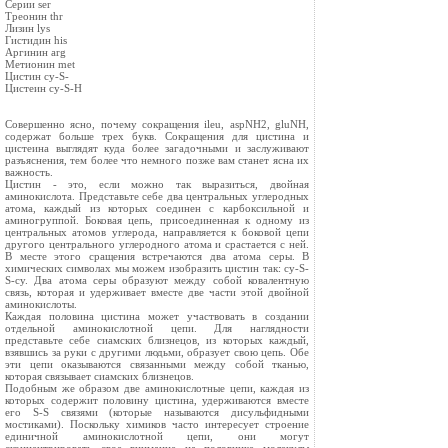
Серии ser
Треонин thr
Лизин lys
Гистидин his
Аргинин arg
Метионин met
Цистин cy-S-
Цистеин cy-S-H
Совершенно ясно, почему сокращения ileu, aspNH2, gluNH,
содержат больше трех букв. Сокращения для цистина и
цистеина выглядят куда более загадочными и заслуживают
разъяснения, тем более что немного позже вам станет ясна их
важность.
Цистин - это, если можно так выразиться, двойная
аминокислота. Представьте себе два центральных углеродных
атома, каждый из которых соединен с карбоксильной и
аминогруппой. Боковая цепь, присоединенная к одному из
центральных атомов углерода, направляется к боковой цепи
другого центрального углеродного атома и срастается с ней.
В месте этого сращения встречаются два атома серы. В
химических символах мы можем изобразить цистин так: cy-S-
S-cy. Два атома серы образуют между собой ковалентную
связь, которая и удерживает вместе две части этой двойной
аминокислоты.
Каждая половина цистина может участвовать в создании
отдельной аминокислотной цепи. Для наглядности
представьте себе сиамских близнецов, из которых каждый,
взявшись за руки с другими людьми, образует свою цепь. Обе
эти цепи оказываются связанными между собой тканью,
которая связывает сиамских близнецов.
Подобным же образом две аминокислотные цепи, каждая из
которых содержит половину цистина, удерживаются вместе
его S-S связями (которые называются дисульфидными
мостиками). Поскольку химиков часто интересует строение
единичной аминокислотной цепи, они могут