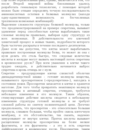
Еще более поразительный факт, однако, заключается в том, что
после Второй мировой войны биохимикам удалось
разработать гениальную технологию, с помощью которой
можно было отныне определять точную последовательность
аминокислотных остатков в белковых молекулах (находя
одну-единственную возможность из бесчисленных
триллионов возможных комбинаций).
Выделение сложности структуры белковой молекулы, только
что продемонстрированной на примере секретима, вызывает
удивление перед способностью клетки вырабатывать такие
сложные молекулы правильно, выбирая одну структуру из
всех возможных. В действительности это ключевой
химический процесс в живых тканях, подробности которого
были частично раскрыты в течение последнего десятилетия.
Даже если мы допустим, что клетка может вырабатывать
правильно построенные молекулы белка, то может ли она с
нуля делать это столь быстро, что следовые количества
кислоты в желудке могут вызвать настоящий поток секретина
в кровеносное русло? При всем уважении к клетке такого
трудно ожидать, и действительно начинается выброс
секретина в кровь отнюдь не с нуля.
Секретин - продуцирующие клетки слизистой оболочки
двенадцатиперстной кишки - готовят молекулы вещества,
называемого просекретином («предсекретина»), находясь в
состоянии покоя. Просскретин запасается в клетке и хранится
наготове. Для того чтобы превратить неактивную молекулу
просекретина в активный секретин, очевидно, требуется
небольшое изменение в его молекуле. Таким образом,
стимулирующее действие кислоты сводится к небольшому
изменению структуры готовой молекулы и не требует
сложной работы по синтезу полипептидной цепи. Логично
предположить, что просекретин - это относительно большая
молекула, слишком большая, чтобы пройти сквозь клеточную
мембрану, и это обстоятельство, так сказать, надежно
замуровывает ее внутри клетки. Приток кислоты вызывает
расщепление молекулы просекретина на более мелкие
фрагменты, и эти фрагменты - а это и есть секретин
диффундируют в кровеносное русло. Просекретин, таким