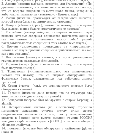
1. Глицин («сладкая» (греч.), названа из-за ее сладкого вкуса).
2. Алании (название выбрано, вероятно, для благозвучия). (По
другому толкованию, эта аминокислота названа так потому,
что ее впервые выделили из желточного мешка, который в
эмбриологии называется «алантоис». - Примеч. пер.)
3. Валин (название происходит от валериановой кислоты,
которой валил близок по химическому строению).
4. Лейцин («Белый» (греч.), назван так потому, что впервые
был выделен в виде белого кристаллического порошка).
5. Изолейцин (изомер лейцина; изомерами называют пары
веществ, которые содержат одинаковое количество одних и
тех же атомов и отличаются между собой разной
последовательностью соединения этих атомов в молекулах).
6. Пролин (укороченное производное от «пирролидин».
Атомы в молекуле пролина соединены приблизительно так же,
как в пирролидине).
7. Фенилаланин (молекула аланииа, к которой присоединена
группа атомов, называемая фенильной).
8. Тирозин («сыр» (греч.), названа так потому, что впервые
была получена из сыра).
9. Трипотофан («трипсин-зависимая»; эта аминокислота
названа так потому, что ее впервые обнаружили во
фрагментах белков, расщепленных под действием энзима
трипсина).
10. Серии («шелк» (лат.), эта аминокислота впервые была
обнаружена в шелке).
11. Треонии (название дано потому, что по структуре эта
аминокислота сходна с сахаром треозой).
12. Аспарагин (впервые был обнаружен в спарже [asparagus
altilis]).
13. Аспарагиновая кислота (по химическому строению
напоминает аспарагин; отличие между этими двумя
соединениями заключается в том, что у аспарагиновой
кислоты в боковой цепи вместо амидной группы [CONHJ
находится карбоксильная группа [СООН], которая и сообщает
ей кислые свойства).
14. Глютамин (впервые был обнаружен в клейковине [gluten
(англ.)]).