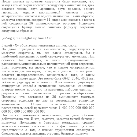
После анализа кристаллов секретина было выяснено, что
каждая его молекула состоит из следующих аминокислот, трех
остатков лизина, двух аргинина, двух пролина, одного
гистидипа, одного глютаминовой кислоты, одного
аспарагиновой кислоты и одного метионина. Таким образом,
молекула секретина содержит 11 видов аминокислот, а всего в
ней содержится 36 аминокислотных остатков. Используя
сокращения Бранда можно записать формулу секретина
следующим образом:
lys3arg3pro2his1glu1asp1met1X25
Буквой «X» обозначена неизвестная аминокислота.
Но даже определив все аминокислоты, содержащиеся в
молекуле секретина, мы все равно столкнулись бы с
проблемой выяснения точной структуры его молекулы. Нам
осталось бы выяснить, в какой последовательности
расположены аминокислоты в полипептидной цепи секретина.
Если, допустим, вы знаете, что в некоем четырехзначном
числе есть две шестерки, четверка и двойка, то все равно
остается неопределенность относительно того, с каким
числом вы имеете дело. Это может быть 6642, 2646, 4662 или
любое из ряда других сочетаний. В математике существуют
стандартные способы вычисления возможных сочетаний,
которые можно построить из различных наборов единиц, и
результаты таких вычислений потрясают воображение.
Положим, что состоящая из 36 аминокислот молекула
секретина содержит по две из восемнадцати различных
аминокислот. Общее количество возможных
последовательностей превысит число 1 400 000 000 000 000
000 000 000 000 000 000 000.
Это может показаться невероятным, но дело обстоит
действительно так. И это, заметьте, касается мелкой белковой
молекулы. Положение с белковыми молекулами средней
величины намного сложнее, и этот факт может дать вам
представление о том, с какими трудностями столкнулись
биохимики, пытаясь выяснить строение белковых молекул.