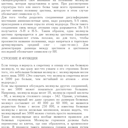
сконцентрировать свое внимание на половинке молекулы
цистина, которая представлена в цепи. При рассмотрении
структуры того или иного белка чаще всего принимают в
расчет именно половину цистина, которую в этом случае
обозначают символом cy-S-.
Для того чтобы разделить соединенные дисульфидными
мостиками аминокислотные цени, надо разорвать S-S связи,
присоединив к атомам серы по атому водорода. После такого
соединения связь между атомами серы разрывается. Из S-S
получается -S-H и H-S-. Таким образом, одна молекула
цистина превращается в две молекулы цистеина (названия
этих аминокислот очень похожи, но для того, чтобы
произнести название половинки, надо напрячься и тщательно
артикулировать средний слог - «цис-те-ин»). Для
демонстрации разницы между цистином и цистеином
последний обозначают символом cy-SH.
СТРОЕНИЕ И ФУНКЦИЯ
Если теперь я вернусь к секретину и опишу его как белковую
молекулу, то мы сразу кое-что узнаем о его строении. Более
того, это небольшая белковая молекула с. молекулярным весом
всего лишь 5000. (Это означает, что молекула секретина весит
в 5000 раз больше, чем легчайший из атомов - атом
водорода.)
Если мы примемся обсуждать молекулы других соединений,
то вес 5000 может показаться достаточно большим.
Например, молекула воды весит 18, молекула серной кислоты
- 98, а молекула столового сахара - 342. Однако, учитывая,
что молекулярный вес даже средних по размерам белковых
молекул составляет от 40 000 до 60 000, не являются
редкостью белки с весом 250 000, и известны белковые
молекулы с весом несколько миллионов, можно видеть, что
молекулярный вес 5000 можно считать просто маленьким.
Такие молекулярные веса вообще являются правилом для
белковых гормонов. Молекулы гормонов должны быть
перенесены из клеток, где они образуются, в кровеносное
русло. В процессе такого переноса гормон должен путем