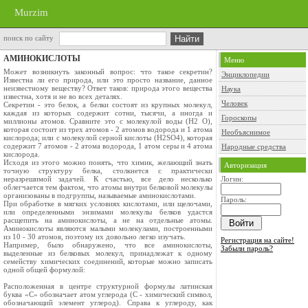
Murzim
поиск по сайту
АМИНОКИСЛОТЫ
Меню
Может возникнуть законный вопрос: что такое секретин?
Энциклопедии
Известна ли его природа, или это просто название, данное
неизвестному веществу? Ответ таков: природа этого вещества
Наука
известна, хотя и не во всех деталях.
Человек
Секретин - это белок, а белки состоят из крупных молекул,
каждая из которых содержит сотни, тысячи, а иногда и
Гороскопы
миллионы атомов. Сравните это с молекулой воды (Н2 О),
которая состоит из трех атомов - 2 атомов водорода и 1 атома
Необъяснимое
кислорода; или с молекулой серной кислоты (H2SO4), которая
содержит 7 атомов - 2 атома водорода, 1 атом серы и 4 атома
Народные средства
кислорода.
Исходя из этого можно понять, что химик, желающий знать
Авторизация
точную структуру белка, столкнется с практически
неразрешимой задачей. К счастью, все дело несколько
Логин:
облегчается тем фактом, что атомы внутри белковой молекулы
организованы в подгруппы, называемые аминокислотами.
Пароль:
При обработке в мягких условиях кислотами, или щелочами,
или определенными энзимами молекулы белков удастся
расщепить на аминокислоты, а не на отдельные атомы.
Аминокислоты являются малыми молекулами, построенными
из 10 - 30 атомов, поэтому их довольно легко изучать.
Регистрация на сайте!
Например, было обнаружено, что все аминокислоты,
Забыли пароль?
выделенные из белковых молекул, принадлежат к одному
семейству химических соединений, которые можно записать
одной общей формулой:
Расположенная в центре структурной формулы латинская
буква «С» обозначает атом углерода (С - химический символ,
обозначающий элемент углерод). Справа к углероду, как