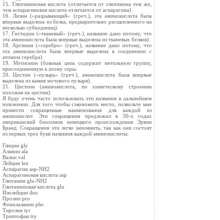
15. Глютаминовая кислота (отличается от глютамина тем же,
чем аспарагиновая кислота отличается от аспарагина).
16. Лизин («разрывающий» (греч.), эта аминокислота была
впервые выделена из белка, предварительно расщепленного на
несколько субъединиц).
17. Гистидин («тканевый» (греч.), название дано потому, что
эта аминокислота была впервые выделена из тканевых белков).
18. Аргинин («серебро» (греч.), название дано потому, что
эта аминокислота была впервые выделена в соединении с
атомом серебра).
19. Метионин (боковая цепь содержит метильную группу,
присоединенную к атому серы.
20. Цистин («пузырь» (греч.), аминокислота была впервые
выделена из камня мочевого пузыря).
21. Цистеин (аминокислота, по химическому строению
похожая на цистин).
Я буду очень часто использовать эти названия в дальнейшем
изложении. Для того чтобы сэкономить место, позвольте мне
привести сокращенные наименования для каждой из
аминокислот. Эти сокращения предложил в 30-х годах
американский биохимик немецкого происхождения Эрвин
Бранд. Сокращения эти легко запомнить, так как они состоят
из первых трех букв названия каждой аминокислоты.
Глицин gly
Алании ala
Валин val
Лейцин leu
Аспарагин asp-NH2
Аспарагиновая кислота asp
Глютамин glu-NH2
Глютамиповая кислота glu
Изолейцин ileu
Пролип pro
Фенилаланин phe
Тирозин tyr
Триптофан try