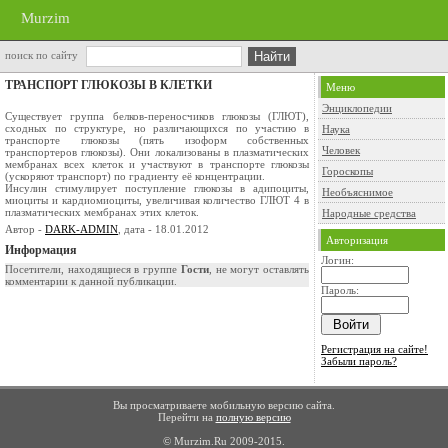
Murzim
поиск по сайту
ТРАНСПОРТ ГЛЮКОЗЫ В КЛЕТКИ
Меню
Энциклопедии
Существует группа белков-переносчиков глюкозы (ГЛЮТ),
сходных по структуре, но различающихся по участию в
Наука
транспорте глюкозы (пять изоформ собственных
Человек
транспортеров глюкозы). Они локализованы в плазматических
мембранах всех клеток и участвуют в транспорте глюкозы
Гороскопы
(ускоряют транспорт) по градиенту её концентрации.
Инсулин стимулирует поступление глюкозы в адипоциты,
Необъяснимое
миоциты и кардиомиоциты, увеличивая количество ГЛЮТ 4 в
плазматических мембранах этих клеток.
Народные средства
Автор -
DARK-ADMIN
, дата - 18.01.2012
Авторизация
Информация
Логин:
Посетители, находящиеся в группе
Гости
, не могут оставлять
комментарии к данной публикации.
Пароль:
Регистрация на сайте!
Забыли пароль?
Вы просматриваете мобильную версию сайта.
Перейти на
полную версию
© Murzim.Ru 2009-2015.