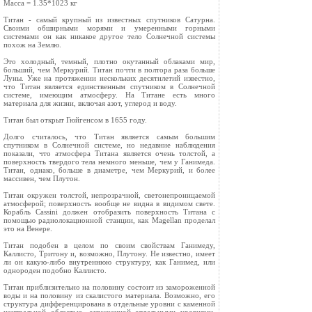
Масса = 1.35*1023 кг
Титан - самый крупный из известных спутников Сатурна.
Cвоими обширными морями и умеренными горными
системами он как никакое другое тело Солнечной системы
похож на Землю.
Это холодный, темный, плотно окутанный облаками мир,
больший, чем Меркурий. Титан почти в полтора раза больше
Луны. Уже на протяжении нескольких десятилетий известно,
что Титан является единственным спутником в Солнечной
системе, имеющим атмосферу. На Титане есть много
материала для жизни, включая азот, углерод и воду.
Титан был открыт Гюйгенсом в 1655 году.
Долго считалось, что Титан является самым большим
спутником в Солнечной системе, но недавние наблюдения
показали, что атмосфера Титана является очень толстой, а
поверхность твердого тела немного меньше, чем у Ганимеда.
Титан, однако, больше в диаметре, чем Меркурий, и более
массивен, чем Плутон.
Титан окружен толстой, непрозрачной, светонепроницаемой
атмосферой; поверхность вообще не видна в видимом свете.
Корабль Cassini должен отобразить поверхность Титана с
помощью радиолокационной станции, как Magellan проделал
это на Венере.
Титан подобен в целом по своим свойствам Ганимеду,
Каллисто, Тритону и, возможно, Плутону. Не известно, имеет
ли он какую-либо внутреннюю структуру, как Ганимед, или
однороден подобно Каллисто.
Титан приблизительно на половину состоит из замороженной
воды и на половину из скалистого материала. Возможно, его
структура дифференцирована в отдельные уровни с каменной