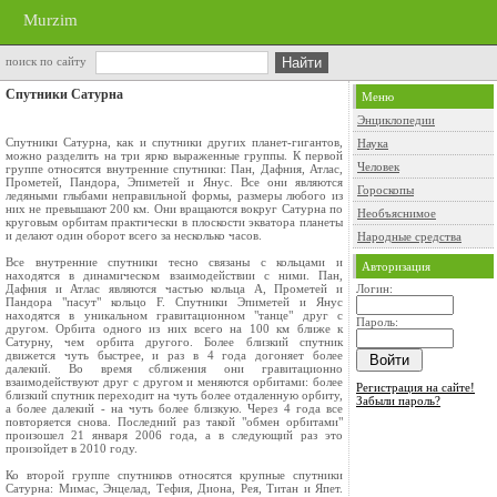
Murzim
поиск по сайту
Спутники Сатурна
Меню
Энциклопедии
Спутники Сатурна, как и спутники других планет-гигантов,
Наука
можно разделить на три ярко выраженные группы. К первой
Человек
группе относятся внутренние спутники: Пан, Дафния, Атлас,
Прометей, Пандора, Эпиметей и Янус. Все они являются
Гороскопы
ледяными глыбами неправильной формы, размеры любого из
них не превышают 200 км. Они вращаются вокруг Сатурна по
Необъяснимое
круговым орбитам практически в плоскости экватора планеты
и делают один оборот всего за несколько часов.
Народные средства
Все внутренние спутники тесно связаны с кольцами и
Авторизация
находятся в динамическом взаимодействии с ними. Пан,
Дафния и Атлас являются частью кольца А, Прометей и
Логин:
Пандора "пасут" кольцо F. Спутники Эпиметей и Янус
находятся в уникальном гравитационном "танце" друг с
Пароль:
другом. Орбита одного из них всего на 100 км ближе к
Сатурну, чем орбита другого. Более близкий спутник
движется чуть быстрее, и раз в 4 года догоняет более
далекий. Во время сближения они гравитационно
взаимодействуют друг с другом и меняются орбитами: более
Регистрация на сайте!
близкий спутник переходит на чуть более отдаленную орбиту,
Забыли пароль?
а более далекий - на чуть более близкую. Через 4 года все
повторяется снова. Последний раз такой "обмен орбитами"
произошел 21 января 2006 года, а в следующий раз это
произойдет в 2010 году.
Ко второй группе спутников относятся крупные спутники
Сатурна: Мимас, Энцелад, Тефия, Диона, Рея, Титан и Япет.