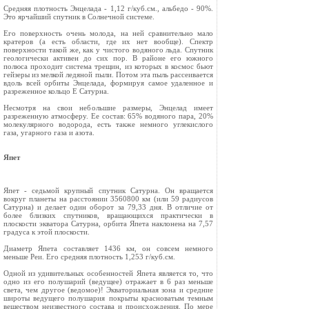
Средняя плотность Энцелада - 1,12 г/куб.см., альбедо - 90%.
Это ярчайший спутник в Солнечной системе.
Его поверхность очень молода, на ней сравнительно мало
кратеров (а есть области, где их нет вообще). Спектр
поверхности такой же, как у чистого водяного льда. Спутник
геологически активен до сих пор. В районе его южного
полюса проходит система трещин, из которых в космос бьют
гейзеры из мелкой ледяной пыли. Потом эта пыль рассеивается
вдоль всей орбиты Энцелада, формируя самое удаленное и
разреженное кольцо Е Сатурна.
Несмотря на свои небольшие размеры, Энцелад имеет
разреженную атмосферу. Ее состав: 65% водяного пара, 20%
молекулярного водорода, есть также немного углекислого
газа, угарного газа и азота.
Япет
Япет - седьмой крупный спутник Сатурна. Он вращается
вокруг планеты на расстоянии 3560800 км (или 59 радиусов
Сатурна) и делает один оборот за 79,33 дня. В отличие от
более близких спутников, вращающихся практически в
плоскости экватора Сатурна, орбита Япета наклонена на 7,57
градуса к этой плоскости.
Диаметр Япета составляет 1436 км, он совсем немного
меньше Реи. Его средняя плотность 1,253 г/куб.см.
Одной из удивительных особенностей Япета является то, что
одно из его полушарий (ведущее) отражает в 6 раз меньше
света, чем другое (ведомое)! Экваториальная зона и средние
широты ведущего полушария покрыты красноватым темным
веществом неизвестного состава и происхождения. По мере