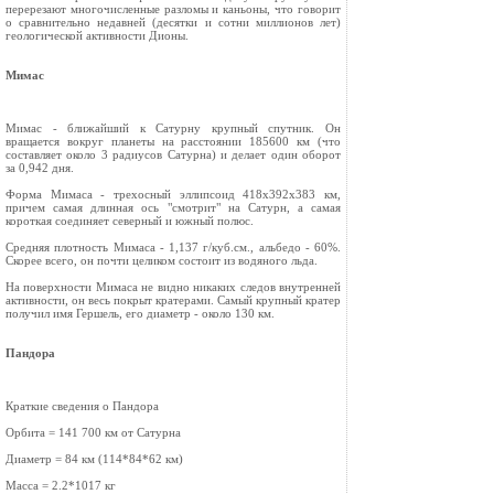
перерезают многочисленные разломы и каньоны, что говорит
о сравнительно недавней (десятки и сотни миллионов лет)
геологической активности Дионы.
Мимас
Мимас - ближайший к Сатурну крупный спутник. Он
вращается вокруг планеты на расстоянии 185600 км (что
составляет около 3 радиусов Сатурна) и делает один оборот
за 0,942 дня.
Форма Мимаса - трехосный эллипсоид 418х392х383 км,
причем самая длинная ось "смотрит" на Сатурн, а самая
короткая соединяет северный и южный полюс.
Средняя плотность Мимаса - 1,137 г/куб.см., альбедо - 60%.
Скорее всего, он почти целиком состоит из водяного льда.
На поверхности Мимаса не видно никаких следов внутренней
активности, он весь покрыт кратерами. Самый крупный кратер
получил имя Гершель, его диаметр - около 130 км.
Пандора
Краткие сведения о Пандора
Орбита = 141 700 км от Сатурна
Диаметр = 84 км (114*84*62 км)
Масса = 2.2*1017 кг