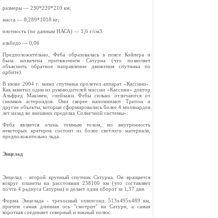
размеры — 230*220*210 км;
масса — 8,289*1018 кг;
плотность (по данным НАСА) — 1,6 г/см3.
альбедо — 0,06
Предположительно, Феба образовалась в поясе Койпера и
была захвачена притяжением Сатурна (что позволяет
объяснить обратное направление движения спутника по
орбите).
В июне 2004 г. мимо спутника пролетел аппарат «Кассини».
Как заметил один из руководителей миссии «Кассини» доктор
Альфред Макэвен, «пейзажи Фебы сильно отличаются от
снимков астероидов. Они скорее напоминают Тритон и
другие объекты, которые сформировались более 4 миллиардов
лет назад во внешних пределах Солнечной системы».
Феба является очень темным телом, но внутренность
некоторых кратеров состоит из более светлого материала,
предположительно льда.
Энцелад
Энцелад - второй крупный спутник Сатурна. Он вращается
вокруг планеты на расстоянии 238100 км (что составляет
почти 4 радиуса Сатурна) и делает один оборот за 1,37 дня.
Форма Энцелада - трехосный эллипсоид 513х495х489 км,
причем самая длинная ось "смотрит" на Сатурн, а самая
короткая соединяет северный и южный полюс.