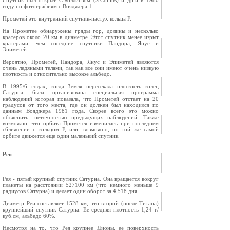
Спутник был открыт С.Коллинзом (S.Collins) и др.и в 1980
году по фотографиям с Вояджера 1.
Прометей это внутренний спутник-пастух кольца F.
На Прометее обнаружены гряды гор, долины и несколько
кратеров около 20 км в диаметре. Этот спутник менее изрыт
кратерами, чем соседние спутники Пандора, Янус и
Эпиметей.
Вероятно, Прометей, Пандора, Янус и Эпиметей являются
очень ледяными телами, так как все они имеют очень низкую
плотность и относительно высокое альбедо.
В 1995/6 годах, когда Земля пересекала плоскость колец
Сатурна, была организована специальная программа
наблюдений которая показала, что Прометей отстает на 20
градусов от того места, где он должен был находился по
данным Вояджера 1981 года. Скорее всего это можно
объяснить, неточностью предыдущих наблюдений. Также
возможно, что орбита Прометея изменилась при последнем
сближении с кольцом F, или, возможно, по той же самой
орбите движется еще один маленький спутник.
Рея
Рея - пятый крупный спутник Сатурна. Она вращается вокруг
планеты на расстоянии 527100 км (что немного меньше 9
радиусов Сатурна) и делает один оборот за 4,518 дня.
Диаметр Реи составляет 1528 км, это второй (после Титана)
крупнейший спутник Сатурна. Ее средняя плотность 1,24 г/
куб.см, альбедо 60%.
Несмотря на то, что Рея крупнее Дионы, ее поверхность