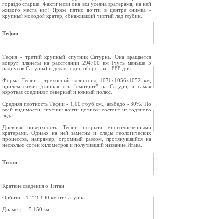
гораздо старше. Фактически она вся усеяна кратерами, на ней
живого места нет! Яркое пятно почти в центре снимка -
крупный молодой кратер, обнаживший чистый лед глубин.
Тефия
Тефия - третий крупный спутник Сатурна. Она вращается
вокруг планеты на расстоянии 294700 км (чуть меньше 5
радиусов Сатурна) и делает один оборот за 1,888 дня.
Форма Тефии - трехосный эллипсоид 1071х1056х1052 км,
причем самая длинная ось "смотрит" на Сатурн, а самая
короткая соединяет северный и южный полюс.
Средняя плотность Тефии - 1,00 г/куб.см., альбедо - 80%. По
всей видимости, спутник почти целиком состоит из водяного
льда.
Древняя поверхность Тефии покрыта многочисленными
кратерами. Однако на ней заметны и следы геологических
процессов, например, огромный разлом, протянувшийся на
несколько сотен километров и получивший название Итака.
Титан
Краткие сведения о Титан
Орбита = 1 221 830 км от Сатурна
Диаметр = 5 150 км