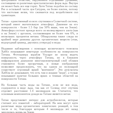
центральной областью, окруженной отдельными уровнями,
состаящими из различных кристаллических форм льда. Внутри
он может быть все еще горяч. Хотя Титан подобен по составу
Рее и остальной части лун Сатурна, он более плотен, потому
что настолько велик, что сжимается под воздействием сил
гравитации.
Титан - единственный из всех спутников в Солнечной системе,
который имеет значительную атмосферу. Давление на его
поверхности - более 1.5 бар (на 50% выше, чем на Земле).
Атмосфера состоит прежде всего из молекулярного азота (как
и на Земле) с аргоном, составляющим не более чем 6%, и
нескольких процентов метана. Обнаружены также следы по
крайней мере дюжины других органических веществ (этан,
водородный цианид, двуокись углерода) и воды.
Недавние наблюдения с помощью космического телескопа
Хаббл показывают некоторые особенности на поверхности
Титана. Фотокамера корабля Voyager не могла видеть
поверхность через атмосферу Титана, но в ближнем
инфракрасном диапазоне многокилометровый слой облаков
становится более прозрачным, и новые изображения
позволяют предположить, что на одном из полушарий
существует огромный яркий "континент". Эти результаты
Хаббла не доказывают, что есть там и жидкие "моря", а только
показывают наличие больших ярких и темных областей на
поверхности Титана.
Но большая часть воды на Титане, если не вся вода,
содержится в виде льда, так как от Солнца этот спутник
отделяет расстояние 1.4 миллиардов км. Считается, что
основным компонентом дождя на Титане является метан.
Титан представляет интерес для астробиологов, которые
считают его планетой - лабораторией. На нем могут идти
различные виды органических химических реакций, в том
числе и те, благодаря которым 4 миллиарда лет назад
зародилась жизнь на Земле.