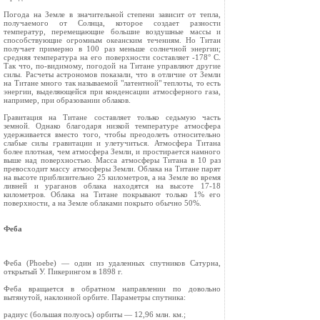
Погода на Земле в значительной степени зависит от тепла,
получаемого от Солнца, которое создает разности
температур, перемещающие большие воздушные массы и
способствующие огромным океанским течениям. Но Титан
получает примерно в 100 раз меньше солнечной энергии;
средняя температура на его поверхности составляет -178° С.
Так что, по-видимому, погодой на Титане управляют другие
силы. Расчеты астрономов показали, что в отличие от Земли
на Титане много так называемой "латентной" теплоты, то есть
энергии, выделяющейся при конденсации атмосферного газа,
например, при образовании облаков.
Гравитация на Титане составляет только седьмую часть
земной. Однако благодаря низкой температуре атмосфера
удерживается вместо того, чтобы преодолеть относительно
слабые силы гравитации и улетучиться. Атмосфера Титана
более плотная, чем атмосфера Земли, и простирается намного
выше над поверхностью. Масса атмосферы Титана в 10 раз
превосходит массу атмосферы Земли. Облака на Титане парят
на высоте приблизительно 25 километров, а на Земле во время
ливней и ураганов облака находятся на высоте 17-18
километров. Облака на Титане покрывают только 1% его
поверхности, а на Земле облаками покрыто обычно 50%.
Феба
Феба (Phoebe) — один из удаленных спутников Сатурна,
открытый У. Пикерингом в 1898 г.
Феба вращается в обратном направлении по довольно
вытянутой, наклонной орбите. Параметры спутника:
радиус (большая полуось) орбиты — 12,96 млн. км.;