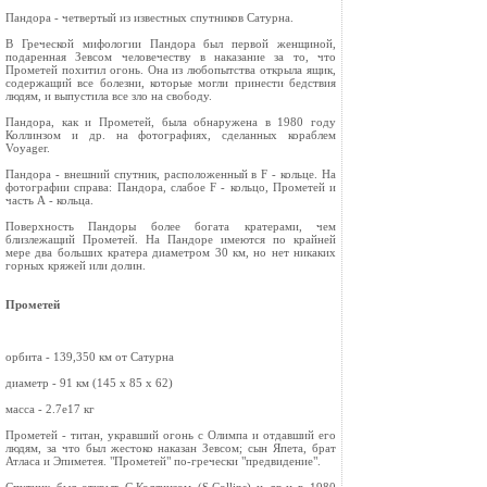
Пандора - четвертый из известных спутников Сатурна.
В Греческой мифологии Пандора был первой женщиной,
подаренная Зевсом человечеству в наказание за то, что
Прометей похитил огонь. Она из любопытства открыла ящик,
содержащий все болезни, которые могли принести бедствия
людям, и выпустила все зло на свободу.
Пандора, как и Прометей, была обнаружена в 1980 году
Коллинзом и др. на фотографиях, сделанных кораблем
Voyager.
Пандора - внешний спутник, расположенный в F - кольце. На
фотографии справа: Пандора, слабое F - кольцо, Прометей и
часть А - кольца.
Поверхность Пандоры более богата кратерами, чем
близлежащий Прометей. На Пандоре имеются по крайней
мере два больших кратера диаметром 30 км, но нет никаких
горных кряжей или долин.
Прометей
орбита - 139,350 км от Сатурна
диаметр - 91 км (145 x 85 x 62)
масса - 2.7e17 кг
Прометей - титан, укравший огонь с Олимпа и отдавший его
людям, за что был жестоко наказан Зевсом; сын Япета, брат
Атласа и Эпиметея. "Прометей" по-гречески "предвидение".