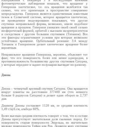
Изображения с Вояджера 1 и последующие наземные
фотометрические наблюдения показали, что вращение у
Гипериона хаотическое, т.е. ось вращения колеблется так
сильно, что его ориентация в пространстве совершенно
непредсказуема. Гиперион является единственным известным
телом в Солнечной системе, которое вращается хаотически,
но проведенное моделирование показывает, что другие
спутники неправильной формы, возможно, имели подобное
вращение в прошлом. Гиперион уникален своей своей сильно
несферической формой, орбитой с высоким эксцентриситетом
и соседством с другим большим спутником (Титаном). Все
эти факторы ограничивают условия при которых возможно
устойчивое вращение. Орбитальный резонанс 3:4 между
Титаном и Гиперионом делает хаотическое вращение более
вероятным.
Неправильное вращение Гипериона, вероятно, объясняет тот
факт, что его поверхность более или менее однородна, в
противоположность большинству других спутников Сатурна,
у которых переднее и заднее полушария выглядят по-разному.
Диона
Диона - четвертый крупный спутник Сатурна. Она вращается
вокруг планеты на расстоянии 377400 км (что немного
больше 6 радиусов Сатурна) и делает один оборот за 2,737
дня.
Диаметр Дионы составляет 1120 км, ее средняя плотность
1,49 г/куб.см, альбедо 60%.
Более высокая средняя плотность говорит о том, что в составе
Дионы присутствует значительная доля скальных пород. Ее
поверхность старше поверхности Энцелада, но значительно
моложе поверхности Тефии или Реи. Ледяную кору спутника