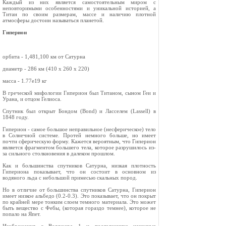
Каждый из них является самостоятельным миром с
неповторимыми особенностями и уникальной историей, а
Титан по своим размерам, массе и наличию плотной
атмосферы достоин называться планетой.
Гиперион
орбита - 1,481,100 км от Сатурна
диаметр - 286 км (410 x 260 x 220)
масса - 1.77e19 кг
В греческой мифологии Гиперион был Титаном, сыном Геи и
Урана, и отцом Гелиоса.
Спутник был открыт Бондом (Bond) и Ласселем (Lassell) в
1848 году.
Гиперион - самое большое неправильное (несферическое) тело
в Солнечной системе. Протей немного больше, но имеет
почти сферическую форму. Кажется вероятным, что Гиперион
является фрагментом большего тела, которое разрушилось из-
за сильного столкновения в далеком прошлом.
Как и большинства спутников Сатурна, низкая плотность
Гипериона показывает, что он состоит в основном из
водяного льда с небольшой примесью скальных пород.
Но в отличие от большинства спутников Сатурна, Гиперион
имеет низкое альбедо (0.2-0.3). Это показывает, что он покрыт
по крайней мере тонким слоем темного материала. Это может
быть вещество с Фебы, (которая гораздо темнее), которое не
попало на Япет.