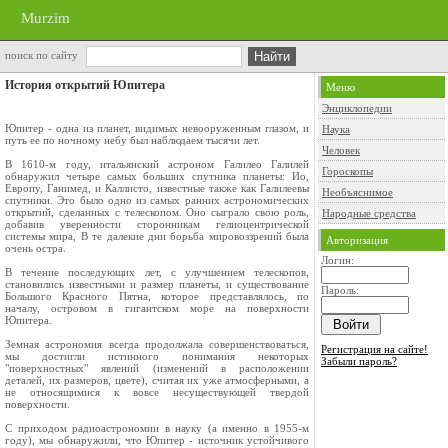
Murzim
поиск по сайту
История открытий Юпитера
Меню
Энциклопедии
Юпитер - одна из планет, видимых невооруженным глазом, и
Наука
путь ее по ночному небу был наблюдаем тысячи лет.
Человек
В 1610-м году, итальянский астроном Галилео Галилей
Гороскопы
обнаружил четыре самых больших спутника планеты: Ио,
Европу, Ганимед, и Каллисто, известные также как Галилеевы
Необъяснимое
спутники. Это было одно из самых ранних астрономических
открытий, сделанных с телескопом. Оно сыграло свою роль,
Народные средства
добавив уверенности сторонникам гелиоцентрической
системы мира, В те далекие дни борьба мировоззрений была
Авторизация
очень остра.
Логин:
В течение последующих лет, с улучшением телескопов,
становились известными и размер планеты, и существование
Пароль:
Большого Красного Пятна, которое представлялось, по
началу, островом в гигантском море на поверхности
Юпитера.
Земная астрономия всегда продолжала совершенствоваться,
Регистрация на сайте!
мы достигли истинного понимания некоторых
Забыли пароль?
"поверхностных" явлений (изменений в расположении
деталей, их размеров, цвете), считая их уже атмосферными, а
не относящимися к вовсе несуществующей твердой
поверхности.
С приходом радиоастрономии в науку (а именно в 1955-м
году), мы обнаружили, что Юпитер - источник устойчивого