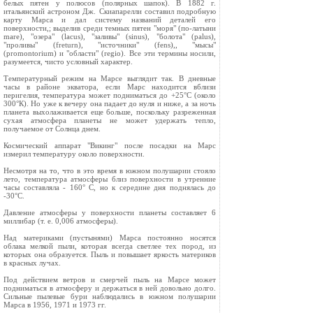
белых пятен у полюсов (полярных шапок). В 1882 г.
итальянский астроном Дж. Скиапарелли составил подробную
карту Марса и дал систему названий деталей его
поверхности,; выделив среди темных пятен "моря" (по-латыни
mare), "озера" (lacus), "заливы" (sinus), "болота" (palus),
"проливы" (freturn), "источники" (fens),, "мысы"
(promontorium) и "области" (regio). Все эти термины носили,
разумеется, чисто условный характер.
Температурный режим на Марсе выглядит так. В дневные
часы в районе экватора, если Марс находится вблизи
перигелия, температура может подниматься до +25°С (около
300°К). Но уже к вечеру она падает до нуля и ниже, а за ночь
планета выхолаживается еще больше, поскольку разреженная
сухая атмосфера планеты не может удержать тепло,
получаемое от Солнца днем.
Космический аппарат "Викинг" после посадки на Марс
измерил температуру около поверхности.
Несмотря на то, что в это время в южном полушарии стояло
лето, температура атмосферы близ поверхности в утренние
часы составляла - 160° С, но к середине дня поднялась до
-30°С.
Давление атмосферы у поверхности планеты составляет 6
миллибар (т. е. 0,006 атмосферы).
Над материками (пустынями) Марса постоянно носятся
облака мелкой пыли, которая всегда светлее тех пород, из
которых она образуется. Пыль и повышает яркость материков
в красных лучах.
Под действием ветров и смерчей пыль на Марсе может
подниматься в атмосферу и держаться в ней довольно долго.
Сильные пылевые бури наблюдались в южном полушарии
Марса в 1956, 1971 и 1973 гг.