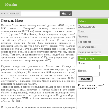
Murzim
поиск по сайту
Погода на Марсе
Меню
Планета Марс имеет экваториальный диаметр 6787 км, т. е.
Энциклопедии
0,53 земного. Полярный диаметр несколько меньше
экваториального (6753 км) из-за полярного сжатия, равного
Наука
1/191 (против 1/298 у Земли). Марс вращается вокруг своей
Человек
оси почти так же, как и Земля: его период вращения равен 24
час. 37 мин. 23 сек., что лишь на 41 мин. 19 сек. больше
Гороскопы
периода вращения Земли. Ось вращения наклонена к
плоскости орбиты на угол 65°, почти равный углу наклона
Необъяснимое
земной оси (66°,5). Это значит, что смена дня и ночи, а также
смена времен года на Марсе протекают почти так же, как на
Народные средства
Земле. Там есть и климатические пояса, подобные земным:
тропический (широта тропиков ±25°), два умеренных и два
Авторизация
полярных (широта полярных кругов ±65°).
Логин:
Однако вследствие удаленности Марса от Солнца и
разреженности атмосферы климат планеты гораздо суровее
Пароль:
земного. Год Марса (687 земных или 668 марсианских суток)
почти вдвое длиннее земного, а значит, дольше длятся и
сезоны. Из-за большого эксцентриситета орбиты (0,09)
длительность и характер сезонов Марса различны в северном
и южном полушариях планеты
Регистрация на сайте!
Таким образом, в северном полушарии Марса лето долгое, но
Забыли пароль?
прохладное, а зима короткая и мягкая (Марс в это время
близок к перигелию), тогда как в южном полушарии лето
короткое, но теплое, а зима долгая и суровая. На диске Марса
еще в середине XVII в. были замечены темные и светлые
области. В 1784 г.
В. Гершель обратил внимание на сезонные изменения размеров