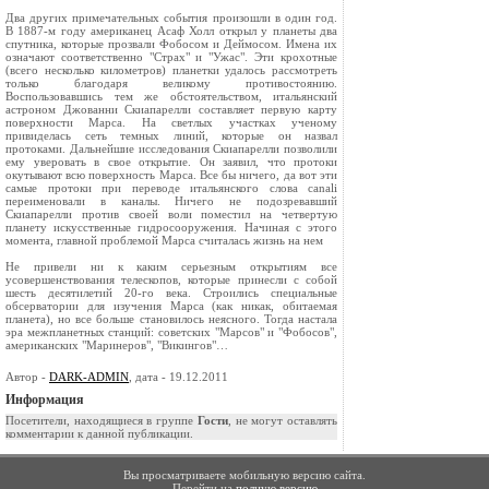
Два других примечательных события произошли в один год.
В 1887-м году американец Асаф Холл открыл у планеты два
спутника, которые прозвали Фобосом и Деймосом. Имена их
означают соответственно "Страх" и "Ужас". Эти крохотные
(всего несколько километров) планетки удалось рассмотреть
только благодаря великому противостоянию.
Воспользовавшись тем же обстоятельством, итальянский
астроном Джованни Скиапарелли составляет первую карту
поверхности Марса. На светлых участках ученому
привиделась сеть темных линий, которые он назвал
протоками. Дальнейшие исследования Скиапарелли позволили
ему уверовать в свое открытие. Он заявил, что протоки
окутывают всю поверхность Марса. Все бы ничего, да вот эти
самые протоки при переводе итальянского слова canali
переименовали в каналы. Ничего не подозревавший
Скиапарелли против своей воли поместил на четвертую
планету искусственные гидросооружения. Начиная с этого
момента, главной проблемой Марса считалась жизнь на нем
Не привели ни к каким серьезным открытиям все
усовершенствования телескопов, которые принесли с собой
шесть десятилетий 20-го века. Строились специальные
обсерватории для изучения Марса (как никак, обитаемая
планета), но все больше становилось неясного. Тогда настала
эра межпланетных станций: советских "Марсов" и "Фобосов",
американских "Маринеров", "Викингов"…
Автор -
DARK-ADMIN
, дата - 19.12.2011
Информация
Посетители, находящиеся в группе
Гости
, не могут оставлять
комментарии к данной публикации.
Вы просматриваете мобильную версию сайта.
Перейти на
полную версию