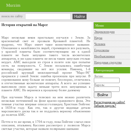
Murzim
поиск по сайту
История открытий на Марсе
Меню
Энциклопедии
Марс несколько веков пристально изучался с Земли. За
Наука
красноватый свет ее прозвали Кровавой планетой. Не
Человек
мудрено, что Марс имеет такое воинственное название.
Отношение к назойливости людей, стремящихся все разузнать,
Гороскопы
у красной планеты было соответствующим: ни к одной
планете не было запущено такого числа космических
Необъяснимое
аппаратов, и ни одна планета не несла таким запускам столько
неудач. АМС выходили из строя в полете или при попытке
Народные средства
сесть на поверхность. С Земли посылались ошибочные
команды, сводившие на нет все усилия. Наконец, 1-й
Авторизация
российский крупный межпланетный проект "Марс-96"
прервался у самой Земли: ошибка произошла при запуске. В
Логин:
соревновании кому больше не повезет, бесспорно, отличились
и отечественные космические аппараты. А всего же успешно
Пароль:
выполнили свою задачу меньше трети всех запущенных к
планете АМС. Но вернемся к прошлому более далекому
При изучении Марса в телескоп на нем можно различить
несколько потемнений на фоне красно-оранжевого фона. Эти
Регистрация на сайте!
темные участки впервые описал голландец Христиан Гюйгенс
Забыли пароль?
в 1659-м году. Как эти, так и другие видимые детали
марсианского диска так и не поддались верному объяснению
до полетов АМС
Почти в то же время, в 1704-м году, пока Гюйгенс слагал свои
описания, итальянец Кассини рассмотрел у полюсов Марса
светлые участки, которые назвали полярными шапками