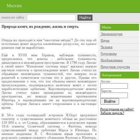
Murzim
поиск по сайту
Природа комет, их рождение, жизнь и смерть
Меню
Энциклопедии
Откуда же приходят к нам "хвостатые звёзды"? До сих пор об
Наука
источниках комет ведутся оживлённые дискуссии, но единое
Человек
решение ещё не выработано.
Гороскопы
Ещё в XVIII веке Гершель, наблюдая туманности,
предположил, что кометы - небольшие туманности,
Необъяснимое
движущиеся в межзвёздном пространстве. В 1796 году Лаплас
в своей книге "Изложение системы мира" высказал первую
Народные средства
научную гипотезу о происхождении комет. Лаплас считал их
обрывками межзвёздных туманностей, что неверно из-за
Авторизация
различий в химическом составе тех и других. Однако его
предположение о том, что эти объекты имеют межзвёздное
Логин:
происхождение, подтверждалось наличием комет с почти
параболическими орбитами. Короткопериодические кометы
Пароль:
Лаплас считал также пришедшими из межзвёздного
пространства, но некогда захваченными притяжением
Юпитера и переведёнными им на короткопериодические
орбиты. Теория Лапласа имеет сторонников и в настоящее
время.
Регистрация на сайте!
Забыли пароль?
В 50-е годы голландский астроном Я.Оорт предложил
гипотезу о существовании кометного облака на расстоянии
150 000 а. е. от Солнца, образовавшегося в результате взрыва
10-й планеты Солнечной системы - Фаэтона, некогда
существовавшей между орбитами Марса и Юпитера. По
мнению академика В. Г. Фесенкова взрыв произошёл в
результате слишком сильного сближения Фаэтона и Юпитера,