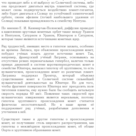
что приводит либо к её выбросу из Солнечной системы, либо
она продолжает двигаться внутрь планетной системы, где
может снова подвергнуться воздействию планет-гигантов,
либо будет двигаться к Солнцу по устойчивой эллиптической
орбите, своим афелием (точкой наибольшего удаления от
Солнца) показывая принадлежность к семейству Нептуна.
По мнению Е. И. Казимирчак-Полонской, диффузия приводит
к накоплению круговых кометных орбит также между Ураном
и Нептуном, Сатурном и Ураном, Юпитером и Сатурном,
которые также являются источниками кометных ядер.
Ряд трудностей, имевших место в гипотезе захвата, особенно
во времена Лапласа, при объяснении происхождения комет,
побудил учёных искать другие источники комет. Так,
например, французский учёный Лагранж, основываясь на
отсутствии резких первоначальных гипербол, наличии только
прямых движений в системе короткопериодических комет в
семействе Юпитера, высказал гипотезу об эруптивном, то есть
вулканическом, происхождении комет из различных планет.
Лагранжа поддержал Проктор, который объяснял
существование комет в Солнечной системе сильнейшей
вулканической деятельностью на Юпитере. Но для того,
чтобы фрагмент поверхности Юпитера мог преодолеть поле
тяготения планеты, ему нужно было бы сообщить начальную
скорость порядка 60 км/с. Появление таких скоростей при
вулканических извержениях является нереальным, поэтому
гипотеза эруптивного происхождения комет считается
физически несостоятельной. Но в наше время её
поддерживает ряд учёных, разрабатывая дополнения и
уточнения к ней.
Существуют также и другие гипотезы о происхождении
комет, не получившие столь широкого распространения, как
гипотезы о межзвёздном происхождении комет, об облаке
Оорта и эруптивном образовании комет.