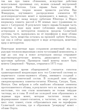
так как при таком сближении, вследствие действия
колоссальных приливных сил, возник сильный внутренний
перегрев Фаэтона. Сила взрыва была огромна. В
доказательство теории можно привести расчёты Ван
Фландерна, изучившего распределение элементов 60
долгопериодических комет и пришедшего к выводу, что 5
миллионов лет назад между орбитами Юпитера и Марса
взорвалась планета массой в 90 земных масс (сравнимая по
массе с Сатурном). В результате такого взрыва большая часть
вещества в виде ядер комет (обломков ледяной коры),
астероидов и метеоритов покинула пределы Солнечной
системы, часть задержалась на её периферии в виде облака
Оорта, часть вещества осталась на прежней орбите Фаэтона,
где она и сейчас циркулирует в виде астероидов, кометных
ядер и метеоритов.
Некоторые кометные ядра сохранили реликтовый лёд под
рыхлым теплоизоляционным слоем тугоплавкой компоненты, и
ещё до сих пор в поясе астероидов иногда открывают
короткопериодические кометы, движущиеся по почти
круговым орбитам. Примером такой кометы может быть
комета Смирновой - Чёрных, открытая в 1975 году.
В настоящее время общепринятой считается гипотеза
гравитационной конденсации всех тел Солнечной системы из
первичного газово-пылевого облака, имевшего сходный с
солнечным химический состав. В холодной зоне облака
сконденсировались планеты-гиганты: Юпитер, Сатурн, Уран,
Нептун. Они вобрали в себя наиболее обильные элементы
протопланетного облака, в результате чего их массы возросли
настолько, что они стали захватывать не только твёрдые
частицы, но и газы. В этой же холодной зоне образовались и
ледяные ядра комет, которые частично пошли на
формирование планет-гигантов, а частично, по мере роста
масс этих планет, стали отбрасываться ими на периферию
Солнечной системы, где и образовали "резервуар" комет -
облако Оорта.