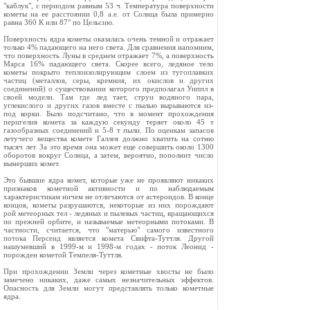
"каблук", с периодом равным 53 ч. Температура поверхности
кометы на ее расстоянии 0,8 а.е. от Солнца была примерно
равна 360 К или 87° по Цельсию.
Поверхность ядра кометы оказалась очень темной и отражает
только 4% падающего на него света. Для сравнения напомним,
что поверхность Луны в среднем отражает 7%, а поверхность
Марса 16% падающего света. Скорее всего, ледяное тело
кометы покрыто теплоизолирующим слоем из тугоплавких
частиц (металлов, серы, кремния, их окислов и других
соединений) о существовании которого предполагал Уиппл в
своей модели. Там где лед тает, струи водяного пара,
углекислого и других газов вместе с пылью вырываются из-
под корки. Было подсчитано, что в момент прохождения
перигелия комета за каждую секунду теряет около 45 т
газообразных соединений и 5-8 т пыли. По оценкам запасов
летучего вещества комете Галлея должно хватить на сотню
тысяч лет. За это время она может еще совершить около 1300
оборотов вокруг Солнца, а затем, вероятно, пополнит число
вымерших комет.
Это бывшие ядра комет, которые уже не проявляют никаких
признаков кометной активности и по наблюдаемым
характеристикам ничем не отличаются от астероидов. В конце
концов, кометы разрушаются, некоторые из них порождают
рой метеорных тел - ледяных и пылевых частиц, вращающихся
по прежней орбите, и называемые метеорными потоками. В
частности, считается, что "матерью" самого известного
потока Персеид является комета Свифта-Туттля. Другой
нашумевший в 1999-м и 1998-м годах - поток Леонид -
порожден кометой Темпеля-Туттля.
При прохождении Земли через кометные хвосты не было
замечено никаких, даже самых незначительных эффектов.
Опасность для Земли могут представлять только кометные
ядра.