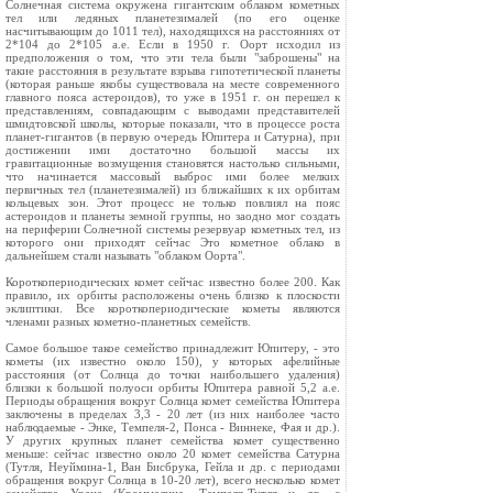
Солнечная система окружена гигантским облаком кометных
тел или ледяных планетезималей (по его оценке
насчитывающим до 1011 тел), находящихся на расстояниях от
2*104 до 2*105 а.е. Если в 1950 г. Оорт исходил из
предположения о том, что эти тела были "заброшены" на
такие расстояния в результате взрыва гипотетической планеты
(которая раньше якобы существовала на месте современного
главного пояса астероидов), то уже в 1951 г. он перешел к
представлениям, совпадающим с выводами представителей
шмидтовской школы, которые показали, что в процессе роста
планет-гигантов (в первую очередь Юпитера и Сатурна), при
достижении ими достаточно большой массы их
гравитационные возмущения становятся настолько сильными,
что начинается массовый выброс ими более мелких
первичных тел (планетезималей) из ближайших к их орбитам
кольцевых зон. Этот процесс не только повлиял на пояс
астероидов и планеты земной группы, но заодно мог создать
на периферии Солнечной системы резервуар кометных тел, из
которого они приходят сейчас Это кометное облако в
дальнейшем стали называть "облаком Оорта".
Короткопериодических комет сейчас известно более 200. Как
правило, их орбиты расположены очень близко к плоскости
эклиптики. Все короткопериодические кометы являются
членами разных кометно-планетных семейств.
Самое большое такое семейство принадлежит Юпитеру, - это
кометы (их известно около 150), у которых афелийные
расстояния (от Солнца до точки наибольшего удаления)
близки к большой полуоси орбиты Юпитера равной 5,2 а.е.
Периоды обращения вокруг Солнца комет семейства Юпитера
заключены в пределах 3,3 - 20 лет (из них наиболее часто
наблюдаемые - Энке, Темпеля-2, Понса - Виннеке, Фая и др.).
У других крупных планет семейства комет существенно
меньше: сейчас известно около 20 комет семейства Сатурна
(Тутля, Неуймина-1, Ван Бисбрука, Гейла и др. с периодами
обращения вокруг Солнца в 10-20 лет), всего несколько комет