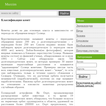
Murzim
поиск по сайту
Классификация комет
Меню
Энциклопедии
Кометы делят на два основных класса в зависимости от
Наука
периода их обращения вокруг Солнца.
Человек
Короткопериодическими называют кометы с периодами
Гороскопы
обращения менее 200 лет, а долгопериодическими - с
периодами более 200 лет. Совсем недавно можно было
Необъяснимое
наблюдать яркую долгопериодическую (с периодом около
4000 лет) комету Хейла-Боппа(на фотографии), которая
Народные средства
впервые появилась в ближних окрестностях Солнца. Название
кометы состоит из фамилий ученых, обнаруживших ее в июле
Авторизация
1995 г. Сейчас уже обнаружено около 700
долгопериодических комет, из которых примерно 30 имеют
Логин:
маленькие перигелийные расстояния и называются
"царапающими" Солнце кометами. Примерно шестая часть
Пароль:
всех известных долгопериодических комет - "новые", то есть
они наблюдались только в течение одного сближения с
Солнцем. Очевидно, что их расчетная орбита получается
незамкнутой (параболической), поэтому их еще называют
параболическими. Наклоны орбит долгопериодических комет
Регистрация на сайте!
по отношению к плоскости эклиптики распределены
Забыли пароль?
случайным образом.
Голландский астрофизик Ян Оорт, проанализировав
распределение орбит известных в то время 19
долгопериодических комет, обнаружил, что большие полуоси
их первичных орбит группируются к области, удаленной на
расстояния более 200000 а.е. Оорт предположил, что