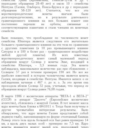
семейства Урана (Кроммелина, Темпеля-Тутля и др. с
периодами обращения 28-40 лет) и около 10 - семейства
Нептуна (Галлея, Ольберса, Понса-Брукса и др с периодами
обращения 58-120 лет). Считается, что все эти
короткопериодические кометы вначале были
долгопериодическими, но в результате длительного
гравитационного влияния на них больших планет они
постепенно перешли на орбиты, связанные с
соответствующими планетами и стали членами их кометных
семейств.
Было показано, что преобладание по численности комет
семейства Юпитера является следствием его значительно
большего гравитационного влияния на эти тела по сравнению
с другими планетами (в 10 раз превышающего влияние
Сатурна и в 100 и более раз - гравитационное воздействие
любой другой планеты). Из всех известных
короткопериодических комет самый маленький период
обращения вокруг Солнца у кометы Энке, входящей в
семейство Юпитера, - 3,3 земных года. Эта комета
наблюдалась максимальное количество раз при сближениях с
Солнцем: 57 раз в течение примерно 190 лет. Но все же
наиболее известной в истории человечества является комета
Галлея, входящая в семейство Нептуна. Имеются записи о ее
наблюдениях начиная с 467 г. до н. э. За это время она
проходила вблизи Солнца 32 раза, учитывая, что период ее
обращения вокруг Солнца равен 76,08 годам.
В марте 1986 г космические аппараты "ВЕГА-1 и ВЕГА-2"
(СССР) и аппарат "Джотто" (Европейское космическое
агентство), сблизились с кометой Галлея. В тот момент масса
ядра кометы была близка к 61011 т. Тогда были получены и
другие чрезвычайно интересные результаты. Было
обнаружено, что ядро кометы Галлея представляет собой
ледяную глыбу, напоминающую по форме стоптанный башмак
Размер этого тела вдоль большой оси был равен примерно 14
км, а вдоль двух малых осей - примерно по 7,5 км. Ядро
кометы вращается вокруг малой оси, проходящей через