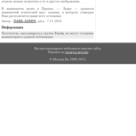
атласах можно встретить и то и другое изображение.
В знаменитом музее в Париже, — Лувре — хранится
знаменитый египетский круг зодиака, в котором созвездие
Рака располагается выше всех остальных.
Автор -
DARK-ADMIN
, дата - 7.11.2010
Информация
Посетители, находящиеся в группе
Гости
, не могут оставлять
комментарии к данной публикации.
Вы просматриваете мобильную версию сайта.
Перейти на
полную версию
© Murzim.Ru 2009-2015.