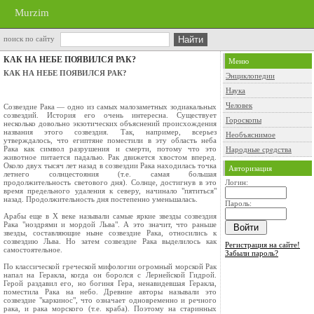
Murzim
поиск по сайту
КАК НА НЕБЕ ПОЯВИЛСЯ РАК?
Меню
КАК НА НЕБЕ ПОЯВИЛСЯ РАК?
Энциклопедии
Наука
Человек
Созвездие Рака — одно из самых малозаметных зодиакальных
созвездий. История его очень интересна. Существует
Гороскопы
несколько довольно экзотических объяснений происхождения
названия этого созвездия. Так, например, всерьез
Необъяснимое
утверждалось, что египтяне поместили в эту область неба
Рака как символ разрушения и смерти, потому что это
Народные средства
животное питается падалью. Рак движется хвостом вперед.
Около двух тысяч лет назад в созвездии Рака находилась точка
Авторизация
летнего солнцестояния (т.е. самая большая
продолжительность светового дня). Солнце, достигнув в это
Логин:
время предельного удаления к северу, начинало "пятиться"
назад. Продолжительность дня постепенно уменьшалась.
Пароль:
Арабы еще в X веке называли самые яркие звезды созвездия
Рака "ноздрями и мордой Льва". А это значит, что раньше
звезды, составляющие ныне созвездие Рака, относились к
созвездию Льва. Но затем созвездие Рака выделилось как
Регистрация на сайте!
самостоятельное.
Забыли пароль?
По классической греческой мифологии огромный морской Рак
напал на Геракла, когда он боролся с Лернейской Гидрой.
Герой раздавил его, но богиня Гера, ненавидевшая Геракла,
поместила Рака на небо. Древние авторы называли это
созвездие "каркинос", что означает одновременно и речного
рака, и рака морского (т.е. краба). Поэтому на старинных