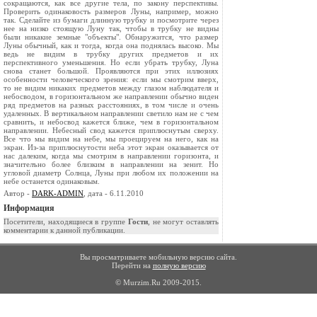
сокращаются, как все другие тела, по закону перспективы.
Проверить одинаковость размеров Луны, например, можно
так. Сделайте из бумаги длинную трубку и посмотрите через
нее на низко стоящую Луну так, чтобы в трубку не видны
были никакие земные "объекты". Обнаружится, что размер
Луны обычный, как и тогда, когда она поднялась высоко. Мы
ведь не видим в трубку других предметов и их
перспективного уменьшения. Но если убрать трубку, Луна
снова станет большой. Проявляются при этих иллюзиях
особенности человеческого зрения: если мы смотрим вверх,
то не видим никаких предметов между глазом наблюдателя и
небосводом, в горизонтальном же направлении обычно виден
ряд предметов на разных расстояниях, в том числе и очень
удаленных. В вертикальном направлении светило нам не с чем
сравнить, и небосвод кажется ближе, чем в горизонтальном
направлении. Небесный свод кажется приплюснутым сверху.
Все что мы видим на небе, мы проецируем на него, как на
экран. Из-за приплюснутости неба этот экран оказывается от
нас далеким, когда мы смотрим в направлении горизонта, и
значителъно более близким в направлении на зенит. Но
угловой диаметр Солнца, Луны при любом их положении на
небе останется одинаковым.
Автор -
DARK-ADMIN
, дата - 6.11.2010
Информация
Посетители, находящиеся в группе
Гости
, не могут оставлять
комментарии к данной публикации.
Вы просматриваете мобильную версию сайта.
Перейти на
полную версию
© Murzim.Ru 2009-2015.