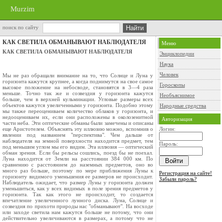
Murzim
поиск по сайту
КАК СВЕТИЛА ОБМАНЫВАЮТ НАБЛЮДАТЕЛЯ
Меню
КАК СВЕТИЛА ОБМАНЫВАЮТ НАБЛЮДАТЕЛЯ
Энциклопедии
Наука
Человек
Мы не раз обращали внимание на то, что Солнце и Луна у
горизонта кажутся крупнее, а когда поднимутся на свое самое
Гороскопы
высокое положение на небосводе, становятся в 3—4 раза
меньше. Точно так же и созвездия у горизонта кажутся
Необъяснимое
больше, чем в верхней кульминации. Угловые размеры всех
объектов кажутся увеличенными у горизонта. Подобно этому
Народные средства
мы также переоцениваем количество облаков у горизонта, и
недооцениваем их, если они расположены в околозенитной
Авторизация
части неба. Эти оптические обманы были замечены и описаны
еще Аристотелем. Объяснять эту иллюзию можно, вспомнив о
Логин:
явлении под названием "перспектива". Чем дальше от
наблюдателя на земной поверхности находится предмет, тем
Пароль:
под меньшим углом мы его видим. Эта иллюзия — оптический
обман зрения. Если бы рельсы сошлись, поезд бы не поехал.
Луна находится от Земли на расстоянии 384 000 км. По
сравнению с расстоянием до наземных предметов, оно во
много раз больше, поэтому по мере приближения Луны к
Регистрация на сайте!
горизонту видимого уменьшения ее размеров не происходит.
Забыли пароль?
Наблюдатель ожидает, что размер Луны у горизонта должен
уменьшиться, как у всех видимых в поле зрения предметов у
горизонта. Так как этого не происходит, то создается
впечатление увеличенного лунного диска. Луна, Солнце и
созвездия по прихоти природы нас "обманывают". На восходе
или заходе светила нам кажутся больше не потому, что они
действительно увеличиваются в размерах, а потому что не