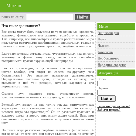
Murzim
поиск по сайту
Что такое дальтонизм?
Меню
Все цвета могут быть получены из трех основ­ных: красного,
Энциклопедии
зеленого, фиолетового или желто­го, голубого и красного.
Так, например, все мно­гообразие красок растительного мира
Наука
получается различными комбинациями специальных гранул с
Человек
пигментом всего трех цветов: красного, голубого и желтого.
Гороскопы
Благодаря клеткам сетчатки глаза, чувстви­тельных к красному,
зеленому и фиолетовому свету, наши глаза способны
Необъяснимое
воспринимать краски окружающей нас природы.
Народные средства
Что же происходит, когда человек или не вос­принимает
цветов вообще, или видит их совсем по-другому, чем
Авторизация
большинство? Это явление назы­вается дальтонизмом.
Определенные световые лу­чи, попадая на сетчатку, не
Логин:
вызывают в ней той реакции, которая характерна для
нормального глаза.
Пароль:
Скажем, луч красного света стимулирует клет­ки,
чувствительные не только к этому цвету, но и к зеленому.
Зеленый луч влияет на глаз точно так же, сти­мулируя как
Регистрация на сайте!
«красную», так и «зеленую» части сетчатки. Что же видит
Забыли пароль?
человек, когда это проис­ходит? Он не различает красного и
зеленого цве­та, а вместо них видит желто-серый. Ведь при
смешивании красного и зеленого получается именно такой
цвет.
Но такие люди различают голубой, желтый и фиолетовый. А
вот красный от зеленого они мо­гут отличить лишь по оттенку