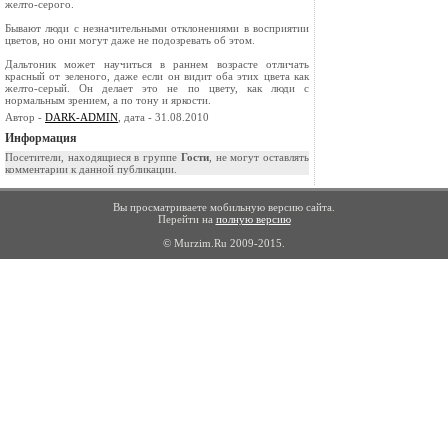
желто-серого.
Бывают люди с незначительными отклонениями в восприятии
цветов, но они могут даже не подозревать об этом.
Дальтоник может научиться в раннем возрасте отличать
красный от зеленого, даже если он ви­дит оба этих цвета как
желто-серый. Он делает это не по цвету, как люди с
нормальным зрени­ем, а по тону и яркости.
Автор -
DARK-ADMIN
, дата - 31.08.2010
Информация
Посетители, находящиеся в группе
Гости
, не могут оставлять
комментарии к данной публикации.
Вы просматриваете мобильную версию сайта.
Перейти на
полную версию
© Murzim.Ru 2009-2015.