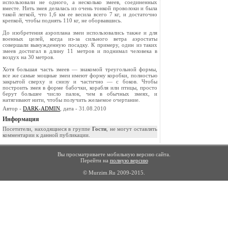
использовали не одного, а несколько змеев, сое­диненных
вместе. Нить змея делалась из очень тонкой проволоки и была
такой легкой, что 1,6 км ее весила всего 7 кг, и достаточно
крепкой, чтобы поднять 110 кг, не оборвавшись.
До изобретения аэроплана змеи использова­лись также и для
военных целей, когда из-за сильного ветра аэростаты
совершали вынужден­ную посадку. К примеру, один из таких
змеев до­стигал в длину 11 метров и поднимал человека в
воздух на 30 метров.
Хотя большая часть змеев — знакомой треу­гольной формы,
все же самые мощные змеи име­ют форму коробки, полностью
закрытой сверху и снизу и частично — с боков. Чтобы
построить змея в форме бабочки, корабля или птицы, просто
берут большее число палок, чем в обычных змеях, и
натягивают нити, чтобы получить желае­мое очертание.
Автор -
DARK-ADMIN
, дата - 31.08.2010
Информация
Посетители, находящиеся в группе
Гости
, не могут оставлять
комментарии к данной публикации.
Вы просматриваете мобильную версию сайта.
Перейти на
полную версию
© Murzim.Ru 2009-2015.