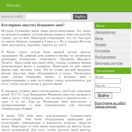
Murzim
поиск по сайту
Кто первым запустил бумажного змея?
Меню
История бумажных змеев такая продолжитель­ная, что никто
Энциклопедии
не возьмется назвать сегодня авто­ра первого змея или хотя бы
страну, где он жил. Некоторые утверждают, что это был грек
Наука
по име­ни Аркитас, живший в 4 веке н.э. Но в странах Востока
Человек
змеи запускались, вероятно, задолго до этого.
Гороскопы
В Китае «змеи» всегда были важной частью многих
праздников. На девятый день девятого ме­сяца по китайскому
Необъяснимое
календарю всенародно отме­чается «Праздник Высокого
Полета». Красочный вид имеет небо, сплошь усеянное змеями
Народные средства
всевоз­можных форм и размеров. Некоторые из них имеют
форму рыб, лягушек, птиц. Это не только детский праздник:
Авторизация
вполне взрослые люди объеди­няются в играх. Проводятся
даже «битвы бумаж­ных змеев», в которых змеи с
Логин:
прикрепленными к ним кусочками стекла используются для
того, чтобы срезать нитки у других змеев!
Пароль:
В западных странах змеи использовались для более серьезных
целей. В 1752 году Бенджамин Франклин запустил шелкового
змея в грозу, что­бы доказать, что молния и электричество —
одно и то же. Еще до Франклина змеи запускались с
Регистрация на сайте!
прикрепленными к ним термометрами для изуче­ния
Забыли пароль?
температуры облаков.
К концу XIX века змеи использовались боль­шинством
метеостанций. Они были оборудованы приборами для
регистрации температуры и влаж­ности воздуха, скорости
ветра. Некоторые из этих змеев запускались на высоту более
шести кило­метров! Для того, чтобы достичь такой высоты,