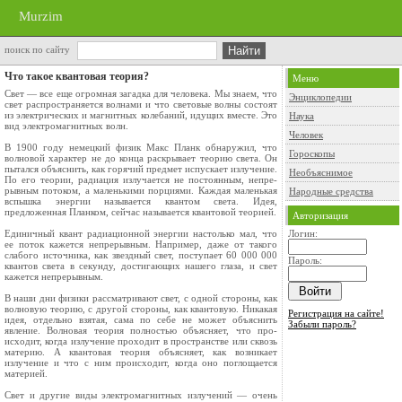
Murzim
поиск по сайту
Что такое квантовая теория?
Меню
Свет — все еще огромная загадка для челове­ка. Мы знаем, что
Энциклопедии
свет распространяется волнами и что световые волны состоят
из электрических и магнитных колебаний, идущих вместе. Это
Наука
вид электромагнитных волн.
Человек
В 1900 году немецкий физик Макс Планк об­наружил, что
Гороскопы
волновой характер не до конца рас­крывает теорию света. Он
пытался объяснить, как горячий предмет испускает излучение.
Необъяснимое
По его те­ории, радиация излучается не постоянным, непре­
рывным потоком, а маленькими порциями. Каж­дая маленькая
Народные средства
вспышка энергии называется квантом света. Идея,
предложенная Планком, сейчас называется квантовой теорией.
Авторизация
Единичный квант радиационной энергии на­столько мал, что
Логин:
ее поток кажется непрерывным. Например, даже от такого
слабого источника, как звездный свет, поступает 60 000 000
Пароль:
квантов све­та в секунду, достигающих нашего глаза, и свет
кажется непрерывным.
В наши дни физики рассматривают свет, с од­ной стороны, как
волновую теорию, с другой сто­роны, как квантовую. Никакая
Регистрация на сайте!
идея, отдельно взятая, сама по себе не может объяснить
Забыли пароль?
явление. Волновая теория полностью объясняет, что про­
исходит, когда излучение проходит в пространст­ве или сквозь
материю. А квантовая теория объ­ясняет, как возникает
излучение и что с ним про­исходит, когда оно поглощается
материей.
Свет и другие виды электромагнитных излуче­ний — очень