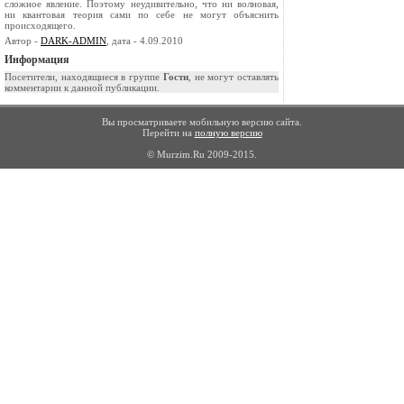
сложное явление. Поэтому неудиви­тельно, что ни волновая,
ни квантовая теория са­ми по себе не могут объяснить
происходящего.
Автор -
DARK-ADMIN
, дата - 4.09.2010
Информация
Посетители, находящиеся в группе
Гости
, не могут оставлять
комментарии к данной публикации.
Вы просматриваете мобильную версию сайта.
Перейти на
полную версию
© Murzim.Ru 2009-2015.