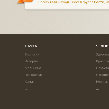
Посетители, находящиеся в группе
Гости
, 
НАУКА
ЧЕЛОВ
Биология
Здоров
История
Красота
Медицина
Обучен
Психология
Отноше
Химия
Религия
...
...