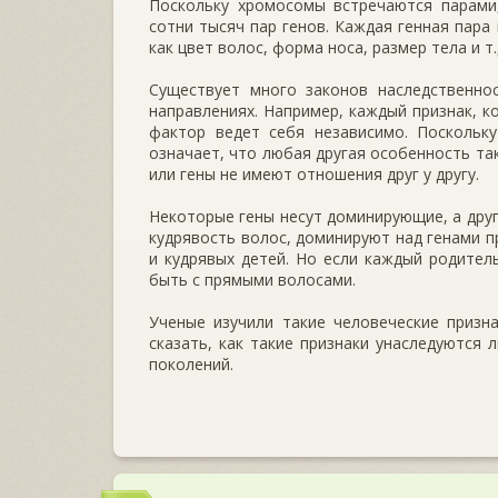
Поскольку хромосомы встречаются парами,
сотни тысяч пар генов. Каждая генная пара
как цвет волос, форма носа, размер тела и т.
Существует много законов наследственнос
направлениях. Например, каждый при­знак, 
фактор ведет себя независи­мо. Поскольк
означает, что любая другая особенность та
или гены не имеют отношения друг у другу.
Некоторые гены несут доминирующие, а дру­
кудрявость волос, доминируют над генами п
и кудрявых детей. Но ес­ли каждый родител
быть с прямыми волосами.
Ученые изучили такие человеческие призна
сказать, как такие признаки унаследуются 
поколений.