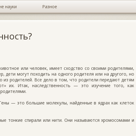
не науки
Разное
нность?
жи­вотное или человек, имеет сходство со своими ро­дителями,
ер, дети могут походить на одного родителя или на другого, но
 из родителей. Все дело в том, что родители передают детям
ют» их. Итак, наследственность — это изучение того, как
 родителями.
Ге­ны — это большие молекулы, найденные в ядрах как клеток
ные тонкие спирали или нити. Они называются хро­мосомами и