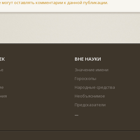
не могут оставлять комментарии к данной публикации.
ЕК
ВНЕ НАУКИ
ье
Значение имени
Гороскопы
ие
Народные средства
ния
Необъяснимое
Предсказатели
...