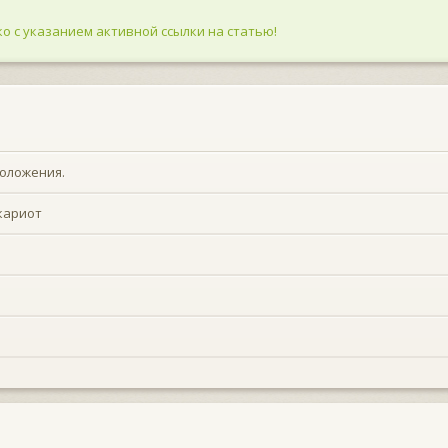
о с указанием активной ссылки на статью!
положения.
укариот