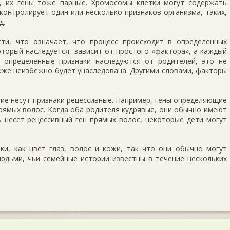
 их гены тоже парные. Хромосомы клетки могут со­держать
 контролирует один или несколько признаков организма, таких,
д.
ти, что означает, что процесс происходит в опреде­ленных
который наследуется, зависит от простого «фактора», а каждый
у определенные признаки наследуются от родителей, это не
кже неизбежно будет унас­ледована. Другими словами, факторы
гие несут признаки рецессивные. Например, гены определяющие
рямых волос. Когда оба родителя кудря­вые, они обычно имеют
ь несет рецессивный ген пря­мых волос, некоторые дети могут
ки, как цвет глаз, волос и кожи, так что они обычно могут
людьми, чьи семейные истории известны в тече­ние нескольких