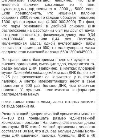
цитоплазме. Подсчитано, на­пример, что ДНК
кишечной палочки, состоящая из 4 млн.
нуклеотидных пар, включает от 3000 до 5000 генов.
Если предположить, что кишечная па­лочка
содержит 3000 генов, то каждый образует примерно
1300 нуклеотидных пар (4 000 000:3000). Тот факт,
что пары оснований в двойной спира­ли ДНК
расположены на расстоянии 0,34 нм друг от друга,
позволяет рас­считать физическую длину гена: 0,34
нм•1300=440 нм, или 0,44 мкм. Поскольку
молекулярная масса од­ной нуклеотидной пары
составляет примерно 650, то молекулярная мас­са
среднего гена кишечной палочки 650•1300=845000.
По сравнению с бактериями в клетках эукариот —
высших организ­мов, имеющих ядро, содержится го­
раздо больше ДНК. Например, в клет­ках плодовой
мушки
Drosophila melanogaster
масса ДНК более чем
в 25 раз превосходит её количество у кишечной
палочки. А клетки млекопитающих несут в себе
примерно в 600 раз больше ДНК, чем кишечная
палочка. У эукариот генетическая информация
распределена
между
несколькими хромосомами, число ко­торых зависит
от вида организма.
Размер каждой эукариотической хромосомы может в
4—100 раз превы­шать размер единственной
хромосомы прокариот. Например, физическая длина
молекулы ДНК самой мелкой хромосомы человека
составляет 30 мм, что в 20 раз больше длины моле­
кулы ДНК кишечной палочки. Молеку­лы ДНК в 46