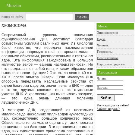
Murzim
поиск по сайту
ХРОМОСОМА
Меню
Энциклопедии
Современный уровень понимания
функционирования ДНК достигнут благодаря
Наука
совместным усилиям раз­личных наук. Из биологии
Человек
было из­вестно, что передача наследственной
информации напрямую связана с хро­мосомами —
Гороскопы
сложными объектами, расположенными в клеточном
Необъяснимое
ядре. Эта информация закодирована в большом
количестве
генов
— единиц наследственности. Но
Народные средства
что представля­ют собой гены, и каким образом они
Авторизация
выполняют свои функции? Это стало ясно в 40-х гг.
XX
в. после опытов Эйвери. Если молекула ДНК
Логин:
способна передавать наследуемые свойства от
одной бактерии к другой, значит, ге­ны и ДНК — одно
Пароль:
и то же, другими словами, гены это отдельные
участки ДНК. А хромосома, как выяснилось позднее,
— это одна очень длинная молекула
лвухцепочечной ДНК.
Регистрация на сайте!
Забыли пароль?
В молекуле ДНК, содержащей от нескольких
миллионов до нескольких миллиардов нуклеотидных
пар, сосре­доточено большое количество генов.
Общее число генов можно оценить у таких простых
организмов, как бакте­рии. Эти организмы не имеют
ядра, и
их единственная хромосома располо­жена в