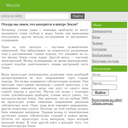
Murzim
поиск по сайту
Откуда мы знаем, что находится в центре Земли?
Меню
Поскольку ученые (даже с помощью прибо­ров) не могут
Энциклопедии
проникнуть очень глубоко в недра Земли, они вынуждены
использовать другие мето­ды исследования ее внутреннего
Наука
содержания.
Человек
Один из этих методов — изучение вулканиче­ских
Гороскопы
извержений. Они выбрасывают на поверх­ность раскаленные
газы и расплавленные горные породы, что указывает на то,
Необъяснимое
что внутри Земли очень жарко. Другой метод — изучение
землетря­сений. Волны, возникающие во время землетрясе­ний,
Народные средства
создают подобие рентгеновского снимка внутренней части
Земли.
Авторизация
Когда происходит землетрясение, различные типы колебаний
Логин:
распространяются во всех на­правлениях через горные
породы. Эти волны на­зываются сейсмическими волнами. Они
Пароль:
проходят через разные материалы с разной скоростью, а их
направление изменяется, когда они идут от одно­го вида
горной породы к другому. Изучая эти волны с помощью
очень чувствительных прибо­ров, ученые могут узнать, что
находится внутри Земли. Они заметили, что на глубине 2880
Регистрация на сайте!
км происходит резкое изменение направления движе­ния
Забыли пароль?
сейсмических волн. Одни типы волн изменя­ют направление,
другие полностью гасятся. По­этому на этой глубине должно
быть изменение материала. Ударные волны от землетрясения
до­стигают разных сейсмических станций в разное время.
Отчасти это происходит из-за материала, через который
проходят волны. В этом другой ключ к разгадке того, что
находится внутри Земли.