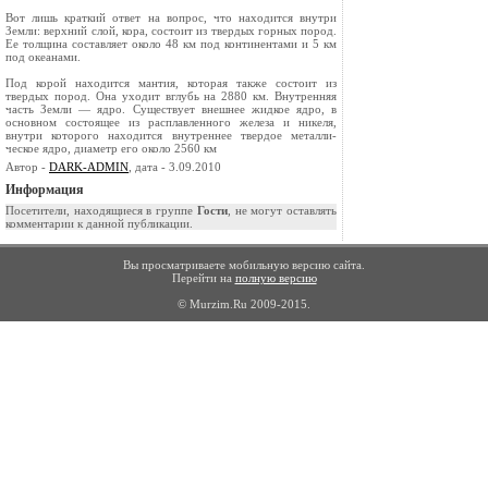
Вот лишь краткий ответ на вопрос, что нахо­дится внутри
Земли: верхний слой, кора, состоит из твердых горных пород.
Ее толщина составляет около 48 км под континентами и 5 км
под океа­нами.
Под корой находится мантия, которая также состоит из
твердых пород. Она уходит вглубь на 2880 км. Внутренняя
часть Земли — ядро. Суще­ствует внешнее жидкое ядро, в
основном состоя­щее из расплавленного железа и никеля,
внутри которого находится внутреннее твердое металли­
ческое ядро, диаметр его около 2560 км
Автор -
DARK-ADMIN
, дата - 3.09.2010
Информация
Посетители, находящиеся в группе
Гости
, не могут оставлять
комментарии к данной публикации.
Вы просматриваете мобильную версию сайта.
Перейти на
полную версию
© Murzim.Ru 2009-2015.