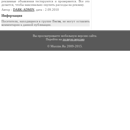
рекламные объявления те­стируются и проверяются. Все это
делается, что­бы максимально окупить расходы на рекламу.
Автор -
DARK-ADMIN
, дата - 2.09.2010
Информация
Посетители, находящиеся в группе
Гости
, не могут оставлять
комментарии к данной публикации.
Вы просматриваете мобильную версию сайта.
Перейти на
полную версию
© Murzim.Ru 2009-2015.