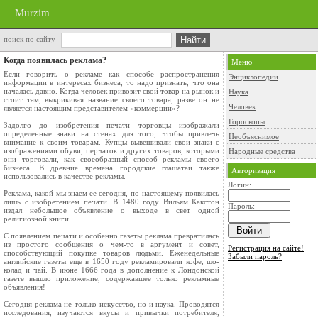
Murzim
поиск по сайту
Когда появилась реклама?
Меню
Если говорить о рекламе как способе распро­странения
Энциклопедии
информации в интересах бизнеса, то надо признать, что она
началась давно. Когда че­ловек привозит свой товар на рынок и
Наука
стоит там, выкрикивая название своего товара, разве он не
Человек
является настоящим представителем «коммерции»?
Гороскопы
Задолго до изобретения печати торговцы изо­бражали
определенные знаки на стенах для того, чтобы привлечь
Необъяснимое
внимание к своим товарам. Куп­цы вывешивали свои знаки с
изображениями обу­ви, перчаток и других товаров, которыми
Народные средства
они торговали, как своеобразный способ рекламы сво­его
бизнеса. В древние времена городские глаша­таи также
Авторизация
использовались в качестве рекламы.
Логин:
Реклама, какой мы знаем ее сегодня, по-на­стоящему появилась
лишь с изобретением печати. В 1480 году Вильям Какстон
Пароль:
издал небольшое объявление о выходе в свет одной
религиозной книги.
С появлением печати и особенно газеты ре­клама превратилась
из простого сообщения о чем-то в аргумент и совет,
Регистрация на сайте!
способствующий по­купке товаров людьми. Еженедельные
Забыли пароль?
английские газеты еще в 1650 году рекламировали кофе, шо­
колад и чай. В июне 1666 года в дополнение к Лондонской
газете вышло приложение, содержав­шее только рекламные
объявления!
Сегодня реклама не только искусство, но и на­ука. Проводятся
исследования, изучаются вкусы и привычки потребителя,