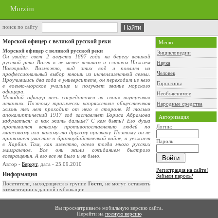
Murzim
поиск по сайту
Морской офицер с великой русской реки
Меню
Морской офицер с великой русской реки
Энциклопедии
Он увидел свет 2 августа 1897 года на берегу великой
русской реки Волги в не менее великом и славном Нижнем
Наука
Новгороде. Возможно, вид этих вод и повлиял на
Человек
профессиональный выбор юноши из интеллигентной семьи.
Проучившись два года в университете, он переходит из него
Гороскопы
в военно-морское училище и получает звание морского
офицера.
Необъяснимое
Молодой офицер весь сосредоточен на своих внутренних
исканиях. Поэтому трагически напряженная общественная
Народные средства
жизнь тех лет проходит от него в стороне. И только
апокалиптический 1917 год заставляет Бориса Абрамова
Авторизация
задуматься: а как жить дальше? С кем быть? Его душа
противится всякому противопоставлению людей по
Логин:
классовому или какому-то другому признаку. Поэтому он не
принимает участия в братоубийственной войне, а уезжает
Пароль:
в Харбин. Там, как известно, осело тогда много русских
эмигрантов. Все они жили ожиданием быстрого
возвращения. А его все не было и не было.
Автор -
Беркут
, дата - 25.09.2010
Регистрация на сайте!
Информация
Забыли пароль?
Посетители, находящиеся в группе
Гости
, не могут оставлять
комментарии к данной публикации.
Вы просматриваете мобильную версию сайта.
Перейти на
полную версию