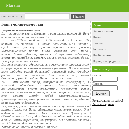
Murzim
поиск по сайту
Рецепт человеческого тела
Меню
Рецепт человеческого тела
Энциклопедии
Вы – не просто имя и фамилия с социальной историей. Вот
из чего вы состоите на самом деле.
Наука
Вы – это 70% чистой воды, 18% углерода, 4% азота, 2%
Человек
кальция, 2% фосфора, 1% калия, 0,5% серы, 0,5% натрия,
0,4% хлора. Да еще хорошая суповая ложка разных
Гороскопы
микроэлементов: магния, цинка, марганца, меди, йода,
никеля, брома, фтора, кремния. И щепотка кобальта,
Необъяснимое
алюминия, молибдена, ванадия, свинца, олова, титана, бора.
Вот рецепт вашей жизни.
Народные средства
Все эти вещества образовались в результате сгорания звезд
и существуют не только в вашем организме. Вода в вашем
Авторизация
теле подобна самой банальной океанской воде. Фосфор
роднит вас со спичками. Хлор такой же, каким
Логин:
дезинфицируют бассейны. Но вы – не только это.
Вы – химический собор, потрясающая конструкция, в
Пароль:
которой соблюдены дозировки, баланс, механизмы
взаимодействия почти немыслимой сложности. Ваши
молекулы состоят из атомов, частиц, кварков, пустот, все
это связано между собой электромагнитными,
гравитационными, электронными силами, тонкость работы
Регистрация на сайте!
которых вам не доступна.
Забыли пароль?
Все, что окружает вас во времени и пространстве, зачем то
нужно. Нужны вы. Ваша эфемерная жизнь имеет смысл. Она
ведет вас не в тупик. Имеет смысл все. Действуйте.
Сделайте что нибудь, сделайте какое нибудь небольшое дело
в вашей жизни перед тем, как умереть. Вы родились для чего
то. Поймите, для чего вы родились.
Какова ваша, пусть крошечная, миссия?