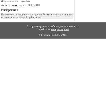
Вы родились не случайно.
Автор -
Беркут
, дата - 30.09.2010
Информация
Посетители, находящиеся в группе
Гости
, не могут оставлять
комментарии к данной публикации.
Вы просматриваете мобильную версию сайта.
Перейти на
полную версию
© Murzim.Ru 2009-2015.