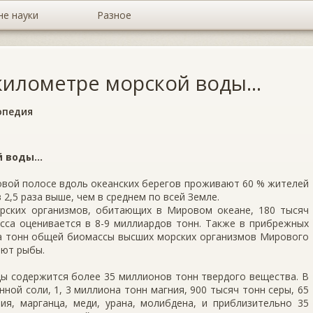
не науки
Разное
илометре морской воды...
опедия
 воды...
вой полосе вдоль океанских берегов проживают 60 % жителей
2,5 раза выше, чем в среднем по всей Земле.
рских организмов, обитающих в Мировом океане, 180 тысяч
сса оценивается в 8-9 миллиардов тонн. Также в прибрежных
да тонн общей биомассы высших морских организмов Мирового
яют рыбы.
ы содержится более 35 миллионов тонн твердого вещества. В
ной соли, 1, 3 миллиона тонн магния, 900 тысяч тонн серы, 65
я, марганца, меди, урана, молибдена, и приблизительно 35