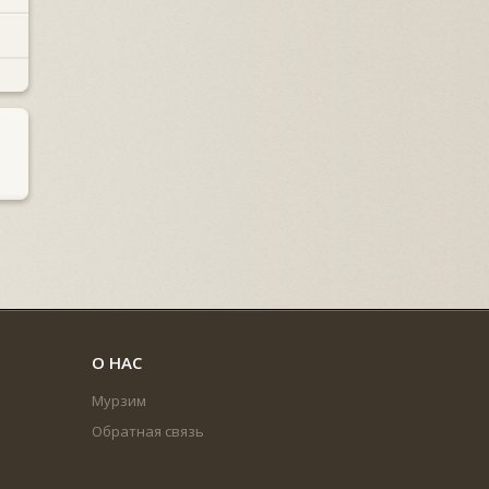
О НАС
Мурзим
Обратная связь