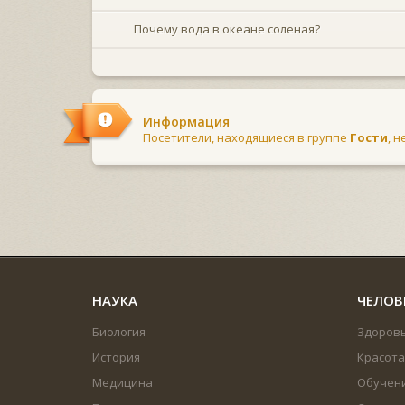
Почему вода в океане соленая?
Информация
Посетители, находящиеся в группе
Гости
, 
НАУКА
ЧЕЛОВ
Биология
Здоров
История
Красота
Медицина
Обучен