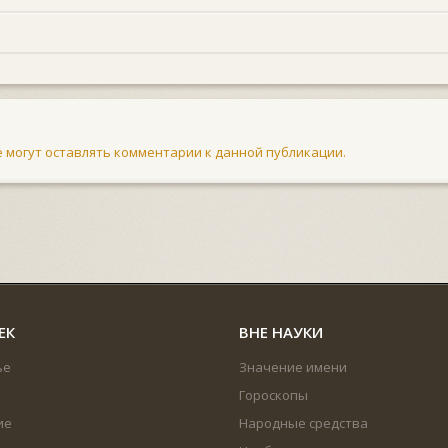
не могут оставлять комментарии к данной публикации.
ЕК
ВНЕ НАУКИ
ье
Значение имени
Гороскопы
ие
Народные средства