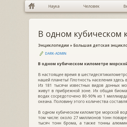
Наука
Человек
В
В одном кубическом к
Энциклопедии
»
Большая детская энцикл
DARK-ADMIN
В одном кубическом километре морской
В настоящее время в шестидесятикилометро
нашей планеты! Плотность населения здесь в 
Из 181 тысячи известных видов донных мо
живут в прибрежной зоне. Их общая биома
водах сосредоточено 80-90% из 1 миллиар
океана. Половину этого количества составл
В одном кубическом километре морской вод
том числе: около 27 миллионов тонн поварен
тысяч тонн брома, а также тонны алюмини