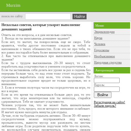
Murzim
поиск по сайту
Несколько советов, которые ускорят выполнение
Меню
домашних заданий
Энциклопедии
Ответь на эти вопросы, а я дам несколько советов.
Наука
1. Всегда ли ты записываешь домашнее задание?
Если нет, то значит, ты повзрослеешь еще не скоро. Тебе
Человек
нравится, чтобы другие постоянно следили за тобой и
напоминали о твоих обязанностях. Если это не про тебя, то
Гороскопы
все равно постарайся быть более внимательным и собранным.
2. Как часто ты отвлекаешься при выполнении домашнего
Необъяснимое
задания?
Народные средства
Если ты с трудом высиживаешь 20–30 минут, то стоит
поработать над усидчивостью и умением сосредоточиться.
Если ты заставляешь себя делать все уроки за раз и сидишь без
Авторизация
перерыва больше часа, то над этим тоже стоит подумать. Ты
Логин:
стремишься выработать силу воли, что очень хорошо. Но
продолжительное сидение вредит не только здоровью, но и
вниманию.
Пароль:
3. Если в течении полутора часов ты сосредоточен на игре, то
все в норме.
Если за это время ты отвлекаешься больше двух раз, то это
значит, что игра неинтересная или ты непоседа, старайся
сдерживаться. Тебе не хватает усидчивости.
Регистрация на сайте!
Человек устроен так, что не может быть внимательным
Забыли пароль?
постоянно. Есть предел, после которого внимание ослабевает.
И значит нужно находить минуты для отдыха.
Лучше, если ты будешь отдыхать активно. После 30–40 минут
сосредоточения можно поупражняться под музыку,
пропылесосить, вынести мусор или разложить по местам
любимые игры. Если родители поручили тебе что-то купить,
то воспользуйся случаем проветриться, подышать свежим