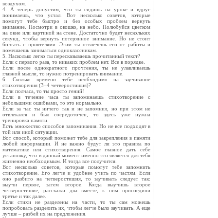
воздухом.
4. А теперь допустим, что ты сидишь на уроке и вдруг
понимаешь, что устал. Вот несколько советов, которые
помогут тебе быстро и без особых проблем вернуть
внимание. Посмотри в окошко, на небо. Полюбуйся цветком
на окне или картиной на стене. Достаточно будет нескольких
секунд, чтобы вернуть потерянное внимание. Но не стоит
болтать с приятелями. Этим ты отвлечешь его от работы и
помешаешь заниматься одноклассникам.
5. Насколько легко ты пересказываешь прочитанный текст?
Если с первого раза, то никаких проблем нет. Все в порядке.
Если после однократного прочтения, ты не улавливаешь
главной мысли, то нужно потренировать внимание.
6. Сколько времени тебе необходимо на заучивание
стихотворения (3–4 четверостишия)?
Если полчаса, то ты просто гений!
Если в течение часа ты запоминаешь стихотворение с
небольшими ошибками, то это нормально.
Если за час ты ничего так и не запомнил, но при этом не
отвлекался и был сосредоточен, то здесь уже нужна
тренировка памяти.
Есть множество способов запоминания. Но не все подходят в
той или иной ситуации.
Вот способ, который поможет тебе для закрепления в памяти
любой информации. И не важно будут ли это правила по
математике или стихотворения. Самое главное дать себе
установку, что в данный момент именно это является для тебя
жизненно необходимым. И тогда все получится.
Вот несколько советов, которые помогут тебе запомнить
стихотворение. Его легче и удобнее учить по частям. Если
оно разбито на четверостишия, то заучивать следует так:
выучи первое, затем второе. Когда выучишь второе
четверостишие, расскажи два вместе, к ним присоедини
третье и так далее.
Если стихи не разделены на части, то ты сам можешь
попробовать разделить их, чтобы легче было заучивать. А еще
лучше – разбей их на предложения.