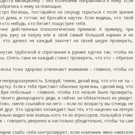
одится милиционер – без колебаний направляйся к нему. Если
 обратись к нему за помощью;
тро бегаешь, постарайся на секунду скрыться с поля зрения
гол дома, и тотчас же бросайся наутек. Если видишь, что твой
я кто-нибудь, кто бегает пошустрее тебя.
чно действенных психологических приемов. К примеру, при
унь руку за пазуху или в свой самый большой карман и не
, что далеко не каждый захочет на своей шкуре проверить,
нутая трубочкой и спрятанная в рукаве куртки так, чтобы ее
ь. Опять-таки не каждый станет проверять, что это – обрезок
сческа тоже здорово отвлекают внимание – главное, чтобы со
непредсказуемость. Блефуй, темни, делай вид, что это не ты –
шутку. Если к тебе пристают обычные хулиганы, сделай вид, что
 Ври побольше – главное, чтобы это нельзя было проверить.
 твоего двоюродного дяди, и сейчас он обязательно их увидит.
тов», смело ссылайся на него – если по возрасту вы отнюдь не
ий друг. Это здорово охлаждает пыл тех, кто нацелен на легкую
ельно видел или знаешь кого-то из агрессоров, пользуйся этим:
ное – говорить уверенно и настолько убедительно, чтобы ты сам
парни слабо себя контролируют, если компания явно навеселе