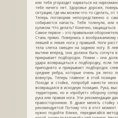
или тебя угораздит нарваться на наркоман
тебе ничего нет. Здоровье дороже, повер
ситуации, где мы можем что-то сделать, от т
Теперь поговорим непосредственно о сам
собираются напасть. Тебя толкнули, или 
кулаком. Что делать? Конечно, защищаться.
Самое первое – это правильная оборонитель
Стань прямо. Повернись к воображаемому 
левшей и левая нога у правшей. Ноги расс
тела слегка смещен на заднюю ногу. В лев
вытяни вперед, она должна быть согнута в 
прикрывает подбородок. Помни – она долж
удара возвращаться к подбородку, если те
приподнято и прикрывает подбородок слев
средние ребра, которые очень уж легко л
вовнутрь. Теперь главное: в этой позиции
Походи в стойке, попробуй нанести неск
возвращался в исходную позицию. Рука, выс
территорию, но и «пробует» оборону сопер
рука или правая нога. Эти рекомендации д
правостороннюю. В драке менять стойку 
рекомендуется! Потому что в этот момент 
нужно подойти ближе, передвигайся метод
ногой, затем подтягивай к ней заднюю. Несло