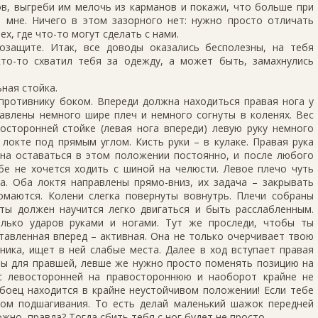
ов, выгреби им мелочь из карманов и покажи, что больше при
ь мне. Ничего в этом зазорного нет: нужно просто отличать
ех, где что-то могут сделать с нами.
озащите. Итак, все доводы оказались бесполезны, на тебя
кто-то схватил тебя за одежду, а может быть, замахнулись
ная стойка.
противнику боком. Впереди должна находиться правая нога у
тавлены немного шире плеч и немного согнуты в коленях. Вес
осторонней стойке (левая нога впереди) левую руку немного
локте под прямым углом. Кисть руки – в кулаке. Правая рука
на оставаться в этом положении постоянно, и после любого
бе не хочется ходить с шиной на челюсти. Левое плечо чуть
а. Оба локтя направлены прямо-вниз, их задача – закрывать
омаются. Колени слегка повернуты вовнутрь. Плечи собраны
 ты должен научится легко двигаться и быть расслабленным.
олько ударов руками и ногами. Тут же проследи, чтобы ты
тавленная вперед – активная. Она не только очерчивает твою
ника, ищет в ней слабые места. Далее в ход вступает правая
аны для правшей, левше же нужно просто поменять позицию на
с левосторонней на правостороннюю и наоборот крайне не
боец находится в крайне неустойчивом положении! Если тебе
ом подшагивания. То есть делай маленький шажок передней
жно, правда? Тогда сбить тебя с ног будет не просто.