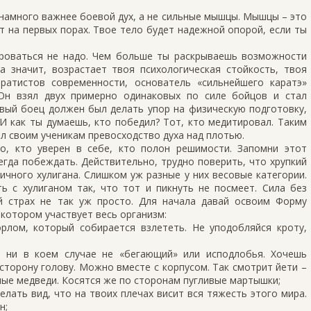
и намного важнее боевой дух, а не сильные мышцы. Мышцы – это
 на первых порах. Твое тело будет надежной опорой, если ты
ироваться не надо. Чем больше ты раскрываешь возможности
а значит, возрастает твоя психологическая стойкость, твоя
ратистов современности, основатель «сильнейшего каратэ»
 Он взял двух примерно одинаковых по силе бойцов и стал
вый боец должен был делать упор на физическую подготовку,
И как ты думаешь, кто победил? Тот, кто медитировал. Таким
 своим ученикам превосходство духа над плотью.
о, кто уверен в себе, кто полон решимости. Запомни этот
сегда побеждать. Действительно, трудно поверить, что хрупкий
чного хулигана. Слишком уж разные у них весовые категории.
ь с хулиганом так, что тот и пикнуть не посмеет. Сила без
й страх не так уж просто. Для начала давай освоим Форму
 котором участвует весь организм:
орлом, который собирается взлететь. Не уподобляйся кроту,
, ни в коем случае не «бегающий» или исподлобья. Хочешь
 сторону голову. Можно вместе с корпусом. Так смотрит йети –
ые медведи. Косятся же по сторонам пугливые мартышки;
делать вид, что на твоих плечах висит вся тяжесть этого мира.
н;