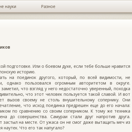
не науки
Разное
чиков
ой подготовке. Или о боевом духе, если тебе больше нравится
японскую историю.
ть на поединок другого, который, по всей видимости, не
и, однако пользовался огромным авторитетом в округе.
 заметил, что взгляд у него недостаточно уверенный, походка
дивительно, что этот человек пользуется такой славой. И вот
ает вызов своему не столь внушительному сопернику. Они
ечатление, что исход поединка предрешен еще до его начала:
ликом по сравнению со своим соперником. К тому же техника
на до совершенства. Самураи стали друг напротив друга.
нт застыл на месте. От ужаса он не смог даже вытащить меч из
 наутек. Что его так напугало?