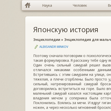
Наука
Человек
В
Японскую история
Энциклопедии
»
Энциклопедия для маль
ALEKSANDR MINKOV
Поэтому сначала поговорим о психологическ
такая формулировка. Я расскажу тебе одну 
Один очень сильный самурай решил вызва
отличался никакими особенными данным
Встретившись с этим самураем на улице, он
тяжелая, а плечи сгорблены. Было просто у
сильный, натренированный самурай брос
договорились встретиться на горе. Было вп
маленький самурай казался настоящим кар
владения мечом у соперника была отточе
Поклонились. Взялись за мечи. И вдруг гига
ножен, а через несколько мгновений бросился