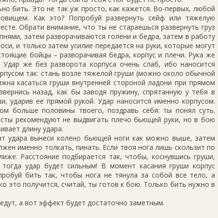
ьно бить. Это не так уж просто, как кажется. Во-первых, любой
ловищем. Как это? Попробуй развернуть сейф или тяжелую
месте. Обрати внимание, что ты не стараешься развернуть груз
упнями, затем разворачиваются голени и бедра, затем в работу
 оси, и только затем усилие передается на руки, которые могут
стоящие бойцы – разворачивая бедра, корпус и плечи. Рука же
. Удар же без разворота корпуса очень слаб, ибо наносится
рпусом так: стань возле тяжелой груши (можно около обычной
олжна касаться груши внутренней стороной ладони при прямом
азвернись назад, как бы заводя пружину, спрятанную у тебя в
ши, ударив ее прямой рукой. Удар наносится именно корпусом.
сом больше половины твоего, поздравь себя: ты понял суть.
тисты рекомендуют не выдвигать плечо бьющей руки, но в бою
ивает длину удара.
нт удара вынеси колено бьющей ноги как можно выше, затем
лжен именно толкать, пинать. Если твоя нога лишь скользит по
лиже. Расстояние подбирается так, чтобы, коснувшись груши,
 тогда удар будет сильным! В момент касания груши корпус
пробуй бить так, чтобы нога не тянула за собой все тело, а
о это получится, считай, ты готов к бою. Только бить нужно в
ведут, а вот эффект будет достаточно заметным.