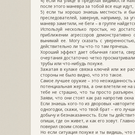
4) если на улице в пределах видимости нах
после этого маневра за тобой все еще идут,
5) если ты хорошо знаешь местность и быс
преследователей, завернув, например, за у
маневр заметили, не беги – в группе найдетс
Используй несколько простых, но достато
приближении агрессоров демонстративно с
вынимай ее. Могу сказать с уверенностью
действительно ли ты что-то там прячешь.
Хороший эффект дает обычная газета, свер
очертания достаточно четко просматривалис
трубы или что-нибудь похуже.
Зажатая в кулаке связка ключей или же ра
стороны не было видно, что это такое.
Самое лучшее оружие – это неожиданность и 
потенциальная жертва, а они влетели не на 
тебе не страшно, что ты просто разъярен.
Заяви, что они стоят как раз напротив окна
Если знаешь кого-то из дворовых «авторите
одногодки, скажи, что твой брат – его лучш
добычу и безнаказанность. Если ты действит
опиши, где он живет, и как его зовут. Глав
поверил своим словам.
Но если ситуация похуже и ты видишь, что 