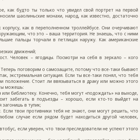
ое, как будто ты только что увидел свой портрет на первой
носили шаолиньские монахи, народ, как известно, достаточно
к корпусу, как в переполненном троллейбусе. Они очерчивают
ружающим, что это – ваша территория. Не знаешь, что с ними
льшие пальцы торчали в петлицах наружу. Как американские
резких движений;
ост. Человек – ягодицы. Посмотри на себя в зеркало – кого
 Теперь поговорим о самозащите, потому что все-таки бывают
Итак, экстремальная ситуация. Если ты все-таки понял, что тебя
ени положение. Стоит ли ввязываться в драку или можно этого
 ты можешь:
н или библиотеку. Конечно, тебя могут «подождать» на выходе,
оит забегать в подъезды – хорошо, если кто-то выйдет на
 загонишь в тупик;
 Если твои противники тебя не знают, они могут решить, что
любом случае если рядом будет находиться другой человек,
втобус, если уверен, что твои преследователи не успеют этого