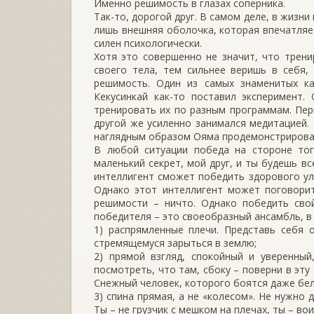
Именно решимость в глазах соперника.
Так-то, дорогой друг. В самом деле, в жизн
лишь внешняя оболочка, которая впечатляет
силен психологически.
Хотя это совершенно не значит, что трен
своего тела, тем сильнее веришь в себя, 
решимость. Один из самых знаменитых ка
Кекусинкай как-то поставил эксперимент.
тренировать их по разным программам. Пер
другой же усиленно занимался медитацией. 
наглядным образом Ояма продемонстрировал
В любой ситуации победа на стороне тог
маленький секрет, мой друг, и ты будешь в
интеллигент сможет победить здорового ули
Однако этот интеллигент может поговорит
решимости – ничто. Однако победить сво
победителя – это своеобразный ансамбль, в
1) распрямленные плечи. Представь себя 
стремящемуся зарыться в землю;
2) прямой взгляд, спокойный и уверенный
посмотреть, что там, сбоку – поверни в эту
Снежный человек, которого боятся даже бел
3) спина прямая, а не «колесом». Не нужно 
Ты – не грузчик с мешком на плечах, ты – вои