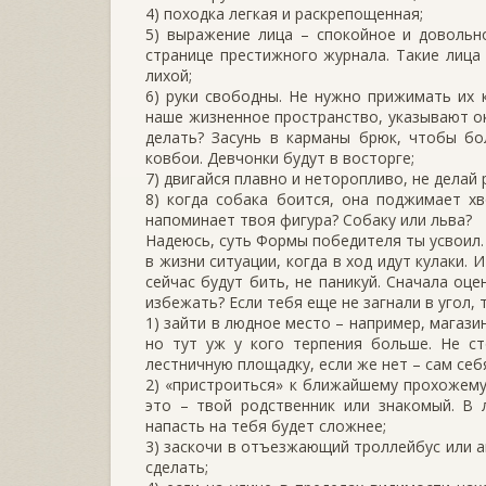
4) походка легкая и раскрепощенная;
5) выражение лица – спокойное и довольн
странице престижного журнала. Такие лица 
лихой;
6) руки свободны. Не нужно прижимать их 
наше жизненное пространство, указывают ок
делать? Засунь в карманы брюк, чтобы бо
ковбои. Девчонки будут в восторге;
7) двигайся плавно и неторопливо, не делай 
8) когда собака боится, она поджимает хв
напоминает твоя фигура? Собаку или льва?
Надеюсь, суть Формы победителя ты усвоил.
в жизни ситуации, когда в ход идут кулаки. 
сейчас будут бить, не паникуй. Сначала оц
избежать? Если тебя еще не загнали в угол,
1) зайти в людное место – например, магази
но тут уж у кого терпения больше. Не ст
лестничную площадку, если же нет – сам себя
2) «пристроиться» к ближайшему прохожему.
это – твой родственник или знакомый. В 
напасть на тебя будет сложнее;
3) заскочи в отъезжающий троллейбус или а
сделать;