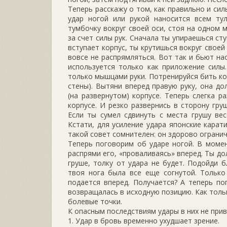
Теперь расскажу о том, как правильно и сил
удар ногой или рукой наносится всем ту
тумбочку вокруг своей оси, стоя на одном 
за счет силы рук. Сначала ты упираешься ст
вступает корпус, ты крутишься вокруг своей
вовсе не распрямляться. Вот так и бьют на
используется только как приложение силы
только мышцами руки. Потренируйся бить ко
стены). Вытяни вперед правую руку, она д
(на развернутом) корпусе. Теперь слегка р
корпусе. И резко развернись в сторону гру
Если ты сумел сдвинуть с места грушу ве
Кстати, для усиление удара японские кара
такой совет сомнителен: он здорово огранич
Теперь поговорим об ударе ногой. В моме
распрями его, «проваливаясь» вперед. Ты до
груше, толку от удара не будет. Подойди б
твоя нога была все еще согнутой. Только
подается вперед. Получается? А теперь по
возвращалась в исходную позицию. Как тольк
болевые точки.
К опасным последствиям удары в них не при
1. Удар в бровь временно ухудшает зрение.