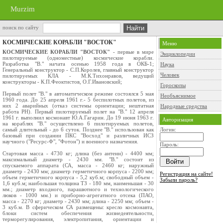
Murzim
поиск по сайту
КОСМИЧЕСКИЕ КОРАБЛИ "ВОСТОК"
Меню
КОСМИЧЕСКИЕ КОРАБЛИ "ВОСТОК"
- первые в мире
Энциклопедии
пилотируемые (одноместные) космические корабли.
Разработка "В." начата осенью 1958 года в ОКБ-1;
Наука
Генеральный конструктор - С.П.Королев, главный конструктор
Человек
пилотируемых КЛА - М.К.Тихонравов, ведущий
конструкторы - К.П.Феоктистов, О.Г.Ивановский;
Гороскопы
Первый полет "В." в автоматическом режиме состоялся 5 мая
Необъяснимое
1960 года. До 25 апреля 1961 г.- 5 беспилотных полетов, из
них 2 аварийных (отказ системы ориентации; нештатная
Народные средства
работа РН). Первый пилотируемый полет на "В." 12 апреля
1961 г. выполнил космонавт Ю.А.Гагарин. До 19 июня 1963 г.
Авторизация
на кораблях "В." осуществлено 6 пилотируемых полетов,
самый длительный - до 6 суток. Позднее "В." использован как
Логин:
базовый при создании ПКС "Восход" и различных ИСЗ
научного ("Ресурс-Ф", "Фотон") и военного назначения.
Пароль:
Стартовая масса - 4730 кг; длина (без антенн) - 4400 мм;
максимальный диаметр - 2430 мм. "В." состоит из
спускаемого аппарата (СА, масса - 2460 кг; наружный
диаметр - 2430 мм; диаметр герметичного корпуса - 2200 мм;
Регистрация на сайте!
объем герметичного корпуса - 5,2 куб.м; свободный объем -
Забыли пароль?
1,6 куб.м; наибольшая толщина ТЗ - 180 мм, наименьшая - 30
мм.; диаметр входного, парашютного и технологического
люков - 1000 мм.) и приборно-агрегатного отсека (ПАО,
масса - 2270 кг; диаметр - 2430 мм; длина - 2250 мм; объем -
3 куб.м. В сферическом СА размещены: кресло космонавта,
блоки систем обеспечения жизнедеятельности,
терморегулирования, электропитания, ориентации и