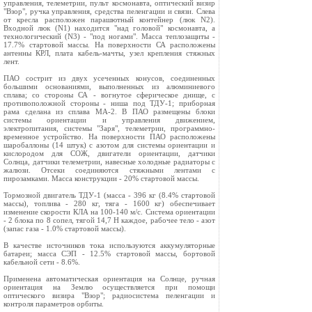
управления, телеметрии, пульт космонавта, оптический визир
"Взор", ручка управления, средства пеленгации и связи. Слева
от кресла расположен парашютный контейнер (люк N2).
Входной люк (N1) находится "над головой" космонавта, а
технологический (N3) - "под ногами". Масса теплозащиты -
17.7% стартовой массы. На поверхности СА расположены
антенны КРЛ, плата кабель-мачты, узел крепления стяжных
лент.
ПАО сострит из двух усеченных конусов, соединенных
большими основаниями, выполненных из алюминиевого
сплава; со стороны СА - вогнутое сферическое днище, с
противоположной стороны - ниша под ТДУ-1; приборная
рама сделана из сплава МА-2. В ПАО размещены блоки
системы ориентации и управления движением,
электропитания, системы "Заря", телеметрии, программно-
временное устройство. На поверхности ПАО расположены
шаробаллоны (14 штук) с азотом для системы ориентации и
кислородом для СОЖ, двигатели ориентации, датчики
Солнца, датчики телеметрии, навесные холодные радиаторы с
жалюзи. Отсеки соединяются стяжными лентами с
пирозамками. Масса конструкции - 20% стартовой массы.
Тормозной двигатель ТДУ-1 (масса - 396 кг (8.4% стартовой
массы), топлива - 280 кг, тяга - 1600 кг) обеспечивает
изменение скорости КЛА на 100-140 м/с. Система ориентации
- 2 блока по 8 сопел, тягой 14,7 Н каждое, рабочее тело - азот
(запас газа - 1.0% стартовой массы).
В качестве источников тока используются аккумуляторные
батареи; масса СЭП - 12.5% стартовой массы, бортовой
кабельной сети - 8.6%.
Применена автоматическая ориентация на Солнце, ручная
ориентация на Землю осуществляется при помощи
оптического визира "Взор"; радиосистема пеленгации и
контроля параметров орбиты.