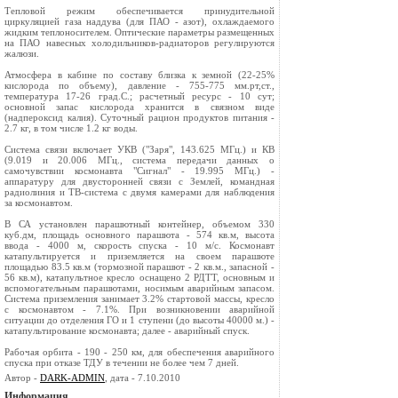
Тепловой режим обеспечивается принудительной
циркуляцией газа наддува (для ПАО - азот), охлаждаемого
жидким теплоносителем. Оптические параметры размещенных
на ПАО навесных холодильников-радиаторов регулируются
жалюзи.
Атмосфера в кабине по составу близка к земной (22-25%
кислорода по объему), давление - 755-775 мм.рт,ст.,
температура 17-26 град.С.; расчетный ресурс - 10 сут;
основной запас кислорода хранится в связном виде
(надпероксид калия). Суточный рацион продуктов питания -
2.7 кг, в том числе 1.2 кг воды.
Система связи включает УКВ ("Заря", 143.625 МГц.) и КВ
(9.019 и 20.006 МГц., система передачи данных о
самочувствии космонавта "Сигнал" - 19.995 МГц.) -
аппаратуру для двусторонней связи с Землей, командная
радиолиния и ТВ-система с двумя камерами для наблюдения
за космонавтом.
В СА установлен парашютный контейнер, объемом 330
куб.дм, площадь основного парашюта - 574 кв.м, высота
ввода - 4000 м, скорость спуска - 10 м/с. Космонавт
катапультируется и приземляется на своем парашюте
площадью 83.5 кв.м (тормозной парашют - 2 кв.м., запасной -
56 кв.м), катапультное кресло оснащено 2 РДТТ, основным и
вспомогательным парашютами, носимым аварийным запасом.
Система приземления занимает 3.2% стартовой массы, кресло
с космонавтом - 7.1%. При возникновении аварийной
ситуации до отделения ГО и 1 ступени (до высоты 40000 м.) -
катапультирование космонавта; далее - аварийный спуск.
Рабочая орбита - 190 - 250 км, для обеспечения аварийного
спуска при отказе ТДУ в течении не более чем 7 дней.
Автор -
DARK-ADMIN
, дата - 7.10.2010
Информация