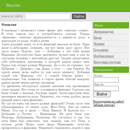
Murzim
поиск по сайту
Фамилия
Меню
В переводе с латинского слово «фами- лия» означает «семья».
Энциклопедии
В этом смысле оно и употреблялось сначала. Теперь
«фамилия» означает принадлежность к какому-то роду и
Наука
переходит от роди- телей к детям.
Человек
Таких родовых имен, то есть фамилий, вначале не было. Люди
жили в небольших селениях, где все знали друг друга. Вот
Гороскопы
здесь живет Чурило, там — Добрыня, а это изба вдовы
Марьицы. Достаточно было запомнить личное имя, и уже не
Необъяснимое
спутаешь человека с кем-нибудь другим. Трудно представить
себе небольшую деревушку, в которой рядом живут пять
Народные средства
Чурил или четыре разные Марьицы. Да и это не страшно: тот
Добрыня — Дюкович, сын Дюка, а этот — сын Гюряты. На
Авторизация
худой конец легко найти ту или иную примету: Добрыня
худой или Марьица, что у старой березы живет, —
Логин:
подберезная. Так появился в старое время обычай каждому
давать кроме имени кличку, прозвище.
Пароль:
Со временем обходиться одними именами или прозвищами
стало трудно. Вот тогда-то и появились фамилии. Сначала они
были только у знатных, богатых людей. Затем перестали быть
признаком знатности рода. Оказалось, что очень удобно, когда
каждый имеет свою фамилию.
Регистрация на сайте!
Но где же взять так много разных фамилий? Очень часто они
Забыли пароль?
образовывались от имени отца. Жил Петр, был он сыном
Ивана. Его так и звали — Петр Иванов. И братьев его —
Добрыню и Путяту — Ивановыми. Их дети были уже
Петровы, Добрынины, Путятины. Но случалось и так, что
отец Иван был известнее, чем, скажем, сын его Петр, и
потому детей Петра тоже звали Ивановыми: отчество
превратилось в фамилию. Фамилией становилось порой и имя