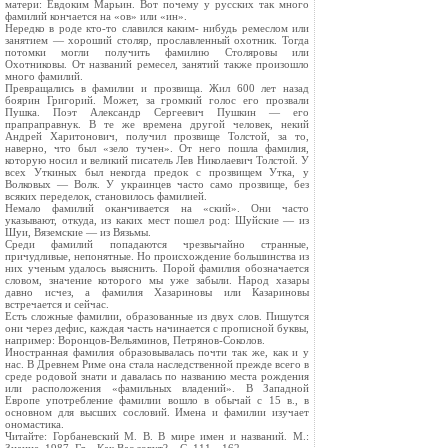
матери: Евдоким Марьин. Вот почему у русских так много
фамилий кончается на «ов» или «ин».
Нередко в роде кто-то славился каким- нибудь ремеслом или
занятием — хороший столяр, прославленный охотник. Тогда
потомки могли получить фамилию Столяровы или
Охотниковы. От названий ремесел, занятий также произошло
много фамилий.
Превращались в фамилии и прозвища. Жил 600 лет назад
боярин Григорий. Может, за громкий голос его прозвали
Пушка. Поэт Александр Сергеевич Пушкин — его
прапраправнук. В те же времена другой человек, некий
Андрей Харитонович, получил прозвище Толстой, за то,
наверно, что был «зело тучен». От него пошла фамилия,
которую носил и великий писатель Лев Николаевич Толстой. У
всех Уткиных был некогда предок с прозвищем Утка, у
Волковых — Волк. У украинцев часто само прозвище, без
всяких переделок, становилось фамилией.
Немало фамилий оканчивается на «ский». Они часто
указывают, откуда, из каких мест пошел род: Шуйские — из
Шуи, Вяземские — из Вязьмы.
Среди фамилий попадаются чрезвычайно странные,
причудливые, непонятные. Но происхождение большинства из
них ученым удалось выяснить. Порой фамилия обозначается
словом, значение которого мы уже забыли. Народ хазары
давно исчез, а фамилия Хазариновы или Казариновы
встречается и сейчас.
Есть сложные фамилии, образованные из двух слов. Пишутся
они через дефис, каждая часть начинается с прописной буквы,
например: Воронцов-Вельяминов, Петрянов-Соколов.
Иностранная фамилия образовывалась почти так же, как и у
нас. В Древнем Риме она стала наследственной прежде всего в
среде родовой знати и давалась по названию места рождения
или расположения «фамильных владений». В Западной
Европе употребление фамилии вошло в обычай с 15 в., в
основном для высших сословий. Имена и фамилии изучает
ономастика.
Читайте: Горбаневский М. В. В мире имен и названий. М.: