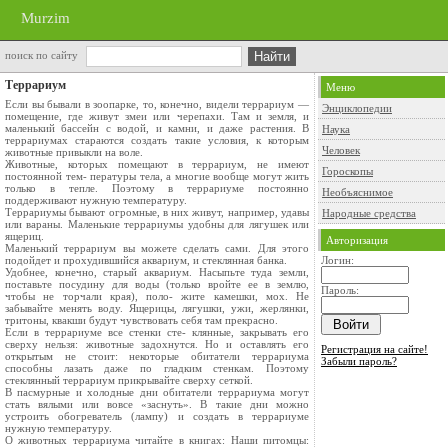
Murzim
поиск по сайту
Террариум
Меню
Если вы бывали в зоопарке, то, конечно, видели террариум —
Энциклопедии
помещение, где живут змеи или черепахи. Там и земля, и
маленький бассейн с водой, и камни, и даже растения. В
Наука
террариумах стараются создать такие условия, к которым
Человек
животные привыкли на воле.
Животные, которых помещают в террариум, не имеют
Гороскопы
постоянной тем- пературы тела, а многие вообще могут жить
только в тепле. Поэтому в террариуме постоянно
Необъяснимое
поддерживают нужную температуру.
Террариумы бывают огромные, в них живут, например, удавы
Народные средства
или вараны. Маленькие террариумы удобны для лягушек или
ящериц.
Авторизация
Маленький террариум вы можете сделать сами. Для этого
подойдет и прохудившийся аквариум, и стеклянная банка.
Логин:
Удобнее, конечно, старый аквариум. Насыпьте туда земли,
поставьте посудину для воды (только вройте ее в землю,
Пароль:
чтобы не торчали края), поло- жите камешки, мох. Не
забывайте менять воду. Ящерицы, лягушки, ужи, жерлянки,
тритоны, квакши будут чувствовать себя там прекрасно.
Если в террариуме все стенки сте- клянные, закрывать его
сверху нельзя: животные задохнутся. Но и оставлять его
Регистрация на сайте!
открытым не стоит: некоторые обитатели террариума
Забыли пароль?
способны лазать даже по гладким стенкам. Поэтому
стеклянный террариум прикрывайте сверху сеткой.
В пасмурные и холодные дни обитатели террариума могут
стать вялыми или вовсе «заснуть». В такие дни можно
устроить обогреватель (лампу) и создать в террариуме
нужную температуру.
О животных террариума читайте в книгах: Наши питомцы: