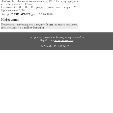
Альбом. М.: Лесная промышленность, 1987. Гл. «Террариум и
его обитатели». С. 47—53.
Сосновский И. П. О редких животных мира. М.:
Просвещение, 1987.
Автор -
DARK-ADMIN
, дата - 26.10.2010
Информация
Посетители, находящиеся в группе
Гости
, не могут оставлять
комментарии к данной публикации.
Вы просматриваете мобильную версию сайта.
Перейти на
полную версию
© Murzim.Ru 2009-2015.