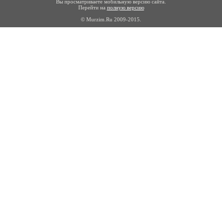
Вы просматриваете мобильную версию сайта.
Перейти на
полную версию
© Murzim.Ru 2009-2015.