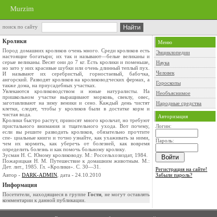
Murzim
поиск по сайту
Кролики
Меню
Пород домашних кроликов очень много. Среди кроликов есть
Энциклопедии
настоящие богатыри; их так и называют—белые великаны и
серые великаны. Весят они до 7 кг. Есть кролики и поменьше,
Наука
но зато у них красивые шубки или очень длинный теплый пух.
Человек
И называют их серебристый, горностаевый, бабочка,
ангорский. Разводят кроликов на кролиководческих фермах, а
Гороскопы
также дома, на приусадебных участках.
Увлекаются кролиководством и юные натуралисты. На
Необъяснимое
пришкольном участке выращивают морковь, свеклу, овес,
заготавливают на зиму веники и сено. Каждый день чистят
Народные средства
клетки, следят, чтобы у кроликов были в достатке корм и
чистая вода.
Авторизация
Кролики быстро растут, приносят много крольчат, но требуют
пристального внимания и тщательного ухода. Вот почему,
Логин:
если вы решите разводить кроликов, обязательно прочтите
спе- циальные книги и точно узнайте, как ухаживать за ними,
Пароль:
чем их кормить, как уберечь от болезней, как вовремя
определить болезнь и как помочь больному кролику.
Зусман Н. С. Юному кролиководу. М.: Россельхозиздат, 1984.
Пожарицкая Н. М. Путешествие к домашним животным. М.:
Дет. лит., 1985. Гл. «Кролики». С. 30—31.
Регистрация на сайте!
Автор -
DARK-ADMIN
, дата - 24.10.2010
Забыли пароль?
Информация
Посетители, находящиеся в группе
Гости
, не могут оставлять
комментарии к данной публикации.