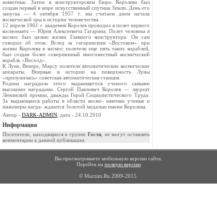
животные. Затем в конструкторском бюро Королева был
создан первый в мире искусственный спутник Земли. День его
запуска — 4 октября 1957 г. мы считаем днем начала
космической эры в истории человечества.
12 апреля 1961 г. академик Королев проводил в полет первого
космонавта — Юрия Алексеевича Гагарина. Полет человека в
космос был целью жизни Главного конструктора. Он сам
говорил об этом. Вслед за гагаринским «Востоком» при
жизни Королева в космос полетели еще пять таких кораблей,
был создан более совершенный многоместный космический
корабль «Восход».
К Луне, Венере, Марсу полетели автоматические космические
аппараты. Впервые в истории на поверхность Луны
«прилунилась» советская автоматическая станция.
Родина наградила этого выдающегося ученого самыми
высокими наградами. Сергей Павлович Королев — лауреат
Ленинской премии, дважды Герой Социалистического Труда.
За выдающиеся работы в области космо- навтики ученые и
инженеры награ- ждаются Золотой медалью имени Королева.
Автор -
DARK-ADMIN
, дата - 24.10.2010
Информация
Посетители, находящиеся в группе
Гости
, не могут оставлять
комментарии к данной публикации.
Вы просматриваете мобильную версию сайта.
Перейти на
полную версию
© Murzim.Ru 2009-2015.