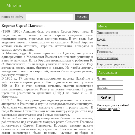
Murzim
поиск по сайту
Королев Сергей Павлович
Меню
(1906—1966) Авиация была страстью Сергея Коро- лева. В
Энциклопедии
годы первых пятилеток наша страна создавала свою
промышленность, укрепляла военную мощь. В эти годы был
Наука
выдвинут лозунг: «Комсомол — на самолет». Юный Королев
Человек
мечтал стать летчиком, строить летательные аппараты и
самому летать на них.
Гороскопы
В Москве, куда Королев приехал из Одессы, он учился
одновременно в Московском Высшем техническом училище и
Необъяснимое
в школе летчиков. Когда Королев познакомился с работами К.
Э. Циолковского, он навсегда увлекся полетами в космос. Ему
Народные средства
хотелось летать выше, быстрее и дальше. Но чтобы достичь
невиданных высот и скоростей, нужно было создать ракеты,
Авторизация
ракетную технику.
В 1933 г., 17 августа, в подмосковном поселке Нахабино в
Логин:
небо взлетела первая ракета. Она поднялась на высоту всего
400 м. Но с этих метров начались тысячи километров
Пароль:
межпланетных перелетов. Ракету запустили участники Группы
изучения реактивного движения (ГИРД) во главе с С. П.
Королевым.
С 1933 г. Королев руководил отделом ракетных летательных
аппаратов в Реактивном научно-исследовательском институте.
Регистрация на сайте!
Он создал управляемую крылатую ракету и ракетопланер. В
Забыли пароль?
годы Великой Отечественной войны конструктор работал над
ракетными двигателями для боевых самолетов.
После войны он стал руководителем большого коллектива,
работавшего над созданием мощных ракет. С именем Главного
конструктора Сергея Павловича Королева связано начало
освоения космического пространства. Сначала на высоты в
сотни километров были подняты научные приборы и