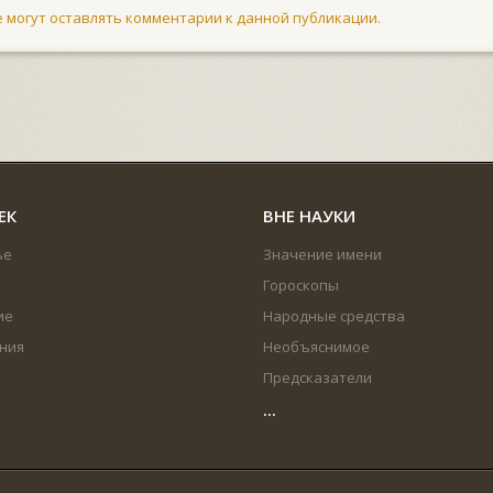
не могут оставлять комментарии к данной публикации.
ЕК
ВНЕ НАУКИ
ье
Значение имени
Гороскопы
ие
Народные средства
ния
Необъяснимое
Предсказатели
...