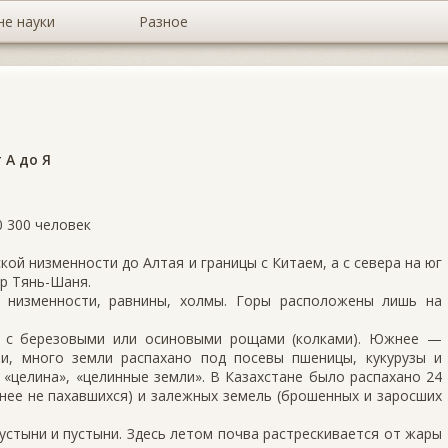
не науки
Разное
 А до Я
0 300 человек
кой низменности до Алтая и границы с Китаем, а с севера на юг
ор Тянь-Шаня.
 низменности, равнины, холмы. Горы расположены лишь на
ь с березовыми или осиновыми рощами (колками). Южнее —
епи, много земли распахано под посевы пшеницы, кукурузы и
 «целина», «целинные земли». В Казахстане было распахано 24
ранее не пахавшихся) и залежных земель (брошенных и заросших
стыни и пустыни. Здесь летом почва растрескивается от жары