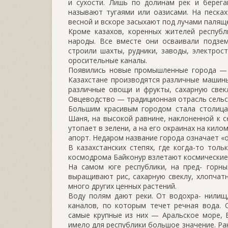
и сухости. Лишь по долинам рек и берега
называют тугаями или оазисами. На песка
весной и вскоре засыхают под лучами палящ
Кроме казахов, коренных жителей республи
народы. Все вместе они осваивали подзем
строили шахты, рудники, заводы, электрос
оросительные каналы.
Появились новые промышленные города — Б
Казахстане производятся различные машины 
различные овощи и фрукты, сахарную свек
Овцеводство — традиционная отрасль сельск
Большим красивым городом стала столица 
Шаня, на высокой равнине, наклоненной к с
утопает в зелени, а на его окраинах на кил
апорт. Недаром название города означает «о
В казахстанских степях, где когда-то тол
космодрома Байконур взлетают космические
На самом юге республики, на пред- горн
выращивают рис, сахарную свеклу, хлопчатн
много других ценных растений.
Воду полям дают реки. От водохра- нилищ,
каналов, по которым течет речная вода. 
самые крупные из них — Аральское море, 
имело для республики большое значение. Ра