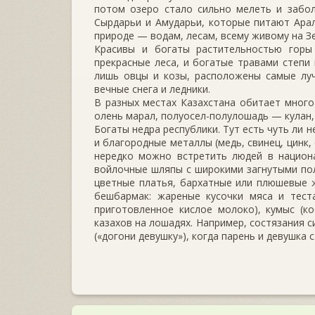
потом озеро стало сильно мелеть и забол
Сырдарьи и Амударьи, которые питают Арал
природе — водам, лесам, всему живому на З
Красивы и богаты растительностью горы 
прекрасные леса, и богатые травами степи 
лишь овцы и козы, расположены самые лу
вечные снега и ледники.
В разных местах Казахстана обитает много 
олень марал, полуосел-полулошадь — кулан, 
Богаты недра республики. Тут есть чуть ли 
и благородные металлы (медь, свинец, цинк, 
нередко можно встретить людей в национа
войлочные шляпы с широкими загнутыми пол
цветные платья, бархатные или плюшевые 
бешбармак: жареные кусочки мяса и тес
приготовленное кислое молоко), кумыс (к
казахов на лошадях. Например, состязания с
(«догони девушку»), когда парень и девушка 