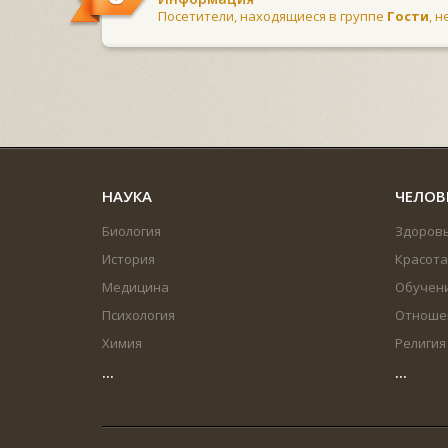
Посетители, находящиеся в группе
Гости
, 
НАУКА
ЧЕЛОВ
Биология
Здоров
История
Красота
Медицина
Обучен
Психология
Отноше
Химия
Религия
...
...