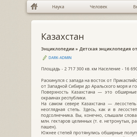
Наука
Человек
В
Казахстан
Энциклопедии
»
Детская энциклопедия от
DARK-ADMIN
Площадь - 2 717 300 кв. км Население - 16 69
Раскинулся с запада на восток от Прикаспийс
от Западной Сибири до Аральского моря и г
Поверхность Казахстана — это обширные
окраинах республики.
На самом севере Казахстана — лесостеп
неоглядная степь. Здесь, как и в лесост
подсолнечника. Вы, конечно, слышали слова
млн. гектаров целинных (т. е. нетронутых, 
пашен).
Южнее степей протянулись обширные полупу