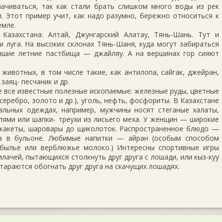
ачиваться, так как стали брать слишком много воды из рек
. Этот пример учит, как надо разумно, бережно относиться к
емле.
Казахстана: Алтай, Джунгарский Алатау, Тянь-Шань. Тут и
и луга. На высоких склонах Тянь-Шаня, куда могут забираться
чшие летние пастбища — джайляу. А на вершинах гор сияют
животных, в том числе такие, как антилопа, сайгак, джейран,
заяц- песчаник и др.
не все известные полезные ископаемые: железные руды, цветные
серебро, золото и др.), уголь, нефть, фосфориты. В Казахстане
льных одеждах, например, мужчины носят стеганые халаты,
ями или шапки- треухи из лисьего меха. У женщин — широкие
жакеты, шаровары до щиколоток. Распространенное блюдо —
та в бульоне. Любимые напитки — айран (особым способом
обылье или верблюжье молоко.) Интересны спортивные игры
илачей, пытающихся столкнуть друг друга с лошади, или кыз-куу
стараются обогнать друг друга на скачущих лошадях.