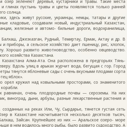
м озер зеленеют деревья, кустарники и травы. Такие места
х и глинах пустынь травы и цветы появляются только ранней
его солнца.
ки, здесь живут русские, украинцы, немцы, татары и другие
ные кладовые, создавали новый, индустриальный Казахстан,
танции, железные и автомо- бильные дороги, водохранилища,
алхаш, Джезказган, Рудный, Темиртау, Ермак, Актау и др. В
и приборы, а сельское хозяйство дает пшеницу, рис, хлопок,
лу. Хорошо развито животноводство, особенно овцеводство.
ого хозяйства Казахстана.
Казахстана Алма-Ата. Она расположена в предгорьях Тянь-
еверу. Вдоль улиц в арыках журчит вода, бегущая с гор. Город
ометры тянутся яблоневые сады с очень вкусными плодами сорта
тец яблок».
ько орел кружил над ковыльными просторами, со знаменитого
 корабли.
ых равнинах, очень плодородные почвы — сероземы. На них
ик, виноград, дыни, арбузы, разные лекарственные растения и
 созданных на реках Или, Чу, Сырдарье, тянется густая сеть
Озер в Казахстане насчитывается несколько десятков тысяч,
Балхаш, Зайсан. Крупнейшее из них — Аральское озеро- море
ньше в нем водилось много рыбы, было развито судоходство. А