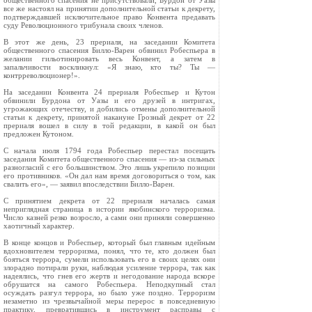
общественного спасения не присутствовали, Бурдон от Уазы
все же настоял на принятии дополнительной статьи к декрету,
подтверждавшей исключительное право Конвента предавать
суду Революционного трибунала своих членов.
В этот же день, 23 прериаля, на заседании Комитета
общественного спасения Билло‑Варен обвинил Робеспьера в
желании гильотинировать весь Конвент, а затем в
запальчивости воскликнул: «Я знаю, кто ты? Ты —
контрреволюционер!».
На заседании Конвента 24 прериаля Робеспьер и Кутон
обвинили Бурдона от Уазы и его друзей в интригах,
угрожающих отечеству, и добились отмены дополнительной
статьи к декрету, принятой накануне Грозный декрет от 22
прериаля вошел в силу в той редакции, в какой он был
предложен Кутоном.
С начала июля 1794 года Робеспьер перестал посещать
заседания Комитета общественного спасения — из‑за сильных
разногласий с его большинством. Это лишь укрепило позиции
его противников. «Он дал нам время договориться о том, как
свалить его», — заявил впоследствии Билло‑Варен.
С принятием декрета от 22 прериаля началась самая
неприглядная страница в истории якобинского терроризма.
Число казней резко возросло, а сами они приняли совершенно
хаотичный характер.
В конце концов и Робеспьер, который был главным идейным
вдохновителем терроризма, понял, что те, кто должен был
бояться террора, сумели использовать его в своих целях они
злорадно потирали руки, наблюдая усиление террора, так как
надеялись, что гнев его жертв и негодование народа вскоре
обрушатся на самого Робеспьера. Неподкупный стал
осуждать разгул террора, но было уже поздно. Терроризм
незаметно из чрезвычайной меры перерос в повседневную
практику, превратившись в инструмент расправы с