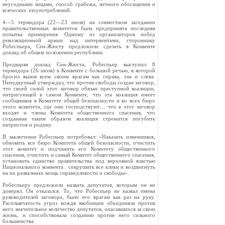
неугодными лицами, способ грабежа, личного обогащения и
всяческих злоупотреблений.
4—5 термидора (22—23 июля) на совместном заседании
правительственных комитетов была предпринята последняя
попытка примирения. Одному из организаторов побед
революционной армии над интервентами, стороннику
Робеспьера, Сен‑Жюсту предложили сделать в Конвенте
доклад об общем положении республики.
Предваряя доклад Сен‑Жюста, Робеспьер выступил 8
термидора (26 июля) в Конвенте с большой речью, в которой
бросил вызов всем своим врагам как справа, так и слева.
Неподкупный утверждал, что против свободы создан заговор,
что своей силой этот заговор обязан преступной коалиции,
интригующей в самом Конвенте, что эта коалиция имеет
сообщников в Комитете общей безопасности и во всех бюро
этого комитета, где они господствуют… что в этот заговор
входят и члены Комитета общественного спасения, что
созданная таким образом коалиция стремится погубить
патриотов и родину.
В заключение Робеспьер потребовал: «Наказать изменников,
обновить все бюро Комитета общей безопасности, очистить
этот комитет и подчинить его Комитету общественного
спасения, очистить и самый Комитет общественного спасения,
установить единство правительства под верховной властью
Национального конвента . сокрушить все клики и воздвигнуть
на их развалинах мощь справедливости и свободы».
Робеспьеру предложили назвать депутатов, которым он не
доверял. Он отказался. То, что Робеспьер не назвал имена
руководителей заговора, было его врагам как раз на руку.
Расплывчатость угроз вождя якобинцев объединяла против
него значительное количество депутатов, опасавшихся за свою
жизнь, и способствовала созданию против него сильного
большинства.