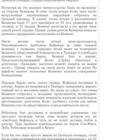
Гревскую площадь, отряды Национальной гвардии.
Несмотря на это военное превосходство было по‑прежнему
на стороне Коммуны. К семи часам вечера более трех тысяч
вооруженных национальных гвардейцев собрались на
Гревской площади. К десяти часам вечера в распоряжении
Коммуны было 17 рот канониров из 30 рот, размещенных в
столице, и 32 орудия. Конвент располагал в это время лишь
одной ротой охраны. Однако руководители Коммуны никак не
решались предпринять наступление на Конвент.
Около восьми часов вечера вице‑председатель
Революционного трибунала Кофиналь во главе сильной
колонны, с пушками, совершил лихой налет на помещение
Комитета общественной безопасности в Тюильри и освободил
томившегося там Анрио. Конвент был в панике.
Председательствовавший Колло д'Эрбуа обратился к
депутатам: «Граждане, наступил момент умереть на нашем
посту». Однако умирать на своем посту никто не желал На
какой‑то момент положение Конвента казалось совершенно
безнадежным.
Передав Анрио часть своего отряда, Кофиналь поспешил в
ратушу. Анрио же направился в Тюильри, намереваясь закрыть
главный зал и выставить пикет. Но когда он узнал, что члены
Конвента собрались и заседание продолжается, неожиданно
приказал своим людям также повернуть к ратуше освобождать
арестованных депутатов. Более удобного случая для взятия
Конвента уже не представилось и представиться не могло.
Робеспьер был доставлен в полицейское управление, где
просидел несколько часов, пока поздно вечером его не
освободил Кофиналь и чуть ли не силой заставил пойти в
ратушу. Туда прибыли освобожденные из тюрем Сен‑Жюст,
Леба, Робеспьер‑младший и Кутон.
Если бы эти люди просто вышли на Гревскую площадь, стали
бы во главе толпившихся там пехотинцев и канониров с их 32