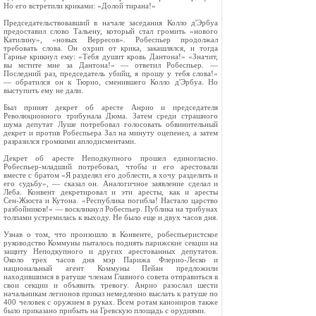
Но его встретили криками: «Долой тирана!»
Председательствовавший в начале заседания Колло д'Эрбуа
предоставил слово Тальену, который стал громить «нового
Катилину», «новых Верресов». Робеспьер продолжал
требовать слова. Он охрип от крика, закашлялся, и тогда
Гарнье крикнул ему: «Тебя душит кровь Дантона!» «Значит,
вы мстите мне за Дантона!» — ответил Робеспьер. —
Последний раз, председатель убийц, я прошу у тебя слова!»
— обратился он к Тюрио, сменившего Колло д'Эрбуа. Но
выступить ему не дали.
Был принят декрет об аресте Анрио и председателя
Революционного трибунала Дюма. Затем среди страшного
шума депутат Луше потребовал голосовать обвинительный
декрет и против Робеспьера Зал на минуту оцепенел, а затем
разразился громкими аплодисментами.
Декрет об аресте Неподкупного прошел единогласно.
Робеспьер‑младший потребовал, чтобы и его арестовали
вместе с братом «Я разделял его доблести, я хочу разделить и
его судьбу», — сказал он. Аналогичное заявление сделал и
Леба. Конвент декретировал и эти аресты, как и аресты
Сен‑Жюста и Кутона. «Республика погибла! Настало царство
разбойников!» — воскликнул Робеспьер. Публика на трибунах
толпами устремилась к выходу. Не было еще и двух часов дня.
Узнав о том, что произошло в Конвенте, робеспьеристское
руководство Коммуны пыталось поднять парижские секции на
защиту Неподкупного и других арестованных депутатов.
Около трех часов дня мэр Парижа Флерио‑Леско и
национальный агент Коммуны Пейан предложили
находившимся в ратуше членам Главного совета отправиться в
свои секции и объявить тревогу. Анрио разослал шести
начальникам легионов приказ немедленно выслать к ратуше по
400 человек с оружием в руках. Всем ротам канониров также
было приказано прибыть на Гревскую площадь с орудиями.