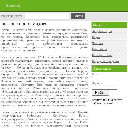
Murzim
поиск по сайту
ПЕРЕВОРОТ 9 ТЕРМИДОРА
Меню
Весной и летом 1794 года у лидера якобинцев Робеспьера,
Энциклопедии
установившего во Франции режим террора, положение было
не из легких. Крестьяне были недовольны реквизицией
Наука
продовольствия, рабочие — установленным максимумом
Человек
заработной платы; собственники возмущались
правительственной регламентацией, законами против
Гороскопы
скупщиков и спекулянтов.
Необъяснимое
Уже в апреле — мае 1794 года в Конвенте сложилась
антиробеспьеристская оппозиция, ядром которой являлись
Народные средства
рьяные террористы, чувствовавшие нависшую над ними
угрозу, — Фуше и Каррье, и в особенности те из них, кто
Авторизация
совершил должностные преступления, — Тальен, Баррас,
Фрерон… Их ближайшее окружение составляли: грубый
Логин:
Бурдон от Уазы, беспощадный и предприимчивый Мерлен из
Тионвиля, коварный Лежандр, крупный спекулянт Ровер,
Пароль:
вероломный Лекуэнтр Эти люди не рисковали открыто
выступать против Робеспьера, получившего прозвище
«Неподкупный». Они действовали скрытно, убеждая в личных
беседах депутатов, что Робеспьер стремится гильотинировать
весь Конвент и установить свою «диктатуру». И этой клевете
Регистрация на сайте!
на Робеспьера верили все, чья репутация была в той или иной
Забыли пароль?
степени запятнана, а таких в Конвенте насчитывалось немало.
Раскол произошел и в правительственных комитетах. Против
«триумвирата» Робеспьер — Сен‑Жюст — Кутон,
контролирующего Комитет общественного спасения, все чаще
выступали деятели правого крыла Горы — Карно, Робер
Ленде, Приер из Кот‑д'Ор, могущественный финансист