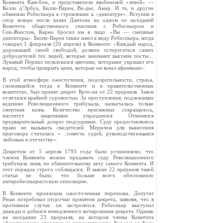
Конвента Кам‑бон, и представители якобинской «левой» —
Колло д'Эрбуа, Билло‑Варен, Ва‑дье, Амар. И те, и другие
обвиняли Робеспьера в стремлении к «диктатуре». Вступив в
спор вскоре после казни Дантона на одном из заседаний
Комитета общественного спасения с Робеспьером и
Сен‑Жюстом, Карно бросил им в лицо: «Вы — смешные
диктаторы». Билло‑Варен также имел в виду Робеспьера, когда
говорил 1 флореаля (20 апреля) в Конвенте: «Каждый народ,
дорожащий своей свободой, должен остерегаться самих
добродетелей тех людей, которые занимают высокие посты…
Лукавый Перикл пользовался цветами, которыми украшал его
народ, чтобы прикрыть цепи, которые он ковал афинянам».
В этой атмосфере ожесточения, подозрительности, страха,
сложившейся тогда в Конвенте и в правительственных
комитетах, был принят декрет Куто‑на от 22 прериаля. Закон
отличался крайней суровостью. За преступления, подлежащие
ведению Революционного трибунала, назначалась только
смертная казнь. Количество присяжных сокращалось,
институт защитников упразднялся Отменялся
предварительный допрос подсудимых. Суду предоставлялось
право не вызывать свидетелей. Мерилом для вынесения
приговора считалась « ..совесть судей, руководствующаяся
любовью к отечеству».
Декретом от 5 апреля 1793 года было установлено, что
членов Конвента можно предавать суду Революционного
трибунала лишь по обвинительному акту самого Конвента. И
этот порядок строго соблюдался. В законе 22 прериаля такой
статьи не было, что больше всего обеспокоило
антиробеспьеристскую оппозицию.
В Конвенте произошла ожесточенная перепалка. Депутат
Рюан потребовал отсрочки принятия декрета, заявляя, что в
противном случае он застрелится. Робеспьер выступал
дважды и добился немедленного вотирования декрета. Однако
на заседании 23 прериаля, на котором члены Комитета