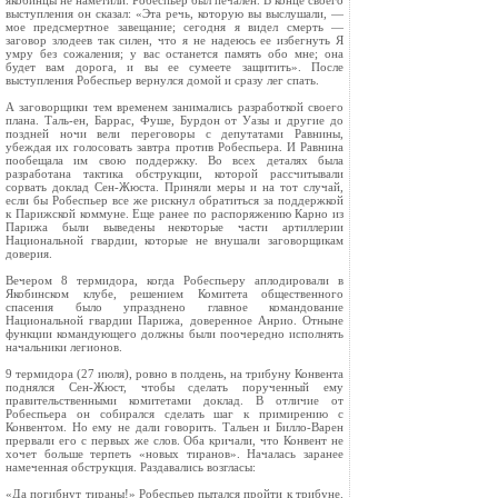
якобинцы не наметили. Робеспьер был печален. В конце своего
выступления он сказал: «Эта речь, которую вы выслушали, —
мое предсмертное завещание; сегодня я видел смерть —
заговор злодеев так силен, что я не надеюсь ее избегнуть Я
умру без сожаления; у вас останется память обо мне; она
будет вам дорога, и вы ее сумеете защитить». После
выступления Робеспьер вернулся домой и сразу лег спать.
А заговорщики тем временем занимались разработкой своего
плана. Таль‑ен, Баррас, Фуше, Бурдон от Уазы и другие до
поздней ночи вели переговоры с депутатами Равнины,
убеждая их голосовать завтра против Робеспьера. И Равнина
пообещала им свою поддержку. Во всех деталях была
разработана тактика обструкции, которой рассчитывали
сорвать доклад Сен‑Жюста. Приняли меры и на тот случай,
если бы Робеспьер все же рискнул обратиться за поддержкой
к Парижской коммуне. Еще ранее по распоряжению Карно из
Парижа были выведены некоторые части артиллерии
Национальной гвардии, которые не внушали заговорщикам
доверия.
Вечером 8 термидора, когда Робеспьеру аплодировали в
Якобинском клубе, решением Комитета общественного
спасения было упразднено главное командование
Национальной гвардии Парижа, доверенное Анрио. Отныне
функции командующего должны были поочередно исполнять
начальники легионов.
9 термидора (27 июля), ровно в полдень, на трибуну Конвента
поднялся Сен‑Жюст, чтобы сделать порученный ему
правительственными комитетами доклад. В отличие от
Робеспьера он собирался сделать шаг к примирению с
Конвентом. Но ему не дали говорить. Тальен и Билло‑Варен
прервали его с первых же слов. Оба кричали, что Конвент не
хочет больше терпеть «новых тиранов». Началась заранее
намеченная обструкция. Раздавались возгласы:
«Да погибнут тираны!» Робеспьер пытался пройти к трибуне.