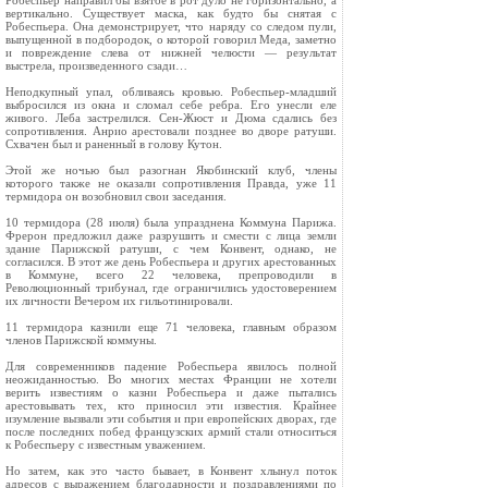
Робеспьер направил бы взятое в рот дуло не горизонтально, а
вертикально. Существует маска, как будто бы снятая с
Робеспьера. Она демонстрирует, что наряду со следом пули,
выпущенной в подбородок, о которой говорил Меда, заметно
и повреждение слева от нижней челюсти — результат
выстрела, произведенного сзади…
Неподкупный упал, обливаясь кровью. Робеспьер‑младший
выбросился из окна и сломал себе ребра. Его унесли еле
живого. Леба застрелился. Сен‑Жюст и Дюма сдались без
сопротивления. Анрио арестовали позднее во дворе ратуши.
Схвачен был и раненный в голову Кутон.
Этой же ночью был разогнан Якобинский клуб, члены
которого также не оказали сопротивления Правда, уже 11
термидора он возобновил свои заседания.
10 термидора (28 июля) была упразднена Коммуна Парижа.
Фрерон предложил даже разрушить и смести с лица земли
здание Парижской ратуши, с чем Конвент, однако, не
согласился. В этот же день Робеспьера и других арестованных
в Коммуне, всего 22 человека, препроводили в
Революционный трибунал, где ограничились удостоверением
их личности Вечером их гильотинировали.
11 термидора казнили еще 71 человека, главным образом
членов Парижской коммуны.
Для современников падение Робеспьера явилось полной
неожиданностью. Во многих местах Франции не хотели
верить известиям о казни Робеспьера и даже пытались
арестовывать тех, кто приносил эти известия. Крайнее
изумление вызвали эти события и при европейских дворах, где
после последних побед французских армий стали относиться
к Робеспьеру с известным уважением.
Но затем, как это часто бывает, в Конвент хлынул поток
адресов с выражением благодарности и поздравлениями по