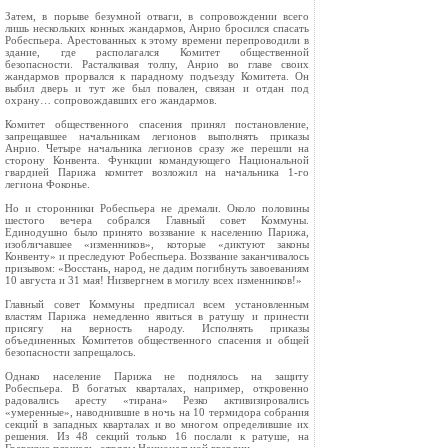
Затем, в порыве безумной отваги, в сопровождении всего
лишь нескольких конных жандармов, Анрио бросился спасать
Робеспьера. Арестованных к этому времени перепроводили в
здание, где располагался Комитет общественной
безопасности. Расталкивая толпу, Анрио во главе своих
жандармов прорвался к парадному подъезду Комитета. Он
выбил дверь и тут же был повален, связан и отдан под
охрану… сопровождавших его жандармов.
Комитет общественного спасения принял постановление,
запрещавшее начальникам легионов выполнять приказы
Анрио. Четыре начальника легионов сразу же перешли на
сторону Конвента. Функции командующего Национальной
гвардией Парижа комитет возложил на начальника 1‑го
легиона Фоконье.
Но и сторонники Робеспьера не дремали. Около половины
шестого вечера собрался Главный совет Коммуны.
Единодушно было принято воззвание к населению Парижа,
изобличавшее «изменников», которые «диктуют законы
Конвенту» и преследуют Робеспьера. Воззвание заканчивалось
призывом: «Восстань, народ, не дадим погибнуть завоеваниям
10 августа и 31 мая! Низвергнем в могилу всех изменников!»
Главный совет Коммуны предписал всем установленным
властям Парижа немедленно явиться в ратушу и принести
присягу на верность народу. Исполнять приказы
объединенных Комитетов общественного спасения и общей
безопасности запрещалось.
Однако население Парижа не поднялось на защиту
Робеспьера. В богатых кварталах, например, откровенно
радовались аресту «тирана» Резко активизировались
«умеренные», наводнившие в ночь на 10 термидора собрания
секций в западных кварталах и во многом определившие их
решения. Из 48 секций только 16 послали к ратуше, на