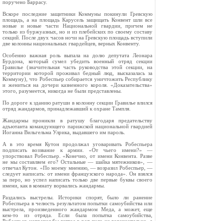
поручено Баррасу.
Вскоре последние защитники Коммуны покинули Гревскую
площадь, а на площадь Карусель защищать Конвент шли все
новые и новые части Национальной гвардии, причем не
только из буржуазных, но и из плебейских по своему составу
секций. После двух часов ночи на Гревскую площадь вступили
две колонны национальных гвардейцев, верных Конвенту.
Особенно важная роль выпала на долю депутата Леонара
Бурдона, который сумел убедить военный отряд секции
Гравилье (значительная часть руководства этой секции, на
территории которой проживал бедный люд, высказалась за
Коммуну), что Робеспьер собирается уничтожить Республику
и жениться на дочери казненного короля. «Доказательства»
этого, разумеется, никогда не были представлены.
По дороге к зданию ратуши в колонну секции Гравилье влился
отряд жандармов, принадлежавший к охране Тампля.
Жандармы проникли в ратушу благодаря предательству
адъютанта командующего парижской национальной гвардией
Иоганна Вильгельма Улрика, выдавшего им пароль.
А в это время Кутон продолжал уговаривать Робеспьера
подписать воззвание к армии. «От чьего имени?» —
упорствовал Робеспьер. «Конечно, от имени Конвента. Разве
не мы составляем его? Остальные — шайка мятежников», —
отвечал Кутон. «По моему мнению, — возразил Робеспьер, —
следует написать: от имени французского народа». Он взялся
за перо, но успел написать только две первые буквы своего
имени, как в комнату ворвались жандармы.
Раздались выстрелы. Историки спорят, было ли ранение
Робеспьера в челюсть результатом попытки самоубийства или
выстрела, произведенного жандармом Меда, а может, еще
кем‑то из отряда. Если была попытка самоубийства,