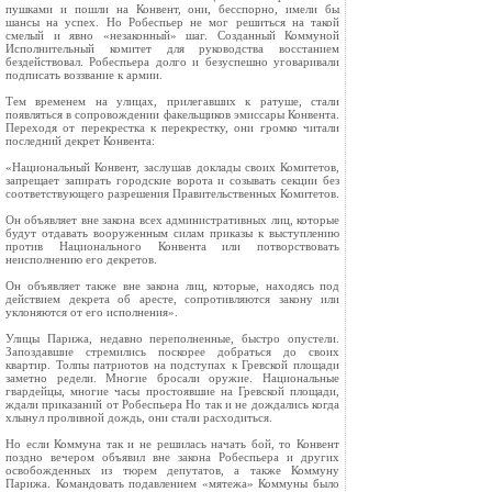
пушками и пошли на Конвент, они, бесспорно, имели бы
шансы на успех. Но Робеспьер не мог решиться на такой
смелый и явно «незаконный» шаг. Созданный Коммуной
Исполнительный комитет для руководства восстанием
бездействовал. Робеспьера долго и безуспешно уговаривали
подписать воззвание к армии.
Тем временем на улицах, прилегавших к ратуше, стали
появляться в сопровождении факельщиков эмиссары Конвента.
Переходя от перекрестка к перекрестку, они громко читали
последний декрет Конвента:
«Национальный Конвент, заслушав доклады своих Комитетов,
запрещает запирать городские ворота и созывать секции без
соответствующего разрешения Правительственных Комитетов.
Он объявляет вне закона всех административных лиц, которые
будут отдавать вооруженным силам приказы к выступлению
против Национального Конвента или потворствовать
неисполнению его декретов.
Он объявляет также вне закона лиц, которые, находясь под
действием декрета об аресте, сопротивляются закону или
уклоняются от его исполнения».
Улицы Парижа, недавно переполненные, быстро опустели.
Запоздавшие стремились поскорее добраться до своих
квартир. Толпы патриотов на подступах к Гревской площади
заметно редели. Многие бросали оружие. Национальные
гвардейцы, многие часы простоявшие на Гревской площади,
ждали приказаний от Робеспьера Но так и не дождались когда
хлынул проливной дождь, они стали расходиться.
Но если Коммуна так и не решилась начать бой, то Конвент
поздно вечером объявил вне закона Робеспьера и других
освобожденных из тюрем депутатов, а также Коммуну
Парижа. Командовать подавлением «мятежа» Коммуны было