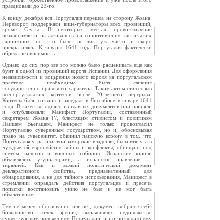
устроили торжественное провозглашение и уже после этого
праздновали до 23‑го.
К концу декабря вся Португалия перешла на сторону Жоана.
Переворот поддержали вице‑губернаторы всех провинций,
кроме Сеуты. В некоторых местах провозглашение
независимости наталкивалось на сопротивление кастильских
гарнизонов, но это было не так уж часто и скоро
прекратилось. К январю 1641 года Португалия фактически
обрела независимость.
Однако до сих пор все это можно было расценивать еще как
бунт в одной из провинций короля Испании. Для оформления
независимости и воцарения нового короля на португальском
престоле необходима была санкция
государственно‑правового характера. Таким актом стал созыв
всепортугальских кортесов после 20‑летнего перерыва.
Кортесы были созваны и заседали в Лиссабоне в январе 1641
года. В качество одного из главных документов они приняли
и опубликовали Манифест Португалии, составленный
секретарем Жоана IV, блестящим стилистом и политиком
Паишем Вьегашем. Манифест не только провозгласил
Португалию суверенным государством, но и, обосновывая
право на суверенитет, обвинил папскую корону в том, что
Португалия утратила свои заморские владения, была втянута в
чуждые ей европейские войны и конфликты, обнищала под
гнетом налогов и военных поборов. Испанские короли
объявлялись узурпаторами, а испанское правление —
тиранией. Как и всякий политический документ
декларативного свойства, предназначенный для
обнародования, а не для тайного использования, Манифест в
стремлении оправдать действия португальцев и пресечь
попытки восстановить унию не был и не мог быть
объективным.
Тем не менее, обоснованно или нет, документ вобрал в себя
большинство точек зрения, выражавших недовольство
существующим положением Португалии, и это позволило ему