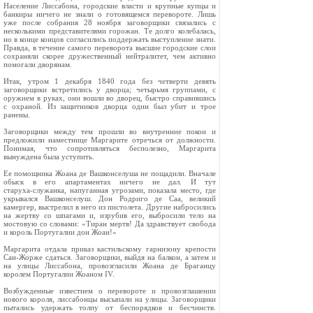
Население Лиссабона, городские власти и крупные купцы и
банкиры ничего не знали о готовящемся перевороте. Лишь
уже после собрания 28 ноября заговорщики связались с
несколькими представителями горожан. Те долго колебалась,
но в конце концов согласились поддержать выступление знати.
Правда, в течение самого переворота высшие городские слои
сохраняли скорее дружественный нейтралитет, чем активно
помогали дворянам.
Итак, утром 1 декабря 1840 года без четверти девять
заговорщики встретились у дворца; четырьмя группами, с
оружием в руках, они вошли во дворец, быстро справившись
с охраной. Из защитников дворца один был убит и трое
ранены.
Заговорщики между тем прошли во внутренние покои и
предложили наместнице Маргарите отречься от должности.
Понимая, что сопротивляться бесполезно, Маргарита
вынуждена была уступить.
Ее помощника Жоана де Вашконселуша не пощадили. Вначале
обыск в его апартаментах ничего не дал. И тут
старуха‑служанка, напуганная угрозами, показала место, где
укрывался Вашконселуш. Дон Родриго де Саа, великий
камергер, выстрелил в него из пистолета. Другие набросились
на жертву со шпагами и, изрубив его, выбросили тело на
мостовую со словами: «Тиран мертв! Да здравствует свобода
и король Португалии дон Жоан!»
Маргарита отдала приказ кастильскому гарнизону крепости
Сан‑Жорже сдаться. Заговорщики, выйдя на балкон, а затем и
на улицы Лиссабона, провозгласили Жоана де Браганцу
королем Португалии Жоаном IV.
Возбужденные известием о перевороте и провозглашении
нового короля, лиссабонцы высыпали на улицы. Заговорщики
пытались удержать толпу от беспорядков и бесчинств.