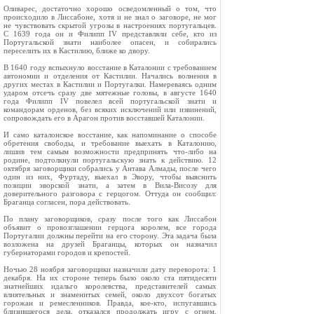
Оливарес, достаточно хорошо осведомленный о том, что
происходило в Лиссабоне, хотя и не знал о заговоре, не мог
не чувствовать скрытой угрозы в настроениях португальцев.
С 1639 года он и Филипп IV представляли себе, кто из
Португальской знати наиболее опасен, и собирались
переселить их в Кастилию, ближе ко двору.
В 1640 году вспыхнуло восстание в Каталонии с требованием
автономии и отделения от Кастилии. Начались волнения в
других местах в Кастилии и Португалки. Намереваясь одним
ударом отсечь сразу две мятежные головы, в августе 1640
года Филипп IV повелел всей португальской знати и
командорам орденов, без всяких исключений или извинений,
сопровождать его в Арагон против восставшей Каталонии.
И само каталонское восстание, как напоминание о способе
обретения свободы, и требование выехать в Каталонию,
лишив тем самым возможности предпринять что‑либо на
родине, подтолкнули португальскую знать к действию. 12
октября заговорщики собрались у Антава Алмады, после чего
один из них, Фуртаду, выехал в Эвору, чтобы выяснить
позиции эворской знати, а затем в Вила‑Висозу для
доверительного разговора с герцогом. Оттуда он сообщил:
Браганца согласен, пора действовать.
По плану заговорщиков, сразу после того как Лиссабон
объявит о провозглашении герцога королем, все города
Португалии должны перейти на его сторону. Эта задача была
возложена на друзей Браганцы, которых он назначил
губернаторами городов и крепостей.
Ночью 28 ноября заговорщики назначили дату переворота: 1
декабря. На их стороне теперь было около ста пятидесяти
знатнейших идальго королевства, представителей самых
влиятельных и знаменитых семей, около двухсот богатых
горожан и ремесленников. Правда, кое‑кто, испугавшись
близившегося дела, отказался продолжать игру с огнем.