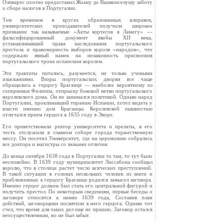
Оливарес охотно предоставил Жоану де Вашконселушу заботу
о сборе налогов в Португалии.
Тем временем в кругах образованных клириков,
университетских преподавателей получили широкое
признание так называемые «Акты кортесов в Ламегу» —
фальсифицированный документ якобы XII века,
устанавливавший права наследования португальского
престола и правомерность выборов короля «народом», что
содержало явный намек на незаконность присвоения
португальского трона испанским королем.
Эти трактаты питались, разумеется, не только учеными
изысканиями. Взоры португальских дворян все чаще
обращались к герцогу Браганце — наиболее вероятному из
соперников Филиппа, отпрыску боковой ветви португальского
королевского дома. Он не занимался политикой. Однако народ
Португалии, проклинавший тиранию Испании, хотел видеть у
власти именно дом Браганцы. Королевской пышностью
отличался прием герцога в 1635 году в Эворе.
Его приветствовали ректор университета и прелаты, в его
честь отслужили в главном соборе города торжественную
мессу. Он посетил Университет, где на церемонию собрались
все доктора и магистры со знаками отличия.
До конца октября 1638 года в Португалии то там, то тут было
неспокойно. В 1б39 году муниципалитет Лиссабона сообщал
королю, что в столице растет число всяческих преступлений.
В такой ситуации в головах нескольких человек из знати и
приближенных к герцогу Браганце родился замысел заговора.
Именно герцог должен был стать его центральной фигурой и
получить престол. По некоторым сведениям, первые беседы о
заговоре относятся к июню 1639 года, Составив план
действий, заговорщики посвятили в него герцога. Однако тот
счел, что время для таких дел еще не пришло. Заговор остался
неосуществленным, но не был забыт.