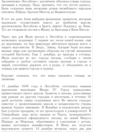
Архиепископ Лиссабона с распятием объезжал улицы города,
призывая к порядку. Надо признать, что это почти удалось.
Были сожжены лишь несколько домов нелюбимого народом
епископа Лейрин, братьев Мигела де Вашконселуша.
В тот же день были выбраны временные правители, которым
надлежало осуществлять власть до прибытия короля,
архиепископы Лиссабона и Браги, виконт Лоуренсу де Лима.
Тут же отправили послов к Жоану де Браганца в Вила‑Висозу.
Через три для Жоан въехал в Лиссабон в сопровождении
нескольких всадников. С первых же часов новой жизни, еще
до коронации, он был вынужден заботиться прежде всего о
защите королевства. В Эвору, Элваш, Алгарве были посланы
верные люди для организации обороны на случай нападения
соседней Кастилии. Еще 2 декабря, до приезда в столицу,
Жоан разослал во все города письма, сообщая о своем
избрании и требуя составить списки оружия в городе и
людей, способных держать его в руках, и объединить их в
отряды для защиты города и границ.
Будущее показало, что эти меры оказались отнюдь не
лишними.
15 декабря 1640 года в Лиссабоне состоялась пышная
церемония коронации Жоана IV. Город единодушно
приветствовал своего короля. Грамоты и письма, разосланные
еще раньше по другим городам и местечкам, в течение 10
дней достигли самых отдаленных мест. Во многих городах
известие о провозглашении короля и независимости страны
вызвало бурное ликование. В Коимбре в епископском дворце
был устроен праздник; то же происходило в университете. В
Гимарайнше, куда весть пришла из Порту, муниципалитет
хотел дождаться официального письма, но некий Мануэл
Машаду де Миранда, обратившись к горожанам с речью,
вызвал настоящую манифестацию. В Визеу же, получив
королевскую грамоту 14 декабря вечером, через два дня