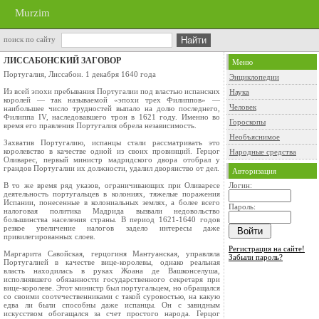
Murzim
поиск по сайту
ЛИССАБОНСКИЙ ЗАГОВОР
Меню
Португалия, Лиссабон. 1 декабря 1640 года
Энциклопедии
Из всей эпохи пребывания Португалии под властью испанских
Наука
королей — так называемой «эпохи трех Филиппов» —
Человек
наибольшее число трудностей выпало на долю последнего,
Филиппа IV, наследовавшего трон в 1621 году. Именно во
Гороскопы
время его правления Португалия обрела независимость.
Необъяснимое
Захватив Португалию, испанцы стали рассматривать это
королевство в качестве одной из своих провинций. Герцог
Народные средства
Оливарес, первый министр мадридского двора отобрал у
грандов Португалии их должности, удалил дворянство от дел.
Авторизация
В то же время ряд указов, ограничивающих при Оливаресе
Логин:
деятельность португальцев в колониях, тяжелые поражения
Испании, понесенные в колониальных землях, а более всего
Пароль:
налоговая политика Мадрида вызвали недовольство
большинства населения страны. В период 1621‑1640 годов
резкое увеличение налогов задело интересы даже
привилегированных слоев.
Регистрация на сайте!
Маргарита Савойская, герцогиня Мантуанская, управляла
Забыли пароль?
Португалией в качестве вице‑королевы, однако реальная
власть находилась в руках Жоана де Вашконселуша,
исполнявшего обязанности государственного секретаря при
вице‑королеве. Этот министр был португальцем, но обращался
со своими соотечественниками с такой суровостью, на какую
едва ли были способны даже испанцы. Он с завидным
искусством обогащался за счет простого народа. Герцог