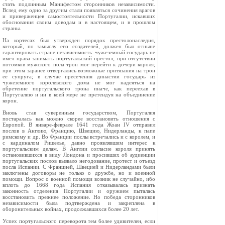
стать подлинным Манифестом сторонников независимости.
Вслед ему одно за другим стали появляться сочинения врагов
и приверженцев самостоятельности Португалии, искавших
обоснования своим доводам и в настоящем, и в прошлом
страны.
На кортесах был утвержден порядок престолонаследия,
который, по замыслу его создателей, должен был отныне
гарантировать стране независимость: чужеземный государь не
имел права занимать португальский престол; при отсутствии
потомков мужского пола трон мог перейти к дочери короля;
при этом заранее отвергались возможные притязания на трон
ее супруга; в случае пресечения династии государь из
чужеземного королевского дома не мог надеяться на
обретение португальского трона иначе, как переехав в
Португалию и ни в коей мере не претендуя на объединение
корон.
Вновь став суверенным государством, Португалия
постаралась как можно скорее восстановить отношения с
Европой. В январе‑феврале 1641 года Жоан IV отправил
послов в Англию, Францию, Швецию, Нидерланды, к папе
римскому и др. Во Франции послы встречались и с королем, и
с кардиналом Ришелье, давно проявлявшим интерес к
португальским делам. В Англии согласие короля принять
остановившихся в виду Лондона и просивших об аудиенции
португальских послов вызвало негодование, протест и отъезд
посла Испании. С Францией, Швецией и Нидерландами были
заключены договоры не только о дружбе, но и военной
помощи. Вопрос о военной помощи возник не случайно, ибо
вплоть до 1668 года Испания отказывалась признать
законность отделения Португалии и оружием пыталась
восстановить прежнее положение. Но победа сторонников
независимости была подтверждена и закреплена в
оборонительных войнах, продолжавшихся более 20 лет.
Успех португальского переворота тем более удивителен, если