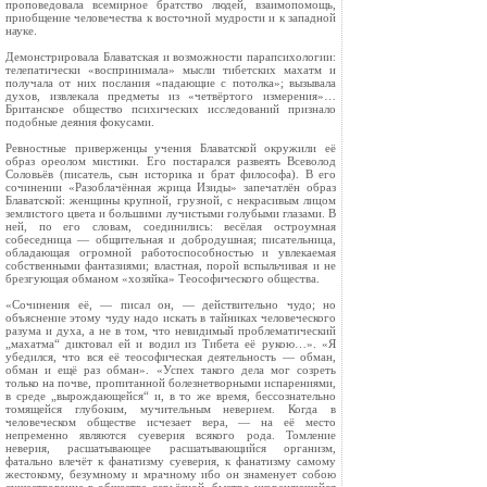
проповедовала всемирное братство людей, взаимопомощь,
приобщение человечества к восточной мудрости и к западной
науке.
Демонстрировала Блаватская и возможности парапсихологии:
телепатически «воспринимала» мысли тибетских махатм и
получала от них послания «падающие с потолка»; вызывала
духов, извлекала предметы из «четвёртого измерения»…
Британское общество психических исследований признало
подобные деяния фокусами.
Ревностные приверженцы учения Блаватской окружили её
образ ореолом мистики. Его постарался развеять Всеволод
Соловьёв (писатель, сын историка и брат философа). В его
сочинении «Разоблачённая жрица Изиды» запечатлён образ
Блаватской: женщины крупной, грузной, с некрасивым лицом
землистого цвета и большими лучистыми голубыми глазами. В
ней, по его словам, соединились: весёлая остроумная
собеседница — общительная и добродушная; писательница,
обладающая огромной работоспособностью и увлекаемая
собственными фантазиями; властная, порой вспыльчивая и не
брезгующая обманом «хозяйка» Теософического общества.
«Сочинения её, — писал он, — действительно чудо; но
объяснение этому чуду надо искать в тайниках человеческого
разума и духа, а не в том, что невидимый проблематический
„махатма“ диктовал ей и водил из Тибета её рукою…». «Я
убедился, что вся её теософическая деятельность — обман,
обман и ещё раз обман». «Успех такого дела мог созреть
только на почве, пропитанной болезнетворными испарениями,
в среде „вырождающейся“ и, в то же время, бессознательно
томящейся глубоким, мучительным неверием. Когда в
человеческом обществе исчезает вера, — на её место
непременно являются суеверия всякого рода. Томление
неверия, расшатывающее расшатывающийся организм,
фатально влечёт к фанатизму суеверия, к фанатизму самому
жестокому, безумному и мрачному ибо он знаменует собою