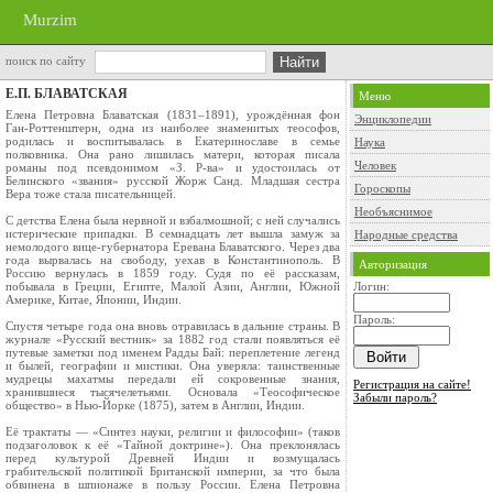
Murzim
поиск по сайту
Е.П. БЛАВАТСКАЯ
Меню
Елена Петровна Блаватская (1831–1891), урождённая фон
Энциклопедии
Ган-Роттенштерн, одна из наиболее знаменитых теософов,
родилась и воспитывалась в Екатеринославе в семье
Наука
полковника. Она рано лишилась матери, которая писала
Человек
романы под псевдонимом «З. Р-ва» и удостоилась от
Белинского «звания» русской Жорж Санд. Младшая сестра
Гороскопы
Вера тоже стала писательницей.
Необъяснимое
С детства Елена была нервной и взбалмошной; с ней случались
истерические припадки. В семнадцать лет вышла замуж за
Народные средства
немолодого вице-губернатора Еревана Блаватского. Через два
года вырвалась на свободу, уехав в Константинополь. В
Авторизация
Россию вернулась в 1859 году. Судя по её рассказам,
побывала в Греции, Египте, Малой Азии, Англии, Южной
Логин:
Америке, Китае, Японии, Индии.
Пароль:
Спустя четыре года она вновь отравилась в дальние страны. В
журнале «Русский вестник» за 1882 год стали появляться её
путевые заметки под именем Радды Бай: переплетение легенд
и былей, географии и мистики. Она уверяла: таинственные
мудрецы махатмы передали ей сокровенные знания,
Регистрация на сайте!
хранившиеся тысячелетьями. Основала «Теософическое
Забыли пароль?
общество» в Нью-Йорке (1875), затем в Англии, Индии.
Её трактаты — «Синтез науки, религии и философии» (таков
подзаголовок к её «Тайной доктрине»). Она преклонялась
перед культурой Древней Индии и возмущалась
грабительской политикой Британской империи, за что была
обвинена в шпионаже в пользу России. Елена Петровна