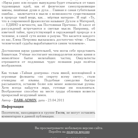
«Наука рано или поздно вынуждена будет отказаться от таких
чудовищных идей, как её физические самоуправляющие
законы, лишённые души и духа… Главная и самая губительная
ошибка… заключается в мысли о возможности существования
в природе такой вещи, как… мёртвая материя». И ещё: «То,
что в современной фразеологии называют Духом и Материей,
— ЕДИНО в вечности, как Постоянная Причина». В хаосе её
рассуждений встречаются и светлые мысли. Например, об
извечной тайне, присутствующей в окружающей природе и в
человеке, в самой сути жизни и разума. Что касается каждого
из нас, Елена Петровна высказалась достаточно чётко: «Ткань
человеческой судьбы вырабатывается самим человеком».
Достижения науки удивительней, чем могла себе представить
Блаватская. Учёные постигают миллиардолетия жизни камня и
мимолётное бытие мельчайших частиц. Оккультисты
отрешаются от подлинных чудес познания ради полётов
воображения.
Как только «Тайная доктрина» стала явной, воплощённой в
огромные фолианты «по секрету всему свету», стали
очевидны её изъяны. Подобные самоделки быстро
рассыпаются, оставляя более или менее живописные руины.
Хотя всегда найдутся люди, готовые им поклоняться.
Воображение способно на месте груды обломков возвести
прекрасный воздушный замок.
Автор -
DARK-ADMIN
, дата - 23.04.2011
Информация
Посетители, находящиеся в группе
Гости
, не могут оставлять
комментарии к данной публикации.
Вы просматриваете мобильную версию сайта.
Перейти на
полную версию