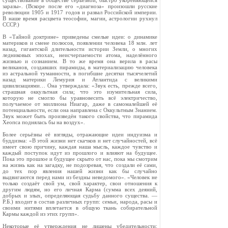
существование в обществе серьёзной, быстро укореняющейся
заразы». (Вскоре после его «диагноза» произошли русские
революции 1905 и 1917 годов и развал Российской империи.
В наше время расцвета теософии, магии, астрологии рухнул
СССР.)
В «Тайной доктрине» приведены смелые идеи: о динамике
материков и смене полюсов, появлении человека 18 млн. лет
назад, гигантской длительности истории Земли, о многих
ледниковых эпохах, неисчерпаемости атома, наделённого
жизнью и сознанием. В то же время она верила в расы
великанов, создавших пирамиды, в материализацию человека
из астральной туманности, в погибшие десятки тысячелетий
назад материки Лемурия и Атлантида с великими
цивилизациями… Она утверждала: «Звук есть, прежде всего,
страшная оккультная сила; что это изумительная сила,
которую не смогло бы уравновесить всё электричество,
получаемое от миллиона Ниагар, даже в самомалейшей её
потенциальности, если она направлена с Оккультным Знанием.
Звук может быть произведён такого свойства, что пирамида
Хеопса поднялась бы на воздух».
Более серьёзны её взгляды, отражающие идеи индуизма и
буддизма: «В этой жизни нет скачков и нет случайностей, всё
имеет свою причину, каждая наша мысль, каждое чувство и
каждый поступок идут из прошлого и влияют на будущее.
Пока это прошлое и будущее скрыто от нас, пока мы смотрим
на жизнь как на загадку, не подозревая, что создали её сами,
до тех пор явления нашей жизни как бы случайно
выдвигаются перед нами из бездны неведомого». «Человек не
только создаёт свой ум, свой характер, свои отношения к
другим людям, но его личная Карма (сумма всех деяний,
добрых и злых, определяющая судьбу данного существа. —
Р.Б.) входит в состав различных групп: семьи, народа, расы и
своими нитями вплетается в общую ткань собирательной
Кармы каждой из этих групп».
Некоторые её утверждения не лишены убедительности: