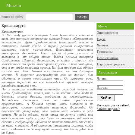
Murzim
поиск по сайту
Кришнамурти
Меню
Кришнамурти
Энциклопедии
В 1875 году русская женщина Елена Блаватская заявила о
том, что получила откровение высших духов о «Сокровенном
Наука
непознанном». Духи продиктовали Блаватской текст о
Человек
египетской богине Изиде. У первой религии синкретизма
оказалось много поклонников. Блаватская возглавила
Гороскопы
теософское движение. Она изучала другие религии и
выделила в них общую линию. Новая религия покорила
Необъяснимое
Соединенные Штаты, Австралию, а затем и Европу, где
множились в то время теософские кружки. Елена сообщила,
Народные средства
что в их среде появится мессия. Им был признан сын одного
из адептов. Анни Безант воспитывала его как будущего
Авторизация
мессию. В возрасте восемнадцати лет он должен был
объявить о своем мессианстве миру. Он произнес речь,
Логин:
которую передали во все теософские кружки: великую
разоблачительную речь.
Пароль:
Но, к великому всеобщему изумлению, молодой человек по
имени Кришнамурти заявил, что он не мессия и что люди не
должны, словно бараны, следовать за лжепророками.
Теософское движение тем не менее продолжало
существовать. А Кришна мурти, хоть оказался и не
Регистрация на сайте!
теософом, проявил свойства истинного философа. Он
Забыли пароль?
повсеместно утверждал, что знание надо искать в себе
самом. Не надо ждать, пока какая то группа людей или
вождь возьмет тебя за руку. Суть его высказываний можно
свести к следующему: «Никто не может заменить вас самих
на пути к знанию. И обязательно наступает момент, когда
надо следовать по этому пути самому, как бы трудно это
ни было».