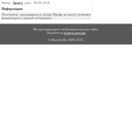
Автор -
Беркут
, дата - 30.09.2010
Информация
Посетители, находящиеся в группе
Гости
, не могут оставлять
комментарии к данной публикации.
Вы просматриваете мобильную версию сайта.
Перейти на
полную версию
© Murzim.Ru 2009-2015.