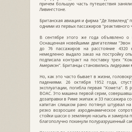
причем большую часть путешествия заняли
Ливингстоне.
Британская авиация и фирма "Де Хевиленд" 
одними из первых пассажиров "реактивного ч
В сентябре этого же года объявлено о н
Оснащенная новейшими двигателями "Эвон R
до 76 пассажиров на расстояние 4320 
немедленно выдало заказ на постройку оп
подписала контракт на поставку трех "Ко
Америкэн". Британцы становились лидерами 
Но, как это часто бывает в жизни, голово
падениями. 26 октября 1952 года, спу
эксплуатации, погибла первая "Комета". В
BOAC. Это машина первой серии, совершавша
дозаправки в Риме экипаж и 33 пассажира с
капитан слишком рано потянул штурвал на
резко возросшее аэродинамическое сопрот
стойки шасси о земляную насыпь и замерла 
благополучно покинули полуразрушенный са