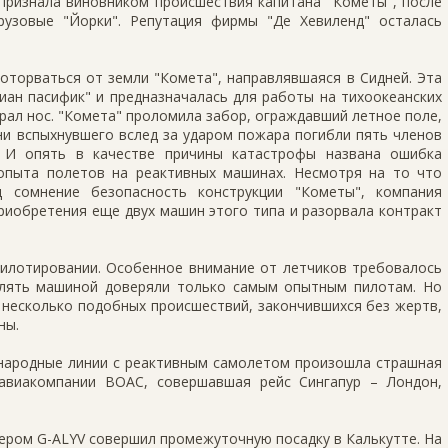
признала виновником происшествия капитана "Кометы", после
рузовые "Йорки". Репутация фирмы "Де Хевиленд" осталась
оторваться от земли "Комета", направлявшаяся в Сидней. Эта
ан пасифик" и предназначалась для работы на тихоокеанских
драл нос. "Комета" проломила забор, ограждавший летное поле,
ени вспыхнувшего вслед за ударом пожара погибли пять членов
. И опять в качестве причины катастрофы названа ошибка
опыта полетов на реактивных машинах. Несмотря на то что
д сомнение безопасность конструкции "Кометы", компания
риобретения еще двух машин этого типа и разорвала контракт
пилотировании. Особенное внимание от летчиков требовалось
влять машиной доверяли только самым опытным пилотам. Но
 несколько подобных происшествий, закончившихся без жертв,
ны.
ународные линии с реактивным самолетом произошла страшная
 авиакомпании BOAC, совершавшая рейс Сингапур – Лондон,
ером G-ALYV совершил промежуточную посадку в Калькутте. На