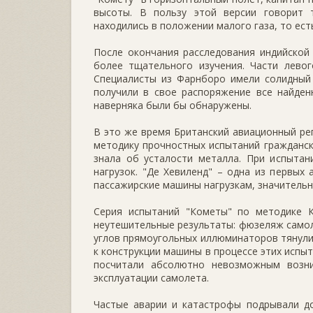
высоты. В пользу этой версии говорит 
находились в положении малого газа, то ест
После окончания расследования индийской
более тщательного изучения. Части левог
Специалисты из Фарнборо имели солидный 
получили в свое распоряжение все найден
наверняка были бы обнаружены.
В это же время Британский авиационный ре
методику прочностных испытаний граждански
знала об усталости металла. При испытан
нагрузок. "Де Хевиленд" – одна из первых
пассажирские машины нагрузкам, значитель
Серия испытаний "Кометы" по методике К
неутешительные результаты: фюзеляж самол
углов прямоугольных иллюминаторов тянулис
к конструкции машины в процессе этих испыт
посчитали абсолютно невозможным возни
эксплуатации самолета.
Частые аварии и катастрофы подрывали до