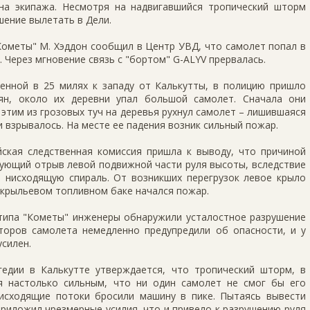
на экипажа. Несмотря на надвигавшийся тропический шторм
шение вылетать в Дели.
Кометы" М. Хэддон сообщил в Центр УВД, что самолет попал в
 Через мгновение связь с "бортом" G-ALYV прервалась.
енной в 25 милях к западу от Калькутты, в полицию пришло
ян, около их деревни упал большой самолет. Сначала они
 этим из грозовых туч на деревья рухнул самолет – лишившаяся
и взрывалось. На месте ее падения возник сильный пожар.
йская следственная комиссия пришла к выводу, что причиной
дующий отрыв левой подвижной части руля высоты, вследствие
в нисходящую спираль. От возникших перегрузок левое крыло
 крыльевом топливном баке начался пожар.
отипа "Кометы" инженеры обнаружили усталостное разрушение
оров самолета немедленно предупредили об опасности, и у
усилен.
едии в Калькутте утверждается, что тропический шторм, в
я настолько сильным, что ни один самолет не смог бы его
исходящие потоки бросили машину в пике. Пытаясь вывести
приложил чрезмерные усилия, что и привело к разрушению руля