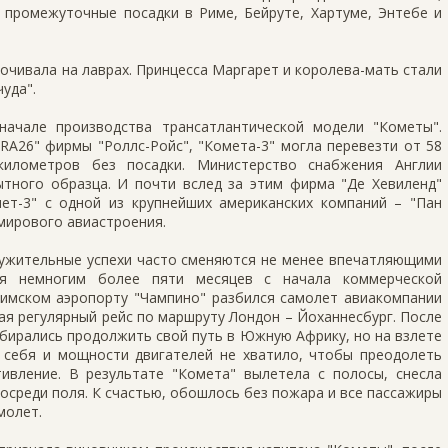
 промежуточные посадки в Риме, Бейруте, Хартуме, Энтебе и
почивала на лаврах. Принцесса Маргарет и королева-мать стали
уда".
ачале производства трансатлантической модели "Кометы".
A26" фирмы "Роллс-Ройс", "Комета-3" могла перевезти от 58
километров без посадки. Министерство снабжения Англии
ытного образца. И почти вслед за этим фирма "Де Хевиленд"
мет-3" с одной из крупнейших американских компаний – "Пан
мирового авиастроения.
кружительные успехи часто сменяются не менее впечатляющими
стя немногим более пяти месяцев с начала коммерческой
 римском аэропорту "Чампино" разбился самолет авиакомпании
я регулярный рейс по маршруту Лондон – Йоханнесбург. После
обирались продолжить свой путь в Южную Африку, но на взлете
 себя и мощности двигателей не хватило, чтобы преодолеть
ивление. В результате "Комета" вылетела с полосы, снесла
посреди поля. К счастью, обошлось без пожара и все пассажиры
молет.