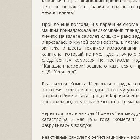
Комиссия по расследованию причин аварии 
чего он понижен в звании и списан на г
незапятнанной.
Прошло еще полгода, и в Карачи не смогла 
машина принадлежала авиакомпании "Канади
линиях. На взлете самолет слишком рано за
и врезалась в крутой склон оврага. В плам
экипажа и шесть техников авиакомпании
капитана, который не имел достаточного 
следственная комиссия не поставила по
"Канадиан пасифик" решила отказаться от п
с "Де Хевиленд".
Реактивная "Комета-1" довольно трудна в 
во время взлета и посадки. Поэтому упра
авария в Риме и катастрофа в Карачи и еще
поставили под сомнение безопасность маши
Через год после выхода "Кометы" на межд
катастрофа. 3 мая 1953 года "Комета-1"
разрушилась в воздухе.
Реактивный самолет с регистрационным ном