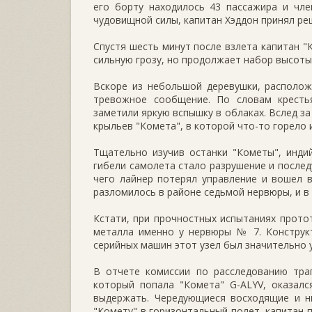
его борту находилось 43 пассажира и чле
чудовищной силы, капитан Хэддон принял ре
Спустя шесть минут после взлета капитан "
сильную грозу, но продолжает набор высоты.
Вскоре из небольшой деревушки, располож
тревожное сообщение. По словам кресть
заметили яркую вспышку в облаках. Вслед за
крыльев "Комета", в которой что-то горело 
Тщательно изучив останки "Кометы", инди
гибели самолета стало разрушение и после
чего лайнер потерял управление и вошел 
разломилось в районе седьмой нервюры, и в
Кстати, при прочностных испытаниях прот
металла именно у нервюры № 7. Конструкт
серийных машин этот узел был значительно 
В отчете комиссии по расследованию траг
который попала "Комета" G-ALYV, оказалс
выдержать. Чередующиеся восходящие и н
"Комету" в горизонтальный полет, капитан 