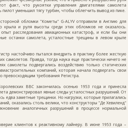
тот факт, что рукоятки управления двигателями самолета
ь пилот уменьшил тягу турбин, чтобы облегчить вывод из пике.
 стороной обломки "Кометы" G-ALYV отправили в Англию для
о крыла и руля высоты среди этих обломков не оказалось.
опыт расследования авиационных катастроф, и если бы они
ные останки самолета, усталостные трещины в левом крыле
гистр настойчиво пытался внедрить в практику более жесткую
х самолетов. Правда, тогда наука еще практически ничего не
иях самолеты подвергались воздействию только статических
 авиастроительных компаний, которая начала подвергать свои
но превосходящим требования Регистра.
оролевских ВВС закончилась осенью 1953 года и принесла
ета демонстрировал явные следы усталостных разрушений. От
ь едва заметные трещинки. Но нагрузки, которые прилагались
аний, оказались столь велики, что конструкторы "Де Хевиленд"
кновение аналогичных разрушений в процессе нормальной
верие клиентов к реактивному лайнеру. В июне 1953 года –