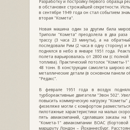
Разработку и постройку первого образца ре
в обстановке строжайшей секретности. Исп
в сентябре 1949 года он стал событием зна
вторая "Комета".
Новая машина один за другим била миров
Триполи "Комета" преодолела в два раза 
трассу (3 часа 23 минуты), а на обратны
последовали Рим (2 часа в одну сторону) и 
поднялся в небо в январе 1951 года. Реак
полета варьировалась от 2800 км (с полной
топлива). Практический потолок "Кометы-1
48 тонн. В конструкции самолета широко 
металлические детали (в основном панели о
"Редакс".
В феврале 1951 года в воздух поднялс
турбореактивные двигатели "Эвон 502". Уве
повысить коммерческую нагрузку "Кометы" д
фюзеляже могли с комфортом разместиться
пилотажные характеристики на малых скоро
пять авиакомпаний, сделавших заказы на 
"Комета-1" авиакомпании BOAC (бортовой 
маршруту Лондон – Йоханнесбург. Расстоян