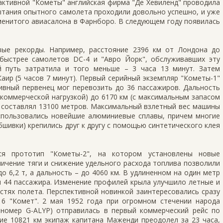
активной "Кометы" английская фирма "Де Хевиленд" проводила
ытания опытного самолета проходили довольно успешно, и уже
менитого авиасалона в Фарнборо. В следующем году появилась
ые рекорды. Например, расстояние 2396 км от Лондона до
быстрее самолетов DC-4 и "Авро Йорк", обслуживавших эту
й путь затратила и того меньше – 3 часа 13 минут. Затем
Каир (5 часов 7 минут). Первый серийный экземпляр "Кометы-1"
тивный первенец мог перевозить до 36 пассажиров. Дальность
 коммерческой нагрузкой) до 6170 км (с максимальным запасом
" составлял 13100 метров. Максимальный взлетный вес машины
использовались новейшие алюминиевые сплавы, причем многие
бшивки) крепились друг к другу с помощью синтетического клея
я прототип "Кометы-2", на котором установлены новые
личение тяги и снижение удельного расхода топлива позволили
о 6,2 т, а дальность – до 4060 км. В удлиненном на один метр
 44 пассажира. Изменение профилей крыла улучшило летные и
стях полета. Перспективной новинкой заинтересовались сразу
16 "Комет". 2 мая 1952 года при огромном стечении народа
номер G-ALYP) отправилась в первый коммерческий рейс по
ие 10821 км экипаж капитана Маженди преодолел за 23 часа,