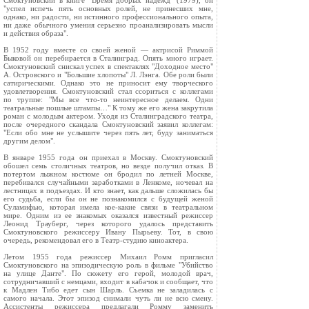
Смоктуновский в книге "Время добрых надежд" (1979), он
"успел испечь пять основных ролей, не принесших мне,
однако, ни радости, ни истинного профессионального опыта,
ни даже обычного умения серьезно проанализировать мысли
и действия образа".
В 1952 году вместе со своей женой — актрисой Риммой
Быковой он перебирается в Сталинград. Опять много играет.
Смоктуновский снискал успех в спектаклях "Доходное место"
А. Островского и "Большие хлопоты" Л. Лэнга. Обе роли были
сатирическими. Однако это не приносит ему творческого
удовлетворения. Смоктуновский стал ссориться с коллегами
по труппе: "Мы все что-то неинтересное делаем. Одни
театральные пошлые штампы…" К тому же его жена закрутила
роман с молодым актером. Уходя из Сталинградского театра,
после очередного скандала Смоктуновский заявил коллегам:
"Если обо мне не услышите через пять лет, буду заниматься
другим делом".
В январе 1955 года он приехал в Москву. Смоктуновский
обошел семь столичных театров, но везде получил отказ. В
потертом лыжном костюме он бродил по летней Москве,
перебивался случайными заработками в Ленкоме, ночевал на
лестницах в подъездах. И кто знает, как дальше сложилась бы
его судьба, если бы он не познакомился с будущей женой
Суламифью, которая имела кое-какие связи в театральном
мире. Одним из ее знакомых оказался известный режиссер
Леонид Трауберг, через которого удалось представить
Смоктуновского режиссеру Ивану Пырьеву. Тот, в свою
очередь, рекомендовал его в Театр-студию киноактера.
Летом 1955 года режиссер Михаил Ромм пригласил
Смоктуновского на эпизодическую роль в фильме "Убийство
на улице Данте". По сюжету его герой, молодой врач,
сотрудничавший с немцами, входит в кабачок и сообщает, что
к Мадлен Тибо едет сын Шарль. Съемка не заладилась с
самого начала. Этот эпизод снимали чуть ли не всю смену.
Ассистенты режиссера предлагали Ромму заменить