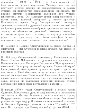
примерно с 1959 по 1966 год, Смоктуновский —
блистательный премьер киноэкрана. Фильмы с его участием
получают десятки премий на кинофестивалях в разных
странах, он приобретает международную известность. На
родине зрители неоднократно выбирают его лучшим
киноактером года. Он нарасхват среди кинорежиссеров и
имеет очень высокий авторитет у коллег артистов.
Начинающие играют "под Смоктуновского", имитируя
трепетность телесной и душевной организации и на свой лад
изображая ритмическое своеобразие оригинала — вялостью
темпов, расслабленностью движений. Возникают легенды о
его жизни и странствиях. Считается, что ему под силу любая
роль. В те годы вокруг него была атмосфера полного
понимания и согласия. На каждое слово слышался отзыв".
В Лондоне и Париже Смоктуновский за месяц сыграл 11
спектаклей — переутомился и снова заболел. Он выбыл из
работы на два года.
В 1968 году Смоктуновский снимается у Таланкина в роли
Петра Ильича Чайковского в одноименном фильме и у
Кулиджанова в роли Порфирия Петровича в "Преступлении и
наказании". По опросу читателей журнала "Советский экран"
Смоктуновский был признан лучшим актером года, а на
фестивале в Сан-Себастьяне получил приз за исполнение
главной роли в фильме "Чайковский". Он создал образ человека
сложнейшего душевного склада. У него стеклянной хрупкости
душа, нежная, не выносящая пошлости природа чувств,
воображение, приносящее и страдание и радость…
В начале 1970-х годов Смоктуновский с семьей (жена
Суламифь Михайловна, дочь и сын) переехал на постоянное
жительство в Москву. В столице он был принят в труппу
Государственного академического Малого театра. Его первой
ролью стал царь Федор Иоаннович в одноименной трагедии
А. Толстого. Премьера спектакля состоялась 23 октября 1973
года. Но через два года Смоктуновский уходит во МХАТ.