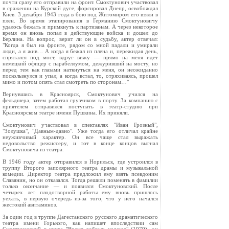
почти сразу его отправили на фронт. Смоктунович участвовал
в сражении на Курской дуге, форсировал Днепр, освобождал
Киев. 3 декабря 1943 года в бою под Житомиром его взяли в
плен. Во время этапирования в Германию Смоктуновичу
удалось бежать и примкнуть к партизанам. А через некоторое
время он вновь попал в действующие войска и дошел до
Берлина. На вопрос, верит ли он в судьбу, актер отвечал:
"Когда я был на фронте, рядом со мной падали и умирали
люди, а я жив… А когда я бежал из плена и, пережидая день,
спрятался под мост, вдруг вижу — прямо на меня идет
немецкий офицер с парабеллумом, дежуривший на мосту, но
перед тем как глазами наткнуться на меня, он неожиданно
поскользнулся и упал, а когда встал, то, отряхиваясь, прошел
мимо и потом опять стал смотреть по сторонам…"
Вернувшись в Красноярск, Смоктунович учился на
фельдшера, затем работал грузчиком в порту. За компанию с
приятелем отправился поступать в театр-студию при
Красноярском театре имени Пушкина. Их приняли.
Смоктунович участвовал в спектаклях "Иван Грозный",
"Золушка", "Давным-давно". Уже тогда его отличал крайне
неуживчивый характер. Он все чаще стал выражать
недовольство режиссеру, и тот в конце концов выгнал
Смоктуновича из театра.
В 1946 году актер отправился в Норильск, где устроился в
труппу Второго заполярного театра драмы и музыкальной
комедии. Директор театра предложил ему взять псевдоним
Славянин, но он отказался. Тогда решили поменять в фамилии
только окончание — и появился Смоктуновский. После
четырех лет плодотворной работы ему вновь пришлось
уехать, в первую очередь из-за того, что у него начался
жестокий авитаминоз.
За один год в труппе Дагестанского русского драматического
театра имени Горького, как напишет впоследствии сам