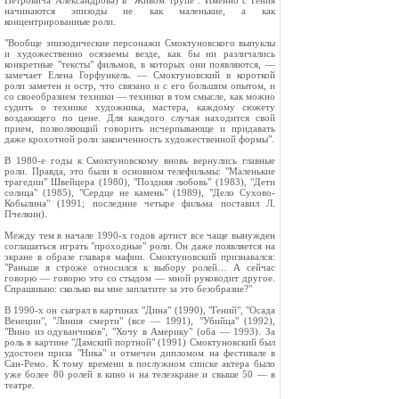
Петровича Александрова) в "Живом трупе". Именно с Гения
начинаются эпизоды не как маленькие, а как
концентрированные роли.
"Вообще эпизодические персонажи Смоктуновского выпуклы
и художественно осязаемы везде, как бы ни различались
конкретные "тексты" фильмов, в которых они появляются, —
замечает Елена Горфункель. — Смоктуновский в короткой
роли заметен и остр, что связано и с его большим опытом, и
со своеобразием техники — техники в том смысле, как можно
судить о технике художника, мастера, каждому сюжету
воздающего по цене. Для каждого случая находится свой
прием, позволяющий говорить исчерпывающе и придавать
даже крохотной роли законченность художественной формы".
В 1980-е годы к Смоктуновскому вновь вернулись главные
роли. Правда, это были в основном телефильмы: "Маленькие
трагедии" Швейцера (1980), "Поздняя любовь" (1983), "Дети
солнца" (1985), "Сердце не камень" (1989), "Дело Сухово-
Кобылина" (1991; последние четыре фильма поставил Л.
Пчелкин).
Между тем в начале 1990-х годов артист все чаще вынужден
соглашаться играть "проходные" роли. Он даже появляется на
экране в образе главаря мафии. Смоктуновский признавался:
"Раньше я строже относился к выбору ролей… А сейчас
говорю — говорю это со стыдом — мной руководит другое.
Спрашиваю: сколько вы мне заплатите за это безобразие?"
В 1990-х он сыграл в картинах "Дина" (1990), "Гений", "Осада
Венеции", "Линия смерти" (все — 1991), "Убийца" (1992),
"Вино из одуванчиков", "Хочу в Америку" (оба — 1993). За
роль в картине "Дамский портной" (1991) Смоктуновский был
удостоен приза "Ника" и отмечен дипломом на фестивале в
Сан-Ремо. К тому времени в послужном списке актера было
уже более 80 ролей в кино и на телеэкране и свыше 50 — в
театре.