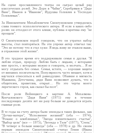
На сцене прославленного театра он сыграл целый ряд
классических ролей. Это Дорн в "Чайке", Серебряков в "Дяде
Ване", Иванов в "Иванове", Иудушка Головлев в "Господах
Головлевых".
За Иннокентием Михайловичем Смоктуновским утвердилась
слава тонкого психологического актера. И если в каких-либо
ролях он отходил от этого клише, публика и критика ему "не
прощали".
О Смоктуновском порой говорили, что он утратил набор
высоты, стал повторяться. На эти упреки актер отвечал так:
"Это не потому что я стал хуже. Я ведь живу не этажом выше,
я отражение этой жизни".
В это трудное время его поддерживали семья и друзья. "Я
люблю отдых, природу. Люблю быть с людьми, с которыми
мне просто, с которыми можно и говорить, и молчать… Я не
могу отдыхать без семьи. Семья, кстати, — хорошая защита
от внешних посягательств. Популярность часто мешает, хотя я
научился относиться к ней равнодушно. Обаяние и мягкость
Мышкина, Деточкина, дяди Вани позволяют думать, что я
общителен, приветлив, открыт… Но это черты моего
лирического героя, как сказал бы поэт".
После роли Войницкого в картине А. Михалкова-
Кончаловского "Дядя Ваня" (1971) ему в течение
последующих десяти лет ни разу больше не доведется играть
главные роли.
В те годы на счету актера были эпизоды в таких фильмах, как
"Дочки-матери", "Исполнение желаний" (оба — 1974),
"Романс о влюбленных", "Звезда пленительного счастья",
"Выбор цели" (все — 1975), "Легенда о Тиле" (1977), "Степь",
"В четверг и больше никогда" (оба — 1978) и др. Но своим
первым эпизодом Смоктуновский считал Гения (Ивана