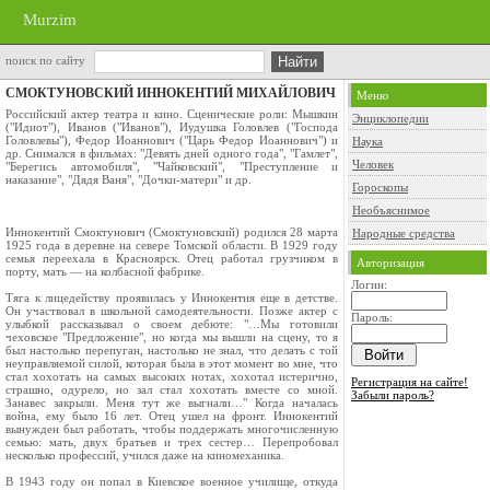
Murzim
поиск по сайту
СМОКТУНОВСКИЙ ИННОКЕНТИЙ МИХАЙЛОВИЧ
Меню
Российский актер театра и кино. Сценические роли: Мышкин
Энциклопедии
("Идиот"), Иванов ("Иванов"), Иудушка Головлев ("Господа
Головлевы"), Федор Иоаннович ("Царь Федор Иоаннович") и
Наука
др. Снимался в фильмах: "Девять дней одного года", "Гамлет",
Человек
"Берегись автомобиля", "Чайковский", "Преступление и
наказание", "Дядя Ваня", "Дочки-матери" и др.
Гороскопы
Необъяснимое
Иннокентий Смоктунович (Смоктуновский) родился 28 марта
Народные средства
1925 года в деревне на севере Томской области. В 1929 году
семья переехала в Красноярск. Отец работал грузчиком в
Авторизация
порту, мать — на колбасной фабрике.
Логин:
Тяга к лицедейству проявилась у Иннокентия еще в детстве.
Он участвовал в школьной самодеятельности. Позже актер с
Пароль:
улыбкой рассказывал о своем дебюте: "…Мы готовили
чеховское "Предложение", но когда мы вышли на сцену, то я
был настолько перепуган, настолько не знал, что делать с той
неуправляемой силой, которая была в этот момент во мне, что
стал хохотать на самых высоких нотах, хохотал истерично,
Регистрация на сайте!
страшно, одурело, но зал стал хохотать вместе со мной.
Забыли пароль?
Занавес закрыли. Меня тут же выгнали…" Когда началась
война, ему было 16 лет. Отец ушел на фронт. Иннокентий
вынужден был работать, чтобы поддержать многочисленную
семью: мать, двух братьев и трех сестер… Перепробовал
несколько профессий, учился даже на киномеханика.
В 1943 году он попал в Киевское военное училище, откуда