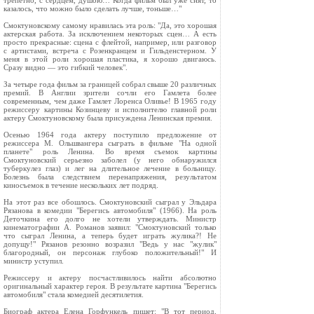
трепетно, с сердцем, душою… Когда фильм был уже снят, то
казалось, что можно было сделать лучше, тоньше…"
Смоктуновскому самому нравилась эта роль: "Да, это хорошая
актерская работа. За исключением некоторых сцен… А есть
просто прекрасные: сцена с флейтой, например, или разговор
с артистами, встреча с Розенкранцем и Гильденстерном. У
меня в этой роли хорошая пластика, я хорошо двигаюсь.
Сразу видно — это гибкий человек".
За четыре года фильм за границей собрал свыше 20 различных
премий. В Англии зрители сочли его Гамлета более
современным, чем даже Гамлет Лоренса Оливье! В 1965 году
режиссеру картины Козинцеву и исполнителю главной роли
актеру Смоктуновскому была присуждена Ленинская премия.
Осенью 1964 года актеру поступило предложение от
режиссера М. Ольшвангера сыграть в фильме "На одной
планете" роль Ленина. Во время съемок картины
Смоктуновский серьезно заболел (у него обнаружился
туберкулез глаз) и лег на длительное лечение в больницу.
Болезнь была следствием перенапряжения, результатом
киносъемок в течение нескольких лет подряд.
На этот раз все обошлось. Смоктуновский сыграл у Эльдара
Рязанова в комедии "Берегись автомобиля" (1966). На роль
Деточкина его долго не хотели утверждать. Министр
кинематографии А. Романов заявил: "Смоктуновский только
что сыграл Ленина, а теперь будет играть жулика?! Не
допущу!" Рязанов резонно возразил "Ведь у нас "жулик"
благородный, он персонаж глубоко положительный!" И
министр уступил.
Режиссеру и актеру посчастливилось найти абсолютно
оригинальный характер героя. В результате картина "Берегись
автомобиля" стала комедией десятилетия.
Биограф актера Елена Горфункель пишет: "В тот период,