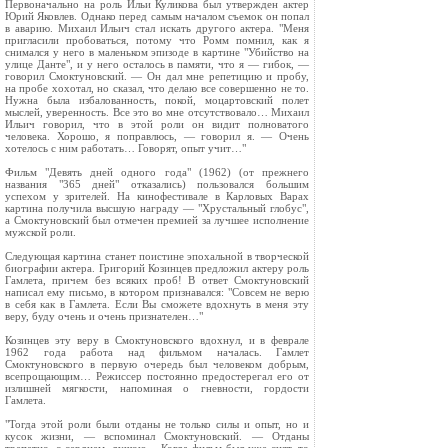
Первоначально на роль Ильи Куликова был утвержден актер
Юрий Яковлев. Однако перед самым началом съемок он попал
в аварию. Михаил Ильич стал искать другого актера. "Меня
пригласили пробоваться, потому что Ромм помнил, как я
снимался у него в маленьком эпизоде в картине "Убийство на
улице Данте", и у него осталось в памяти, что я — гибок, —
говорил Смоктуновский. — Он дал мне репетицию и пробу,
на пробе хохотал, но сказал, что делаю все совершенно не то.
Нужна была избалованность, покой, моцартовский полет
мыслей, уверенность. Все это во мне отсутствовало… Михаил
Ильич говорил, что в этой роли он видит полноватого
человека. Хорошо, я поправлюсь, — говорил я. — Очень
хотелось с ним работать… Говорят, опыт учит…"
Фильм "Девять дней одного года" (1962) (от прежнего
названия "365 дней" отказались) пользовался большим
успехом у зрителей. На кинофестивале в Карловых Варах
картина получила высшую награду — "Хрустальный глобус",
а Смоктуновский был отмечен премией за лучшее исполнение
мужской роли.
Следующая картина станет поистине эпохальной в творческой
биографии актера. Григорий Козинцев предложил актеру роль
Гамлета, причем без всяких проб! В ответ Смоктуновский
написал ему письмо, в котором признавался: "Совсем не верю
в себя как в Гамлета. Если Вы сможете вдохнуть в меня эту
веру, буду очень и очень признателен…"
Козинцев эту веру в Смоктуновского вдохнул, и в феврале
1962 года работа над фильмом началась. Гамлет
Смоктуновского в первую очередь был человеком добрым,
всепрощающим… Режиссер постоянно предостерегал его от
излишней мягкости, напоминая о гневности, гордости
Гамлета.
"Тогда этой роли были отданы не только силы и опыт, но и
кусок жизни, — вспоминал Смоктуновский. — Отданы