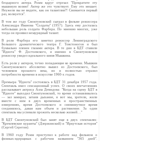
бездарного актера. Ромм вдруг отрезал: "Прекратите эту
мышиную возню! Актер же это чувствует. Ему это мешает.
Неужели вы не видите, как он талантлив?! Снимается первый
раз, волнуется".
В том же году Смоктуновский сыграл в фильме режиссера
Александра Иванова "Солдаты" (1957). Здесь ему досталась
небольшая роль солдата Фарбера. По мнению многих, уже
тогда он проявил незаурядный талант.
В роли Фарбера его заметил режиссер Ленинградского
Большого драматического театра Г. Товстоногов и был
буквально пленен глазами актера. В те дни в БДТ ставили
"Идиота" Ф. Достоевского, и именно в Смоктуновском
режиссер увидел идеального князя Мышкина.
Есть роли у актеров, точно попадающие ко времени. Мышкин
Смоктуновского абсолютно вышел из Достоевского, был
человеком прошлого века, но и полностью отразил
потребности времени в искусстве 1960-х годов.
Премьера "Идиота" состоялась в БДТ 31 декабря 1957 года.
Спектакль имел сенсационный успех. О своих впечатлениях
рассказывает актриса Алла Демидова: "Когда на сцену БДТ в
"Идиоте" выходил Смоктуновский, то время останавливалось
— зал замирал, затаив дыхание, и вот мы, зрители, жили
вместе с ним в двух временных и пространственных
измерениях, время Достоевского и сиюминутное время
соединялось, давая нам объем и растяжение. За один
спектакль мы успевали прожить несколько жизней…"
В БДТ Смоктуновский был занят еще в двух спектаклях:
"Кремлевские куранты" (Дзержинский) и "Иркутская история"
(Сергей Серегин).
В 1960 году Ромм приступил к работе над фильмом о
физиках-ядерщиках с рабочим названием "365 дней".