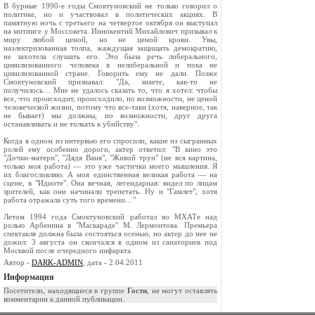
В бурные 1990-е годы Смоктуновский не только говорил о
политике, но и участвовал в политических акциях. В
памятную ночь с третьего на четвертое октября он выступал
на митинге у Моссовета. Иннокентий Михайлович призывал к
миру любой ценой, но не ценой крови. Увы,
наэлектризованная толпа, жаждущая защищать демократию,
не захотела слушать его. Это была речь либерального,
цивилизованного человека в нелиберальной и пока не
цивилизованной стране. Говорить ему не дали. Позже
Смоктуновский признавал: "Да, знаете, как-то не
получилось… Мне не удалось сказать то, что я хотел: чтобы
все, что происходит, происходило, по возможности, не ценой
человеческой жизни, потому что все-таки (хотя, наверное, так
не бывает) мы должны, по возможности, друг друга
останавливать и не толкать к убийству".
Когда в одном из интервью его спросили, какие из сыгранных
ролей ему особенно дороги, актер ответил: "В кино это
"Дочки-матери", "Дядя Ваня", "Живой труп" (не вся картина,
только моя работа) — это уже частички моего мышления. Я
их благословляю. А моя единственная великая работа — на
сцене, в "Идиоте". Она вечная, легендарная: видел по лицам
зрителей, как они начинали трепетать. Ну и "Гамлет", хотя
работа отражала суть того времени…"
Летом 1994 года Смоктуновский работал во МХАТе над
ролью Арбенина в "Маскараде" М. Лермонтова. Премьера
спектакля должна была состояться осенью, но актер до нее не
дожил: 3 августа он скончался в одном из санаториев под
Москвой после очередного инфаркта.
Автор -
DARK-ADMIN
, дата - 2.04.2011
Информация
Посетители, находящиеся в группе
Гости
, не могут оставлять
комментарии к данной публикации.