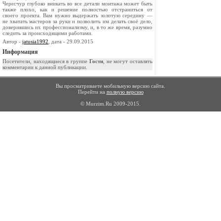
Чересчур глубоко вникать во все детали монтажа может быть
также плохо, как и решение полностью отстраниться от
своего проекта. Вам нужно выдержать золотую середину —
не хватать мастеров за руки и позволить им делать своё дело,
доверившись их профессионализму, и, в то же время, разумно
следить за происходящими работами.
Автор -
jatusia1992
, дата - 29.09.2015
Информация
Посетители, находящиеся в группе
Гости
, не могут оставлять
комментарии к данной публикации.
Вы просматриваете мобильную версию сайта.
Перейти на
полную версию
© Murzim.Ru 2009-2015.