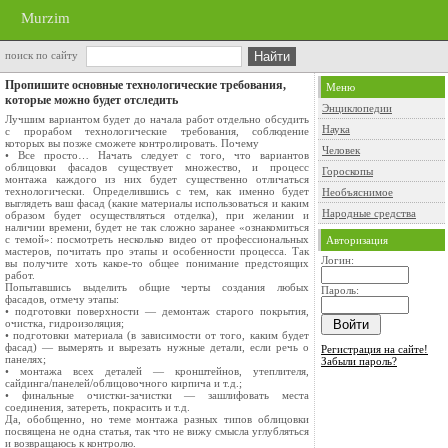
Murzim
поиск по сайту
Пропишите основные технологические требования,
Меню
которые можно будет отследить
Энциклопедии
Лучшим вариантом будет до начала работ отдельно обсудить
Наука
с прорабом технологические требования, соблюдение
которых вы позже сможете контролировать. Почему
Человек
• Все просто… Начать следует с того, что вариантов
облицовки фасадов существует множество, и процесс
Гороскопы
монтажа каждого из них будет существенно отличаться
технологически. Определившись с тем, как именно будет
Необъяснимое
выглядеть ваш фасад (какие материалы использоваться и каким
Народные средства
образом будет осуществляться отделка), при желании и
наличии времени, будет не так сложно заранее «ознакомиться
с темой»: посмотреть несколько видео от профессиональных
Авторизация
мастеров, почитать про этапы и особенности процесса. Так
Логин:
вы получите хоть какое-то общее понимание предстоящих
работ.
Попытавшись выделить общие черты создания любых
Пароль:
фасадов, отмечу этапы:
• подготовки поверхности — демонтаж старого покрытия,
очистка, гидроизоляция;
• подготовки материала (в зависимости от того, каким будет
фасад) — вымерять и вырезать нужные детали, если речь о
Регистрация на сайте!
панелях;
Забыли пароль?
• монтажа всех деталей — кронштейнов, утеплителя,
сайдинга/панелей/облицовочного кирпича и т.д.;
• финальные очистки-зачистки — зашлифовать места
соединения, затереть, покрасить и т.д.
Да, обобщенно, но теме монтажа разных типов облицовки
посвящена не одна статья, так что не вижу смысла углубляться
и возвращаюсь к контролю.