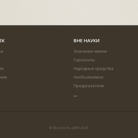
ЕК
ВНЕ НАУКИ
ье
Значение имени
Гороскопы
ие
Народные средства
ния
Необъяснимое
Предсказатели
...
© Murzim.Ru 2009-2020.