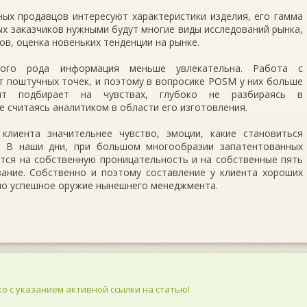
ых продавцов интересуют характеристики изделия, его гамма
ных заказчиков нужными будут многие виды исследований рынка,
в, оценка новеньких тенденции на рынке.
ного рода информация меньше увлекательна. Работа с
т поштучных точек, и поэтому в вопросике POSM у них больше
нт подбирает на чувствах, глубоко не разбираясь в
е считаясь аналитиком в области его изготовления.
лиента значительнее чувство, эмоции, какие становиться
. В наши дни, при большом многообразии запатентованных
тся на собственную проницательность и на собственные пять
язание. Собственно и поэтому составление у клиента хороших
нно успешное оружие нынешнего менеджмента.
о с указанием активной ссылки на статью!