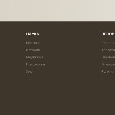
НАУКА
ЧЕЛОВ
Биология
Здоров
История
Красота
Медицина
Обучен
Психология
Отноше
Химия
Религия
...
...