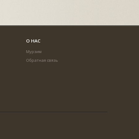
О НАС
Мурзим
Обратная связь