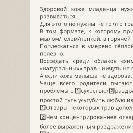
Здоровой коже младенца нуж
развиваться.
Для этого не нужны не то что тр
В том формате, к которому пр
мылом/гелем/пенкой, в горячей в
Поплескаться в умерено тёпло
полезно.
Восседать среди облаков «хи
«натуральных» трав - ничуть не
А если кожа малыша не здорова, 
Чаще всего родители пытают
проблемы с 1️⃣сухостью/2️⃣раздр
простой путь усугубить любую и
1️⃣Отвары некоторых трав допо
2️⃣Чем концентрированнее отвар
более выраженным раздражени