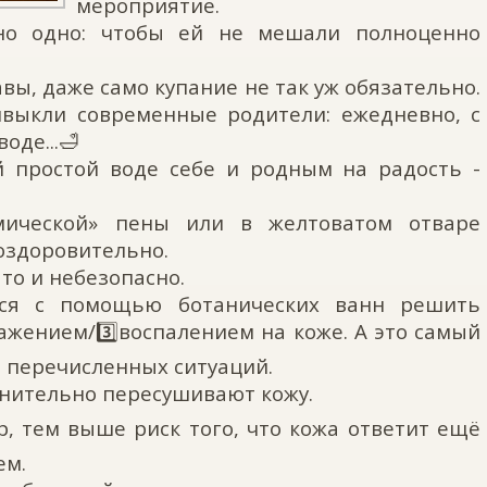
мероприятие.
но одно: чтобы ей не мешали полноценно
авы, даже само купание не так уж обязательно.
ивыкли современные родители: ежедневно, с
оде...🛁
й простой воде себе и родным на радость -
мической» пены или в желтоватом отваре
 оздоровительно.
то и небезопасно.
ся с помощью ботанических ванн решить
ажением/3️⃣воспалением на коже. А это самый
з перечисленных ситуаций.
лнительно пересушивают кожу.
, тем выше риск того, что кожа ответит ещё
ем.