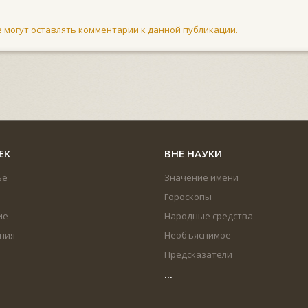
не могут оставлять комментарии к данной публикации.
ЕК
ВНЕ НАУКИ
ье
Значение имени
Гороскопы
ие
Народные средства
ния
Необъяснимое
Предсказатели
...