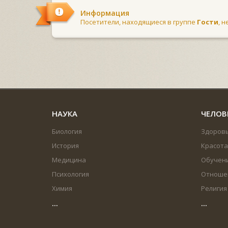
Информация
Посетители, находящиеся в группе
Гости
, 
НАУКА
ЧЕЛОВ
Биология
Здоров
История
Красота
Медицина
Обучен
Психология
Отноше
Химия
Религия
...
...